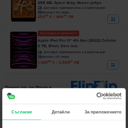
256 GB, Space Gray, Много добро
Доставка:
приблизително 2-3 работни дни
Вноски с 0% лихва
99
76
253
€ / 496
ЛВ
Последен в наличност
Apple iPad Pro 11" 4th Gen (2022) Cellular
2 TB, Silver, Като нов
Доставка:
приблизително 2-3 работни дни
Вноски с 0% лихва
99
41
1.325
€ / 2.593
ЛВ
Съгласие
Детайли
За приложението
Описание
Tаблет Apple iPad 10 (2022) 10.9" 10th Gen Cellular, 64 GB, Blue, Като
нов