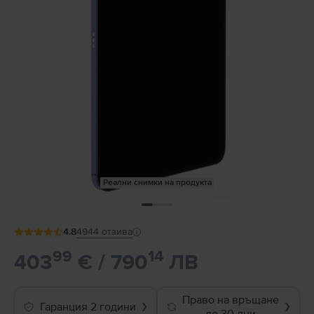
Реални снимки на продукта
4.8
4944
отзива
99
14
403
€ / 790
ЛВ
Право на връщане
Гаранция 2 години
❯
❯