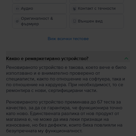
Аудио
Контакт с течности
Оригиналност &
Външен вид
фърмуер
Виж всички тестове
Какво е ремаркетирано устройство?
Реновираното устройство е такова, което вече е било
използвано и е внимателно проверено от
специалисти, както по отношение на софтуера, така и
по отношение на хардуера. При необходимост, то се
ремонтира с нови, сертифицирани части.
Реновираното устройство преминава до 67 теста за
качество, за да се гарантира, че функционира точно
като ново. Единствената разлика от нов продукт от
магазина е, че може да има леки признаци на
износване, но без дефекти, които биха повлияли на
безупречната му функционалност.