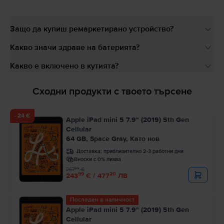
Защо да купиш ремаркетирано устройство?
Какво значи здраве на батерията?
Какво е включено в кутията?
Сходни продукти с твоето търсене
- 24 €
Apple iPad mini 5 7.9" (2019) 5th Gen
Cellular
64 GB, Space Gray, Като нов
Доставка:
приблизително 2-3 работни дни
Вноски с 0% лихва
99
267
€
99
20
243
€ / 477
ЛВ
Последен в наличност
Apple iPad mini 5 7.9" (2019) 5th Gen
Cellular