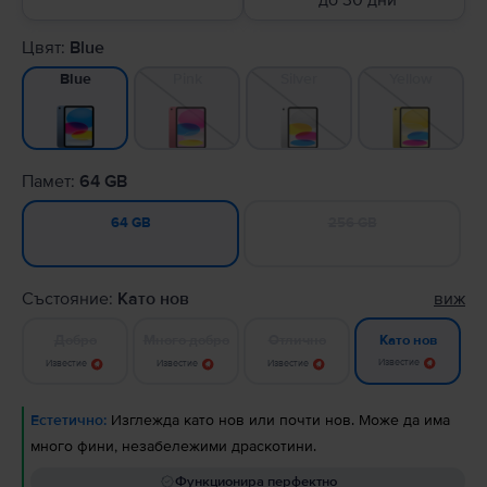
до 30 дни
Цвят:
Blue
Pink
Silver
Yellow
Blue
Памет:
64 GB
256 GB
64 GB
Състояние:
Като нов
виж
Добро
Много добро
Отлично
Като нов
Известие
Известие
Известие
Известие
Естетично:
Изглежда като нов или почти нов. Може да има
много фини, незабележими драскотини.
Функционира перфектно