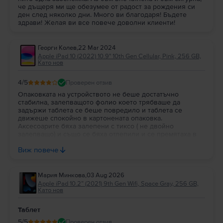
че дъщеря ми ще обезумее от радост за рождения си
4. Apple iPad 10 (2022) 10.9" 10th Gen
с 64GB или
Apple iPad 10 (2022)
ден след няколко дни. Много ви благодаря! Бъдете
10.9" 10th Gen
с 256GB? Кой таблет е по-добър?
здрави! Желая ви все повече доволни клиенти!
Всичко зависи от твоите нужди от вътрешна памет, така че, няма
правилен или грешен отговор на този въпрос. Но, имайки предвид
разликата в цената между версията с повече място за съхранение и
Георги Колев
,
22 Mar 2024
тази с по-малко GB, нашето предложение е да избереш модела с
Apple iPad 10 (2022) 10.9" 10th Gen Cellular, Pink, 256 GB,
повече памет.
Като нов
5.
Мога ли да закупя
Apple iPad 10 (2022) 10.9" 10th Gen
на изплащане?
Във
Flip.bg
всички устройства могат да бъдат закупени на изплащане.
4
/5
Проверен отзив
Може да притежаваш таблета
iPad 10 (2022) 10.9" 10th Gen
разсрочено
Опаковката на устройството не беше достатъчно
с до 48 месечни вноски
. Виж
тук
как да се сдобиеш с
iPad 10 (2022)
стабилна, залепващото фолио което трябваше да
10.9" 10th Gen
на изплащане.
задържи таблета се беше повредило и таблета се
Във
Flip.bg
офертите за
Apple iPad 10 (2022) 10.9" 10th Gen Cellular
са
движеше спокойно в картонената опаковка.
щедри и динамични, с цени, които са повече от изгодни за твоя
Аксесоарите бяха залепени с тиксо ( не двойно
бюджет.
залепващо) и също се бяха отлепили и се премятаха в
кутията. Иначе устройството в в чудесен вид почти не
Виж повече
различимо от ново, което спрямо цената е чудесно.
Мария Минкова
,
03 Aug 2026
Apple iPad 10.2” (2021) 9th Gen Wifi, Space Gray, 256 GB,
Като нов
Таблет
5
/5
Проверен отзив