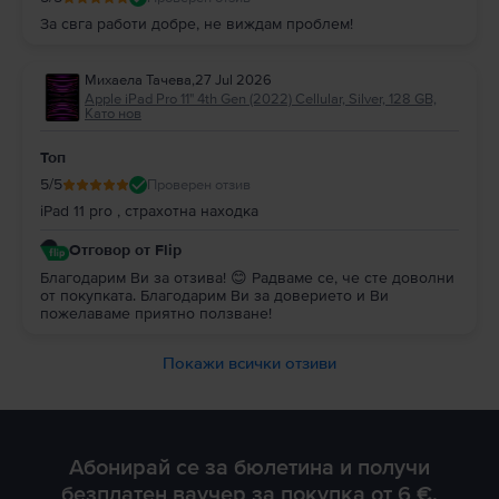
За свга работи добре, не виждам проблем!
Михаела Тачева
,
27 Jul 2026
Apple iPad Pro 11" 4th Gen (2022) Cellular, Silver, 128 GB,
Като нов
Топ
5
/5
Проверен отзив
iPad 11 pro , страхотна находка
Отговор от Flip
Благодарим Ви за отзива! 😊 Радваме се, че сте доволни
от покупката. Благодарим Ви за доверието и Ви
пожелаваме приятно ползване!
Покажи всички отзиви
Абонирай се за бюлетина и получи
безплатен ваучер за покупка от 6 €.