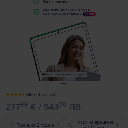
Реални снимки на продукта
4.8
4944
отзива
99
70
277
€ / 543
ЛВ
Право на връщане
Гаранция 2 години
❯
❯