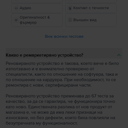
Аудио
Контакт с течности
Оригиналност &
Външен вид
фърмуер
Виж всички тестове
Какво е ремаркетирано устройство?
Реновираното устройство е такова, което вече е било
използвано и е внимателно проверено от
специалисти, както по отношение на софтуера, така и
по отношение на хардуера. При необходимост, то се
ремонтира с нови, сертифицирани части.
Реновираното устройство преминава до 67 теста за
качество, за да се гарантира, че функционира точно
като ново. Единствената разлика от нов продукт от
магазина е, че може да има леки признаци на
износване, но без дефекти, които биха повлияли на
безупречната му функционалност.