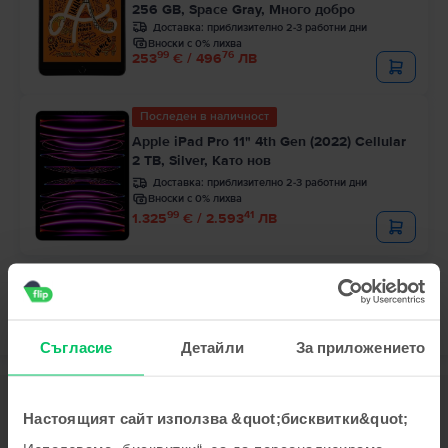
256 GB, Space Gray, Много добро
Доставка:
приблизително 2-3 работни дни
Вноски с 0% лихва
99
76
253
€ / 496
ЛВ
Последен в наличност
Apple iPad Pro 11" 4th Gen (2022) Cellular
2 TB, Silver, Като нов
Доставка:
приблизително 2-3 работни дни
Вноски с 0% лихва
99
41
1.325
€ / 2.593
ЛВ
Съгласие
Детайли
За приложението
Описание
Настоящият сайт използва &quot;бисквитки&quot;
Tаблет Apple iPad 10.2" (2020) 8th Gen Cellular, 128 GB, Gold, Като
нов