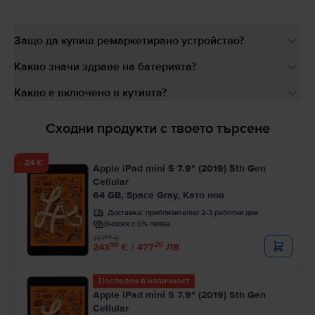
Защо да купиш ремаркетирано устройство?
Какво значи здраве на батерията?
Какво е включено в кутията?
Сходни продукти с твоето търсене
- 24 €
Apple iPad mini 5 7.9" (2019) 5th Gen
Cellular
64 GB, Space Gray, Като нов
Доставка:
приблизително 2-3 работни дни
Вноски с 0% лихва
99
267
€
99
20
243
€ / 477
ЛВ
Последен в наличност
Apple iPad mini 5 7.9" (2019) 5th Gen
Cellular