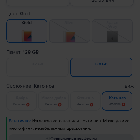
до 30 дни
Цвят:
Gold
Silver
Space
Gold
Gray
Памет:
128 GB
32 GB
128 GB
Състояние:
Като нов
виж
Добро
Много добро
Отлично
Като нов
Известие
Известие
Известие
Известие
Естетично:
Изглежда като нов или почти нов. Може да има
много фини, незабележими драскотини.
Функционира перфектно