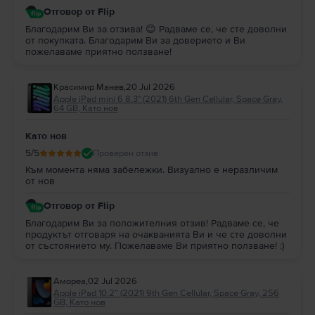
Отговор от Flip
Благодарим Ви за отзива! 😊 Радваме се, че сте доволни
от покупката. Благодарим Ви за доверието и Ви
пожелаваме приятно ползване!
Красимир Манев
,
20 Jul 2026
Apple iPad mini 6 8.3" (2021) 6th Gen Cellular, Space Gray,
64 GB, Като нов
Като нов
5
/5
Проверен отзив
Към момента няма забележки. Визуално е неразличим
от нов
Отговор от Flip
Благодарим Ви за положителния отзив! Радваме се, че
продуктът отговаря на очакванията Ви и че сте доволни
от състоянието му. Пожелаваме Ви приятно ползване! :)
Амореа
,
02 Jul 2026
Apple iPad 10.2” (2021) 9th Gen Cellular, Space Gray, 256
GB, Като нов