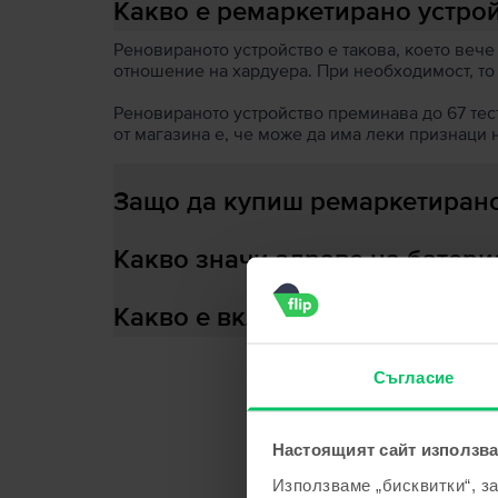
Какво е ремаркетирано устро
Реновираното устройство е такова, което вече
отношение на хардуера. При необходимост, то
Реновираното устройство преминава до 67 теста
от магазина е, че може да има леки признаци 
Защо да купиш ремаркетирано
Какво значи здраве на батери
Какво е включено в кутията?
Съгласие
С
Настоящият сайт използва
Използваме „бисквитки“, з