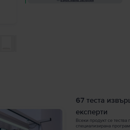
Ефективна батерия
67 теста извъ
експерти
Всеки продукт се тества 
специализирана програм