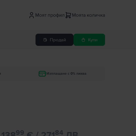
Моят профил
Моята количка
Продай
Купи
и
Изплащане с 0% лихва
99
84
138
€ / 271
ЛВ