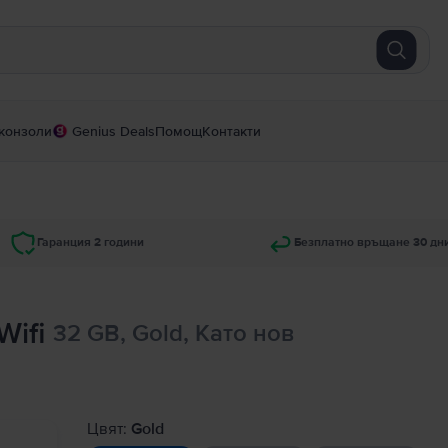
конзоли
Genius Deals
Помощ
Контакти
Гаранция 2 години
Безплатно връщане 30 дн
Wifi
32 GB, Gold, Като нов
Цвят:
Gold