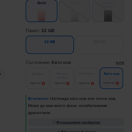
Silver
Space
Gold
Gray
Памет:
32 GB
128 GB
32 GB
Състояние:
Като нов
виж
Добро
Много
Отлично
Като нов
добро
Известие
Известие
Известие
Известие
Естетично:
Изглежда като нов или почти нов.
Може да има много фини, незабележими
драскотини.
Функционира перфектно