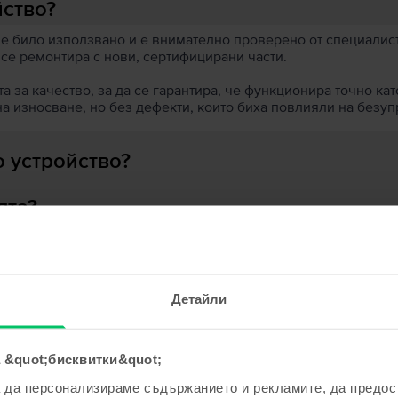
йство?
 е било използвано и е внимателно проверено от специалисти
 се ремонтира с нови, сертифицирани части.
 за качество, за да се гарантира, че функционира точно кат
на износване, но без дефекти, които биха повлияли на безу
 устройство?
ята?
Детайли
ходни продукти с твоето търсе
 &quot;бисквитки&quot;
а да персонализираме съдържанието и рекламите, да предо