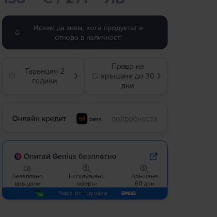
Искам да знам, кога продуктът е
отново в наличност!
Право на
Гаранция 2
връщане до 30
❯
❯
години
дни
Онлайн кредит
подробности
Опитай Genius безплатно
Безаплано
Ексклузивни
Връщане
връщане
оферти
60 дни
Част от групата