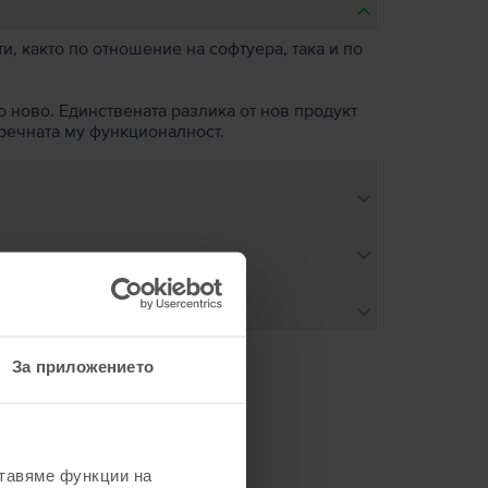
, както по отношение на софтуера, така и по
о ново. Единствената разлика от нов продукт
пречната му функционалност.
За приложението
не
ставяме функции на