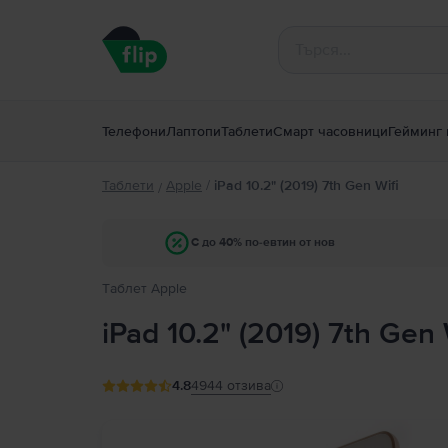
Телефони
Лаптопи
Таблети
Смарт часовници
Гейминг 
Таблети
Apple
/
iPad 10.2" (2019) 7th Gen Wifi
/
С до 40% по-евтин от нов
Tаблет Apple
iPad 10.2" (2019) 7th Gen 
4.8
4944
отзива