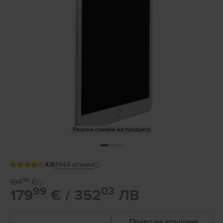
Реални снимки на продукта
4.8
4944
отзива
99
194
€
99
03
179
€ / 352
ЛВ
Право на връщане