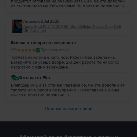
продуктът отговаря на очакванията Ви и че сте доволни
от състоянието му. Пожелаваме Ви приятно ползване! :)
Амореа
,
02 Jul 2026
Apple iPad 10.2” (2021) 9th Gen Cellular, Space Gray, 256
GB, Като нов
Всичко отговори на описанието
5
/5
Проверен отзив
Таблета наистина е като нов. Работи без забележка.
Батерията се усеща добре. 2-3 дни работа по няколко
часа само с едно зареждане.
Отговор от Flip
Благодарим Ви за отзива! Радваме се, че сте доволни от
таблета и че работи безупречно. Пожелаваме Ви още
дълго и приятно ползване! :)
Покажи всички отзиви