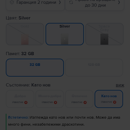
Гаранция 2 години
❯
❯
до 30 дни
Цвят:
Silver
Gold
Space
Silver
Gray
Памет:
32 GB
128 GB
32 GB
Състояние:
Като нов
виж
Добро
Много добро
Отлично
Като нов
Известие
Известие
Известие
Известие
Естетично:
Изглежда като нов или почти нов. Може да има
много фини, незабележими драскотини.