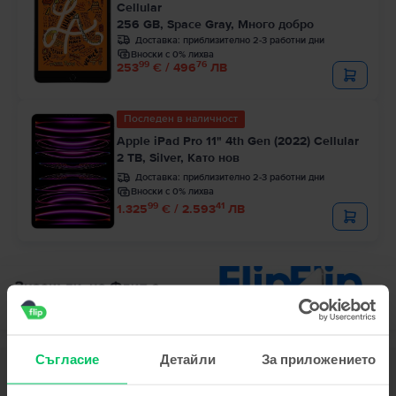
Cellular
256 GB, Space Gray, Много добро
Доставка:
приблизително 2-3 работни дни
Вноски с 0% лихва
99
76
253
€ / 496
ЛВ
Последен в наличност
Apple iPad Pro 11" 4th Gen (2022) Cellular
2 TB, Silver, Като нов
Доставка:
приблизително 2-3 работни дни
Вноски с 0% лихва
99
41
1.325
€ / 2.593
ЛВ
Съгласие
Детайли
За приложението
Описание
Tаблет Apple iPad 10.2" (2019) 7th Gen Cellular, 32 GB, Silver, Като