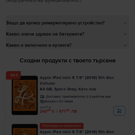
безупречната му функционалност.
Защо да купиш ремаркетирано устройство?
Какво значи здраве на батерията?
Какво е включено в кутията?
Сходни продукти с твоето търсене
- 24 €
Apple iPad mini 5 7.9" (2019) 5th Gen
Cellular
64 GB, Space Gray, Като нов
Доставка:
приблизително 2-3 работни дни
Вноски с 0% лихва
99
267
€
99
20
243
€ / 477
ЛВ
Последен в наличност
Apple iPad mini 5 7.9" (2019) 5th Gen