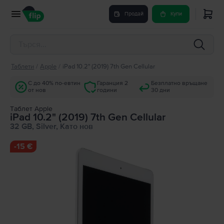
Продай
Купи
Таблети
/
Apple
/
iPad 10.2" (2019) 7th Gen Cellular
С до 40% по-евтин
Гаранция 2
Безплатно връщане
от нов
години
30 дни
Tаблет Apple
iPad 10.2" (2019) 7th Gen Cellular
32 GB, Silver, Като нов
-
15 €