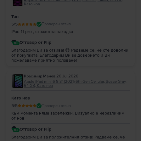
Като нов
разликата в цената между версията с повече място за съхранение и
тази с по-малко GB, нашето предложение е да избереш модела с
повече памет.
Топ
5.
Мога ли да закупя
Apple iPad 10.2" 7th Gen
на изплащане?
5
/5
Проверен отзив
Във
Flip.bg
всички устройства могат да бъдат закупени на изплащане.
iPad 11 pro , страхотна находка
Може да притежаваш таблета
Apple iPad 10.2" 7th Gen
разсрочено с до
48 месечни вноски
. Виж
тук
как да се сдобиеш с
Apple iPad 10.2" 7th
Отговор от Flip
Gen
на изплащане.
Във
Flip.bg
офертите за
Apple iPad 10.2" (2019) 7th Gen Cellular
са
Благодарим Ви за отзива! 😊 Радваме се, че сте доволни
от покупката. Благодарим Ви за доверието и Ви
щедри и динамични, с цени, които са
повече от изгодни за твоя
пожелаваме приятно ползване!
бюджет.
Красимир Манев
,
20 Jul 2026
Apple iPad mini 6 8.3" (2021) 6th Gen Cellular, Space Gray,
64 GB, Като нов
Като нов
5
/5
Проверен отзив
Към момента няма забележки. Визуално е неразличим
от нов
Отговор от Flip
Благодарим Ви за положителния отзив! Радваме се, че