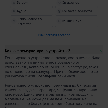
Батерия
Свързаност
Аудио
Контакт с течности
Оригиналност &
Външен вид
фърмуер
Виж всички тестове
Какво е ремаркетирано устройство?
Реновираното устройство е такова, което вече е било
използвано и е внимателно проверено от
специалисти, както по отношение на софтуера, така и
по отношение на хардуера. При необходимост, то се
ремонтира с нови, сертифицирани части.
Реновираното устройство преминава до 67 теста за
качество, за да се гарантира, че функционира точно
като ново. Единствената разлика от нов продукт от
магазина е, че може да има леки признаци на
износване, но без дефекти, които биха повлияли на