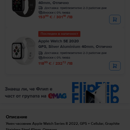
40mm, Отлично
Доставка:
приблизително 2-3 работни дни
Вноски с 0% лихва
99
18
153
€ / 301
ЛВ
Последен в наличност
Apple Watch SE 2020
GPS, Silver Aluminium 40mm, Отлично
Доставка:
приблизително 2-3 работни дни
Вноски с 0% лихва
99
72
118
€ / 232
ЛВ
Описание
Умен часовник Apple Watch Series 8 2022, GPS + Cellular, Graphite
Stainless Steel 41mm, Отлично