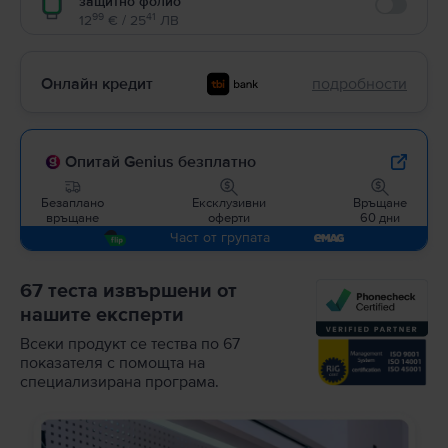
защитно фолио
Enable
99
41
12
€ / 25
ЛВ
Онлайн кредит
подробности
Опитай Genius безплатно
Безаплано
Ексклузивни
Връщане
връщане
оферти
60 дни
Част от групата
67 теста извършени от
нашите експерти
Всеки продукт се тества по 67
показателя с помощта на
специализирана програма.