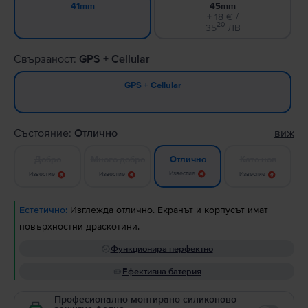
45mm
41mm
+ 18 € /
20
35
ЛВ
Свързаност:
GPS + Cellular
GPS + Cellular
Състояние:
Отлично
виж
Добро
Много добро
Като нов
Отлично
Известие
Известие
Известие
Известие
Естетично:
Изглежда отлично. Екранът и корпусът имат
повърхностни драскотини.
Функционира перфектно
Ефективна батерия
Професионално монтирано силиконово