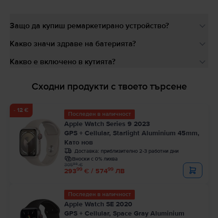
Защо да купиш ремаркетирано устройство?
Какво значи здраве на батерията?
Какво е включено в кутията?
Сходни продукти с твоето търсене
- 12 €
Последен в наличност
Apple Watch Series 9 2023
GPS + Cellular, Starlight Aluminium 45mm,
Като нов
Доставка:
приблизително 2-3 работни дни
Вноски с 0% лихва
99
305
€
99
99
293
€ / 574
ЛВ
Последен в наличност
Apple Watch SE 2020
GPS + Cellular, Space Gray Aluminium