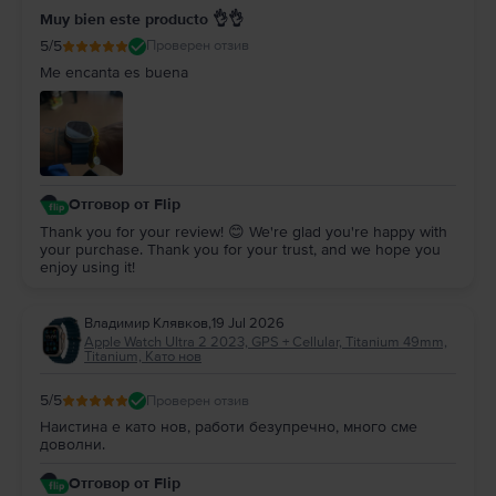
Muy bien este producto 👌👌
5
/5
Проверен отзив
Me encanta es buena
Отговор от Flip
Thank you for your review! 😊 We're glad you're happy with
your purchase. Thank you for your trust, and we hope you
enjoy using it!
Владимир Клявков
,
19 Jul 2026
Apple Watch Ultra 2 2023, GPS + Cellular, Titanium 49mm,
Titanium, Като нов
5
/5
Проверен отзив
Наистина е като нов, работи безупречно, много сме
доволни.
Отговор от Flip