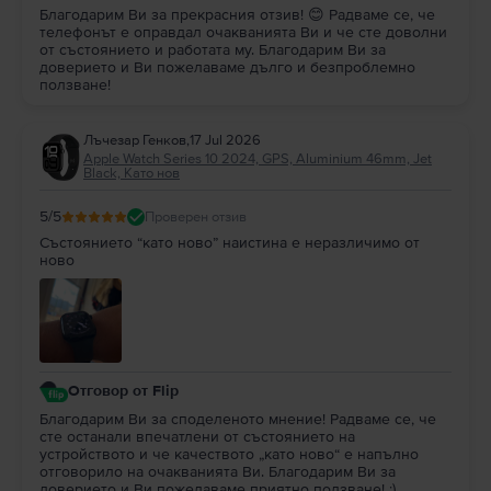
Благодарим Ви за прекрасния отзив! 😊 Радваме се, че
телефонът е оправдал очакванията Ви и че сте доволни
от състоянието и работата му. Благодарим Ви за
доверието и Ви пожелаваме дълго и безпроблемно
ползване!
Лъчезар Генков
,
17 Jul 2026
Apple Watch Series 10 2024, GPS, Aluminium 46mm, Jet
Black, Като нов
5
/5
Проверен отзив
Състоянието “като ново” наистина е неразличимо от
ново
Отговор от Flip
Благодарим Ви за споделеното мнение! Радваме се, че
сте останали впечатлени от състоянието на
устройството и че качеството „като ново“ е напълно
отговорило на очакванията Ви. Благодарим Ви за
доверието и Ви пожелаваме приятно ползване! :)