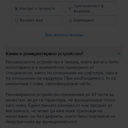
Оригиналност &
Контакт с течности
фърмуер
Външен вид
Зареждане
Виж всички тестове
Какво е ремаркетирано устройство?
Реновираното устройство е такова, което вече е било
използвано и е внимателно проверено от
специалисти, както по отношение на софтуера, така и
по отношение на хардуера. При необходимост, то се
ремонтира с нови, сертифицирани части.
Реновираното устройство преминава до 67 теста за
качество, за да се гарантира, че функционира точно
като ново. Единствената разлика от нов продукт от
магазина е, че може да има леки признаци на
износване, но без дефекти, които биха повлияли на
безупречната му функционалност.