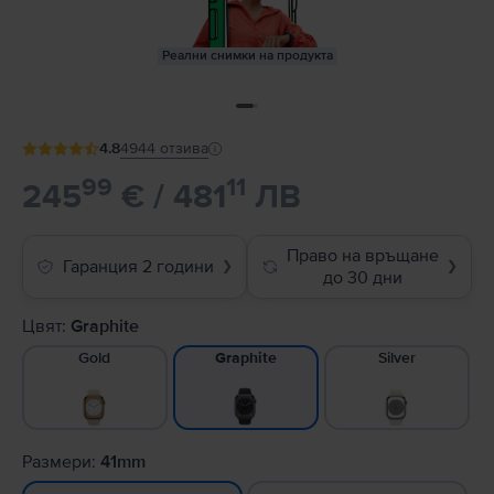
Реални снимки на продукта
4.8
4944
отзива
99
11
245
€ / 481
ЛВ
Право на връщане
Гаранция 2 години
❯
❯
до 30 дни
Цвят:
Graphite
Gold
Silver
Graphite
Размери:
41mm