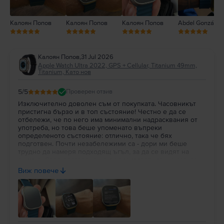
Калоян Попов
Калоян Попов
Калоян Попов
Abdel González
Калоян Попов
,
31 Jul 2026
Apple Watch Ultra 2022, GPS + Cellular, Titanium 49mm,
Titanium, Като нов
5
/5
Проверен отзив
Изключително доволен съм от покупката. Часовникът
пристигна бързо и в топ състояние! Честно е да се
отбележи, че по него има минимални надрасквания от
употреба, но това беше упоменато въпреки
определеното състояние: отлично, така че бях
подготвен. Почти незабележими са - дори ми беше
трудно да намеря подходящ ъгъл, за да се видят на
снимка. След поставяне на фолио мисля, че ще станат
съвсем недоловими. По-важното за мен в случая беше
Виж повече
състоянието на батерията: 100% здраве!!! Препоръчвам
на всеки да вдъхне нов живот на използвана вече
техника!