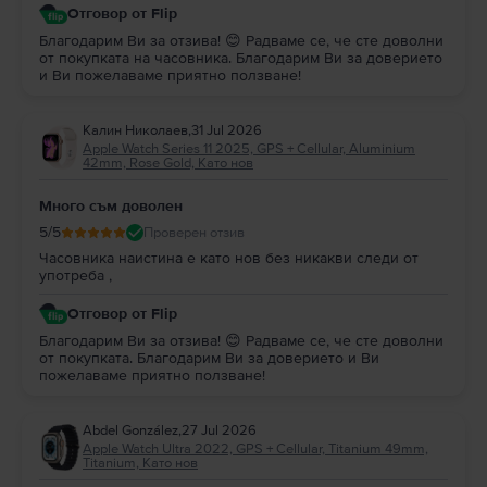
Отговор от Flip
Благодарим Ви за отзива! 😊 Радваме се, че сте доволни
от покупката на часовника. Благодарим Ви за доверието
и Ви пожелаваме приятно ползване!
Калин Николаев
,
31 Jul 2026
Apple Watch Series 11 2025, GPS + Cellular, Aluminium
42mm, Rose Gold, Като нов
Много съм доволен
5
/5
Проверен отзив
Часовника наистина е като нов без никакви следи от
употреба ,
Отговор от Flip
Благодарим Ви за отзива! 😊 Радваме се, че сте доволни
от покупката. Благодарим Ви за доверието и Ви
пожелаваме приятно ползване!
Abdel González
,
27 Jul 2026
Apple Watch Ultra 2022, GPS + Cellular, Titanium 49mm,
Titanium, Като нов