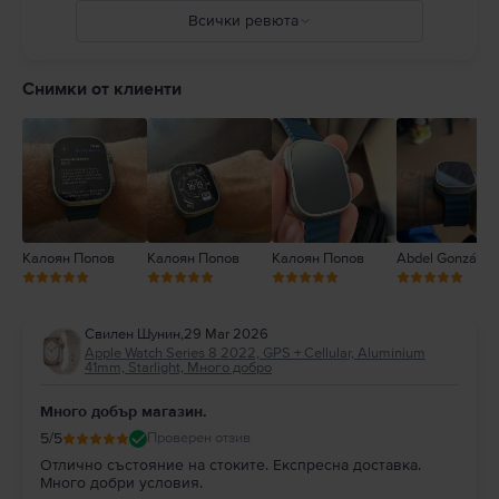
подробности на:
https://support.apple.com/en-
Всички ревюта
ca/guide/watch/apdcf2ff54e9/11.0/watchos/11.0
5
4
Снимки от клиенти
3
2
1
Калоян Попов
Калоян Попов
Калоян Попов
Abdel González
Свилен Шунин
,
29 Mar 2026
Apple Watch Series 8 2022, GPS + Cellular, Aluminium
41mm, Starlight, Много добро
Много добър магазин.
5
/5
Проверен отзив
Отлично състояние на стоките. Експресна доставка.
Много добри условия.