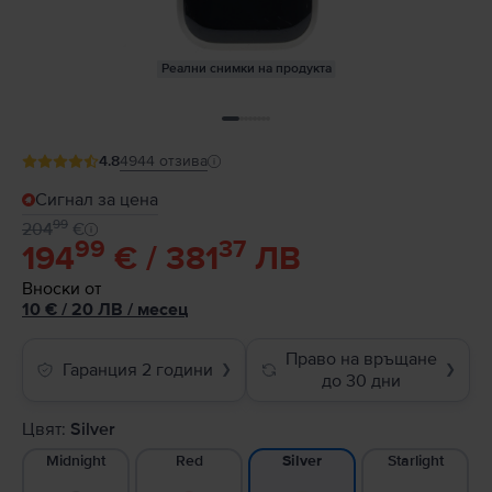
Реални снимки на продукта
4.8
4944
отзива
Сигнал за цена
99
204
€
99
37
194
€ / 381
ЛВ
Вноски от
10
€
/ 20 ЛВ
/
месец
Право на връщане
Гаранция 2 години
❯
❯
до 30 дни
Цвят:
Silver
Midnight
Red
Starlight
Silver