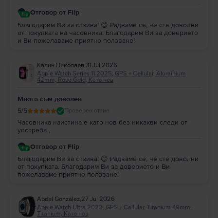
Отговор от Flip
Благодарим Ви за отзива! 😊 Радваме се, че сте доволни
от покупката на часовника. Благодарим Ви за доверието
и Ви пожелаваме приятно ползване!
Калин Николаев
,
31 Jul 2026
Apple Watch Series 11 2025, GPS + Cellular, Aluminium
42mm, Rose Gold, Като нов
Много съм доволен
5
/5
Проверен отзив
Часовника наистина е като нов без никакви следи от
употреба ,
Отговор от Flip
Благодарим Ви за отзива! 😊 Радваме се, че сте доволни
от покупката. Благодарим Ви за доверието и Ви
пожелаваме приятно ползване!
Abdel González
,
27 Jul 2026
Apple Watch Ultra 2022, GPS + Cellular, Titanium 49mm,
Titanium, Като нов