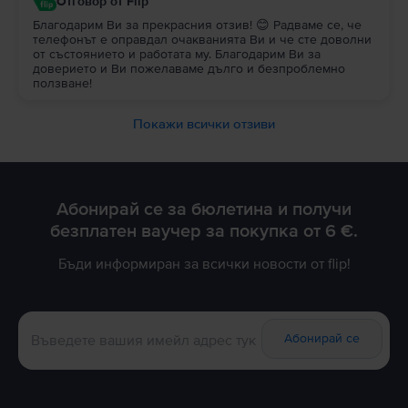
Отговор от Flip
Благодарим Ви за прекрасния отзив! 😊 Радваме се, че
телефонът е оправдал очакванията Ви и че сте доволни
от състоянието и работата му. Благодарим Ви за
доверието и Ви пожелаваме дълго и безпроблемно
ползване!
Покажи всички отзиви
Абонирай се за бюлетина и получи
безплатен ваучер за покупка от 6 €.
Бъди информиран за всички новости от flip!
Абонирай се