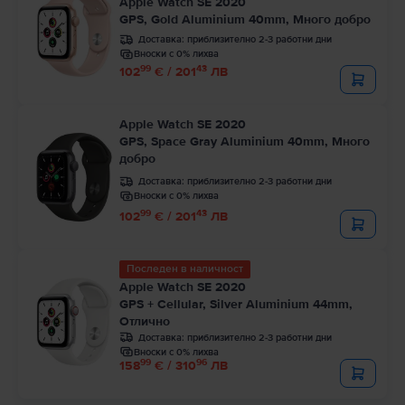
Apple Watch SE 2020
GPS, Gold Aluminium 40mm, Много добро
Доставка:
приблизително 2-3 работни дни
Вноски с 0% лихва
99
43
102
€ / 201
ЛВ
Apple Watch SE 2020
GPS, Space Gray Aluminium 40mm, Много
добро
Доставка:
приблизително 2-3 работни дни
Вноски с 0% лихва
99
43
102
€ / 201
ЛВ
Последен в наличност
Apple Watch SE 2020
GPS + Cellular, Silver Aluminium 44mm,
Отлично
Доставка:
приблизително 2-3 работни дни
Вноски с 0% лихва
99
96
158
€ / 310
ЛВ