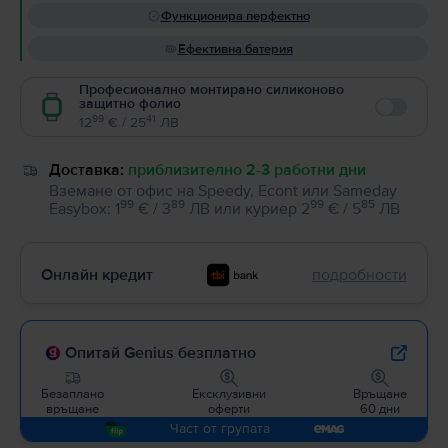
Функционира перфектно
Ефективна батерия
Професионално монтирано силиконово
защитно фолио
Enable
99
41
12
€ / 25
ЛВ
Доставка:
приблизително 2-3 работни дни
Вземане от офис на Speedy, Econt или Sameday
99
89
99
85
Easybox
:
1
€ / 3
ЛВ
или
куриер
2
€ / 5
ЛВ
Онлайн кредит
подробности
Опитай Genius безплатно
Безаплано
Ексклузивни
Връщане
връщане
оферти
60 дни
Част от групата