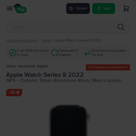
Продай
Купи
Смарт часовници
/
Apple
/
Apple Watch Series 8 2022
С до 40% по-евтин
Гаранция 2
Безплатно връщане
от нов
години
30 дни
Умен часовник Apple
Последен в наличност
Apple Watch Series 8 2022
GPS + Cellular, Silver Aluminium 41mm, Много добро
-
10 €