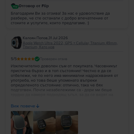
Отговор от Flip
Благодарим Ви за отзива! За нас е удоволствие да
разбере, че сте останали с добро впечатление от
стоките и услугите, които предлагаме. :)
Калоян Попов
,
31 Jul 2026
Apple Watch Ultra 2022, GPS + Cellular, Titanium 49mm,
Titanium, Като нов
5
/5
Проверен отзив
Изключително доволен съм от покупката. Часовникът
пристигна бързо и в топ състояние! Честно е да се
отбележи, че по него има минимални надрасквания от
употреба, но това беше упоменато въпреки
определеното състояние: отлично, така че бях
подготвен. Почти незабележими са - дори ми беше
трудно да намеря подходящ ъгъл, за да се видят на
снимка. След поставяне на фолио мисля, че ще станат
съвсем недоловими. По-важното за мен в случая беше
Виж повече
състоянието на батерията: 100% здраве!!! Препоръчвам
на всеки да вдъхне нов живот на използвана вече
техника!