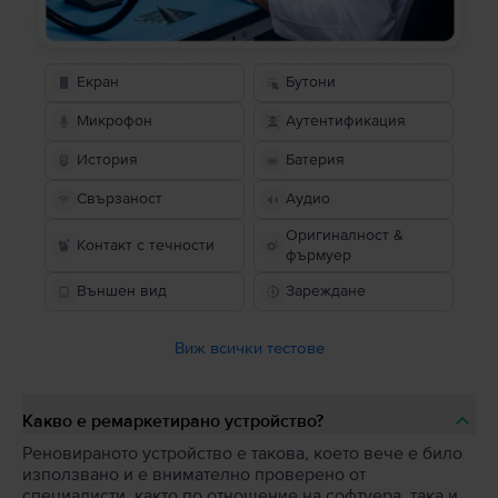
Екран
Бутони
Микрофон
Аутентификация
История
Батерия
Свързаност
Аудио
Оригиналност &
Контакт с течности
фърмуер
Външен вид
Зареждане
Виж всички тестове
Какво е ремаркетирано устройство?
Реновираното устройство е такова, което вече е било
използвано и е внимателно проверено от
специалисти, както по отношение на софтуера, така и