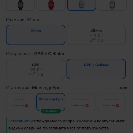
Размери:
41mm
45mm
41mm
+ 11 € /
51
21
ЛВ
Свързаност:
GPS + Cellular
GPS
GPS + Cellular
-23 € /
98
44
ЛВ
Състояние:
Много добро
виж
Добро
Отлично
Като нов
Много добро
Известие
Известие
Известие
Популярен
Естетично:
Изглежда много добре. Екранът и корпусът имат
видими следи на по-голямата част от повърхността.