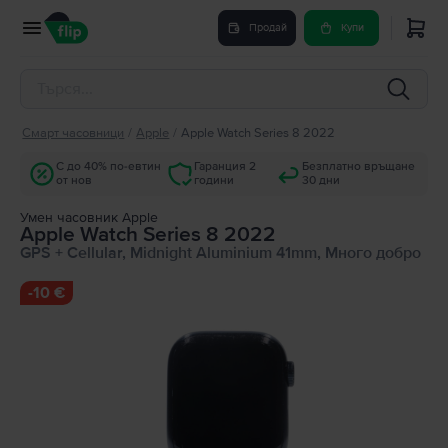
Продай
Купи
Смарт часовници
/
Apple
/
Apple Watch Series 8 2022
С до 40% по-евтин
Гаранция 2
Безплатно връщане
от нов
години
30 дни
Умен часовник Apple
Apple Watch Series 8 2022
GPS + Cellular, Midnight Aluminium 41mm, Много добро
-
10 €