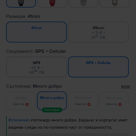
Размери:
41mm
45mm
41mm
+ 11 € /
51
21
ЛВ
Свързаност:
GPS + Cellular
GPS
GPS + Cellular
-23 € /
98
44
ЛВ
Състояние:
Много добро
виж
Добро
Отлично
Като нов
Много добро
Известие
Известие
Известие
Популярен
Естетично:
Изглежда много добре. Екранът и корпусът имат
видими следи на по-голямата част от повърхността.