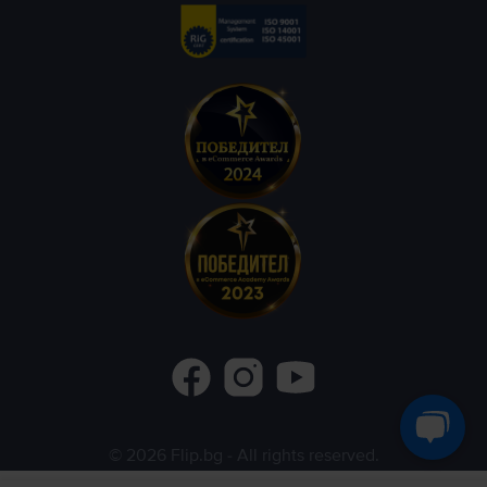
©
2026
Flip.bg
- All rights reserved.
Flip.ro
Flip.gr
Rejoy.hu