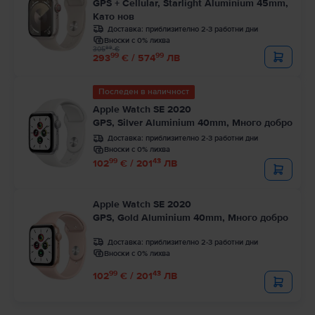
GPS + Cellular, Starlight Aluminium 45mm,
Като нов
Доставка:
приблизително 2-3 работни дни
Вноски с 0% лихва
99
305
€
99
99
293
€ / 574
ЛВ
Последен в наличност
Apple Watch SE 2020
GPS, Silver Aluminium 40mm, Много добро
Доставка:
приблизително 2-3 работни дни
Вноски с 0% лихва
99
43
102
€ / 201
ЛВ
Apple Watch SE 2020
GPS, Gold Aluminium 40mm, Много добро
Доставка:
приблизително 2-3 работни дни
Вноски с 0% лихва
99
43
102
€ / 201
ЛВ