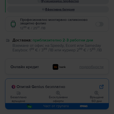
Функционира перфектно
Ефективна батерия
Професионално монтирано силиконово
защитно фолио
Enable
99
41
12
€ / 25
ЛВ
Доставка:
приблизително 2-3 работни дни
Вземане от офис на Speedy, Econt или Sameday
99
89
99
85
Easybox
:
1
€ / 3
ЛВ
или
куриер
2
€ / 5
ЛВ
Онлайн кредит
подробности
Опитай Genius безплатно
Безаплано
Ексклузивни
Връщане
връщане
оферти
60 дни
Част от групата