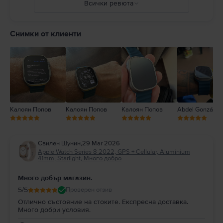
Всички ревюта
ca/guide/watch/apdcf2ff54e9/11.0/watchos/11.0
5
4
Снимки от клиенти
3
2
1
Калоян Попов
Калоян Попов
Калоян Попов
Abdel González
Свилен Шунин
,
29 Mar 2026
Apple Watch Series 8 2022, GPS + Cellular, Aluminium
41mm, Starlight, Много добро
Много добър магазин.
5
/5
Проверен отзив
Отлично състояние на стоките. Експресна доставка.
Много добри условия.