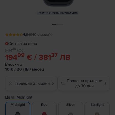
Реални снимки на продукта
4.8
4940
отзива
Сигнал за цена
99
204
€
99
37
194
€ / 381
ЛВ
Вноски от
10
€
/ 20 ЛВ
/
месец
Право на връщане
Гаранция 2 години
❯
❯
до 30 дни
Цвят:
Midnight
Red
Silver
Starlight
Midnight