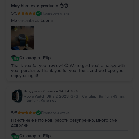
Muy bien este producto 👌👌
5
/5
Проверен отзив
Me encanta es buena
Отговор от Flip
Thank you for your review! 😊 We're glad you're happy with
your purchase. Thank you for your trust, and we hope you
enjoy using it!
Владимир Клявков
,
19 Jul 2026
Apple Watch Ultra 2 2023, GPS + Cellular, Titanium 49mm,
Titanium, Като нов
5
/5
Проверен отзив
Наистина е като нов, работи безупречно, много сме
доволни.
Отговор от Flip