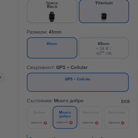
Space
Titanium
Black
Размери:
41mm
45mm
41mm
+ 24 € /
94
46
ЛВ
Свързаност:
GPS + Cellular
GPS + Cellular
Състояние:
Много добро
виж
Добро
Отлично
Като нов
Много
добро
Известие
Известие
Известие
Известие