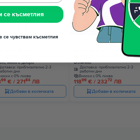
Последен в наличност
Последен в налич
м се късметлия
не се чувствам късметлия
le Watch SE 2020
Apple Watch SE 2020
 + Cellular, Silver Aluminium
GPS, Silver Aluminium 40mm,
m, Много добро
Отлично
оставка:
приблизително 2-3
Доставка:
приблизително 2-3
аботни дни
работни дни
носки с 0% лихва
Вноски с 0% лихва
99
84
99
72
8
€ / 271
ЛВ
118
€ / 232
ЛВ
Добави в количката
Добави в количката