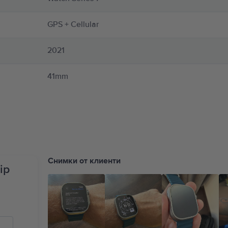
лени каишки и магнитните аксесоари за зареждане на Apple Watch. Apple Watc
и на:
https://support.apple.com/en-ca/guide/watch/apdcf2ff54e9/11.0/watchos/11.0
GPS + Cellular
2021
41mm
Снимки от клиенти
ip