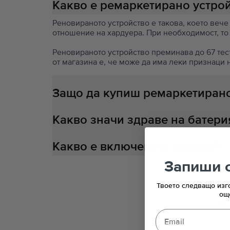
Какво е ремаркетирано устро
Реновираното устройство е такова, което вече
отношение на хардуера. При необходимост, то
Реновираното устройство преминава до 67 теста
от магазина е, че може да има леки признаци 
Защо да купиш ремаркетирано
Какво значи здраве на батери
Какво е включено в кутията?
Запиши с
Твоето следващо изг
ощ
С