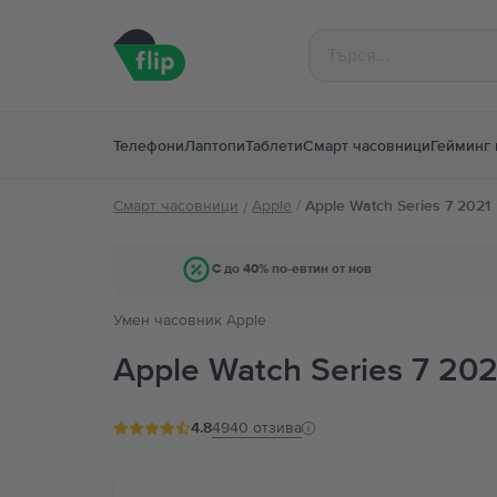
Телефони
Лаптопи
Таблети
Смарт часовници
Гейминг 
Смарт часовници
Apple
/
Apple Watch Series 7 2021
/
С до 40% по-евтин от нов
Умен часовник Apple
Apple Watch Series 7 202
4.8
4940
отзива