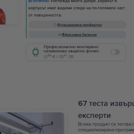
Естетично:
Изглежда много добре. Екранът и
корпусът имат видими следи на по-голямата част
от повърхността.
Функционира перфектно
Ефективна батерия
Професионално монтирано
силиконово защитно фолио
Enable
99
41
12
€ / 25
ЛВ
67 теста извъ
експерти
Всеки продукт се тества 
специализирана програм