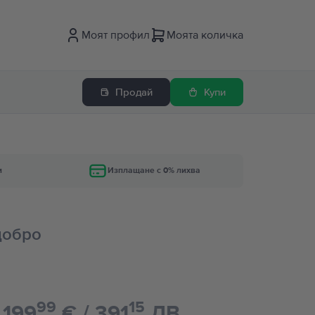
Моят профил
Моята количка
Продай
Купи
и
Изплащане с 0% лихва
 добро
99
15
199
€ / 391
ЛВ