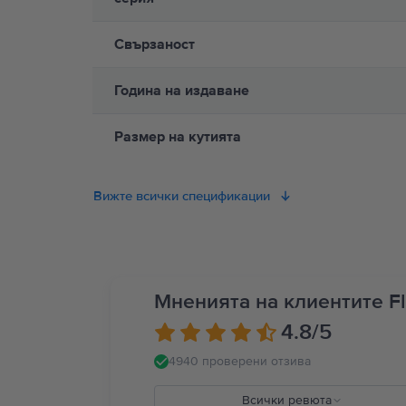
между Вашето медицинско устройство и Apple Watch, опреде
професионална медицинска консултация. Пълни подробност
Свързаност
Година на издаване
Размер на кутията
Вижте всички спецификации
Мненията на клиентите Fl
4.8
/5
4940 проверени отзива
Всички ревюта