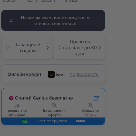
Искам да знам, кога продуктът е
отново в наличност!
Право на
Гаранция 2
връщане до 30
❯
❯
години
дни
Онлайн кредит
подробности
Опитай Genius безплатно
Безаплано
Ексклузивни
Връщане
връщане
оферти
60 дни
Част от групата