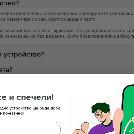
йство?
 е било използвано и е внимателно проверено от специалисти
 се ремонтира с нови, сертифицирани части.
 за качество, за да се гарантира, че функционира точно кат
на износване, но без дефекти, които биха повлияли на безу
 устройство?
ята?
е и спечели!
одно устройство ще бъде дори
е по-евтино!
ходни продукти с твоето търсе