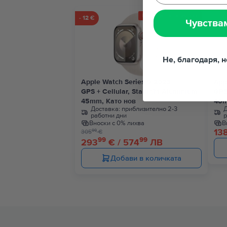
Последен в наличност
- 12 €
Чувства
Не, благодаря, 
Apple Watch Series 9 2023
App
GPS + Cellular, Starlight Aluminium
GPS
45mm, Като нов
40m
Доставка:
приблизително 2-3
Д
работни дни
р
Вноски с 0% лихва
В
13
99
305
€
99
99
293
€ / 574
ЛВ
Добави в количката