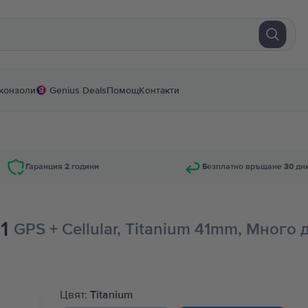
конзоли
Genius Deals
Помощ
Контакти
Гаранция 2 години
Безплатно връщане 30 дн
1
GPS + Cellular, Titanium 41mm, Много
Цвят:
Titanium