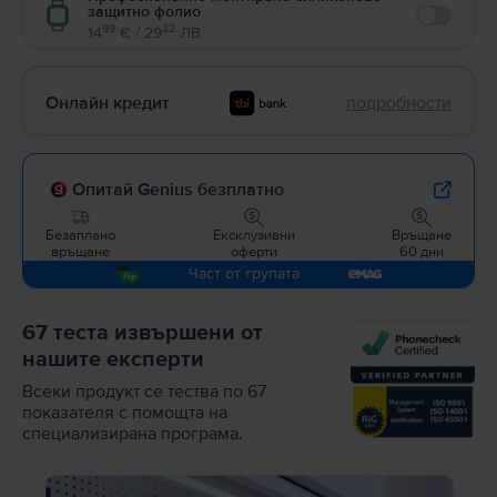
защитно фолио
Enable
99
32
14
€ / 29
ЛВ
Онлайн кредит
подробности
Опитай Genius безплатно
Безаплано
Ексклузивни
Връщане
връщане
оферти
60 дни
Част от групата
67 теста извършени от
нашите експерти
Всеки продукт се тества по 67
показателя с помощта на
специализирана програма.