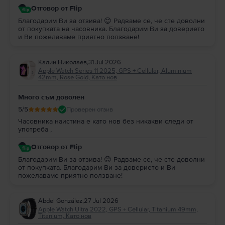
Отговор от Flip
Благодарим Ви за отзива! 😊 Радваме се, че сте доволни
от покупката на часовника. Благодарим Ви за доверието
и Ви пожелаваме приятно ползване!
Калин Николаев
,
31 Jul 2026
Apple Watch Series 11 2025, GPS + Cellular, Aluminium
42mm, Rose Gold, Като нов
Много съм доволен
5
/5
Проверен отзив
Часовника наистина е като нов без никакви следи от
употреба ,
Отговор от Flip
Благодарим Ви за отзива! 😊 Радваме се, че сте доволни
от покупката. Благодарим Ви за доверието и Ви
пожелаваме приятно ползване!
Abdel González
,
27 Jul 2026
Apple Watch Ultra 2022, GPS + Cellular, Titanium 49mm,
Titanium, Като нов