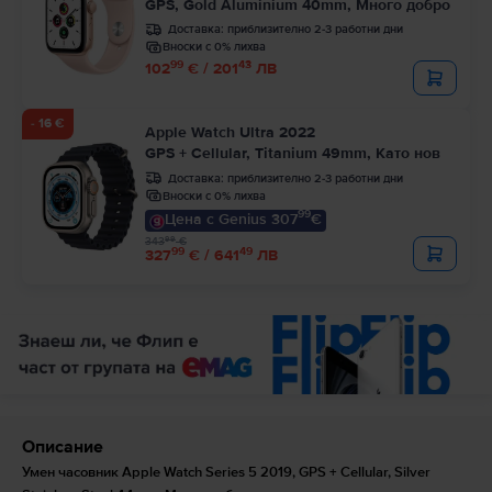
GPS, Gold Aluminium 40mm, Много добро
Доставка:
приблизително 2-3 работни дни
Вноски с 0% лихва
99
43
102
€ / 201
ЛВ
- 16 €
Apple Watch Ultra 2022
GPS + Cellular, Titanium 49mm, Като нов
Доставка:
приблизително 2-3 работни дни
Вноски с 0% лихва
99
Цена с Genius 307
€
99
343
€
99
49
327
€ / 641
ЛВ
Описание
Умен часовник Apple Watch Series 5 2019, GPS + Cellular, Silver