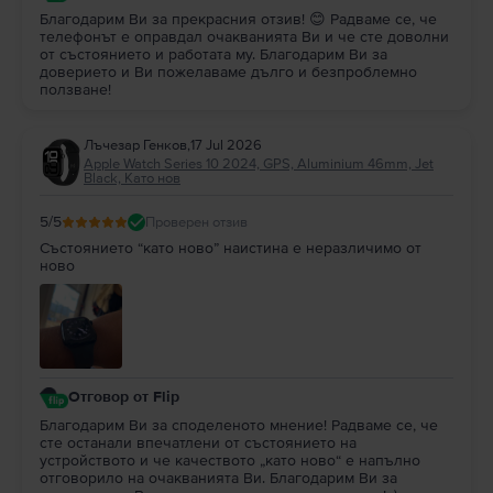
Благодарим Ви за прекрасния отзив! 😊 Радваме се, че
телефонът е оправдал очакванията Ви и че сте доволни
от състоянието и работата му. Благодарим Ви за
доверието и Ви пожелаваме дълго и безпроблемно
ползване!
Лъчезар Генков
,
17 Jul 2026
Apple Watch Series 10 2024, GPS, Aluminium 46mm, Jet
Black, Като нов
5
/5
Проверен отзив
Състоянието “като ново” наистина е неразличимо от
ново
Отговор от Flip
Благодарим Ви за споделеното мнение! Радваме се, че
сте останали впечатлени от състоянието на
устройството и че качеството „като ново“ е напълно
отговорило на очакванията Ви. Благодарим Ви за