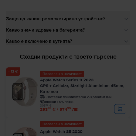
Защо да купиш ремаркетирано устройство?
Какво значи здраве на батерията?
Какво е включено в кутията?
Сходни продукти с твоето търсене
- 12 €
Последен в наличност
Apple Watch Series 9 2023
GPS + Cellular, Starlight Aluminium 45mm,
Като нов
Доставка:
приблизително 2-3 работни дни
Вноски с 0% лихва
99
305
€
99
99
293
€ / 574
ЛВ
Последен в наличност
Apple Watch SE 2020