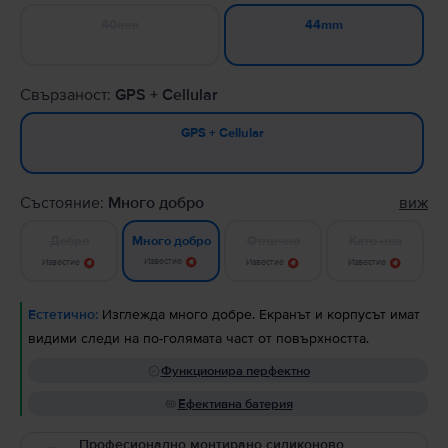
40mm
44mm
Свързаност:
GPS + Cellular
GPS + Cellular
Състояние:
Много добро
виж
Добро
Отлично
Като нов
Много добро
Известие
Известие
Известие
Известие
Естетично:
Изглежда много добре. Екранът и корпусът имат
видими следи на по-голямата част от повърхността.
Функционира перфектно
Ефективна батерия
Професионално монтирано силиконово