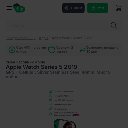
Продай
Купи
Смарт часовници
/
Apple
/
Apple Watch Series 5 2019
С до 40% по-евтин
Гаранция 2
Безплатно връщане
от нов
години
30 дни
Умен часовник Apple
Apple Watch Series 5 2019
GPS + Cellular, Silver Stainless Steel 44mm, Много
добро