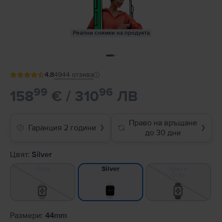
Реални снимки на продукта
4.8
4944
отзива
99
96
158
€ / 310
ЛВ
Право на връщане
Гаранция 2 години
❯
❯
до 30 дни
Цвят:
Silver
Gold
Space
Silver
Gray
Размери:
44mm