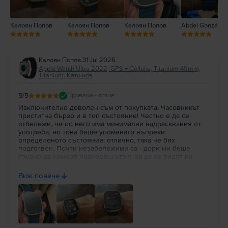
Калоян Попов
Калоян Попов
Калоян Попов
Abdel González
Калоян Попов
,
31 Jul 2026
Apple Watch Ultra 2022, GPS + Cellular, Titanium 49mm,
Titanium, Като нов
5
/5
Проверен отзив
Изключително доволен съм от покупката. Часовникът
пристигна бързо и в топ състояние! Честно е да се
отбележи, че по него има минимални надрасквания от
употреба, но това беше упоменато въпреки
определеното състояние: отлично, така че бях
подготвен. Почти незабележими са - дори ми беше
трудно да намеря подходящ ъгъл, за да се видят на
снимка. След поставяне на фолио мисля, че ще станат
съвсем недоловими. По-важното за мен в случая беше
Виж повече
състоянието на батерията: 100% здраве!!! Препоръчвам
на всеки да вдъхне нов живот на използвана вече
техника!