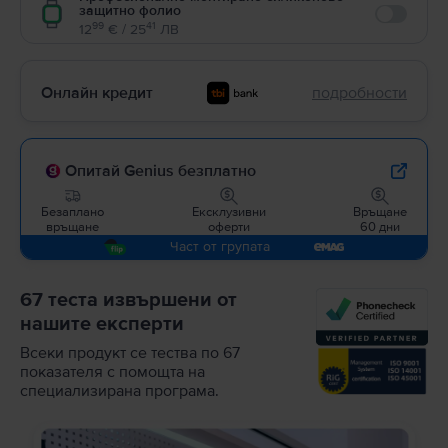
защитно фолио
Enable
99
41
12
€ / 25
ЛВ
Онлайн кредит
подробности
Опитай Genius безплатно
Безаплано
Ексклузивни
Връщане
връщане
оферти
60 дни
Част от групата
67 теста извършени от
нашите експерти
Всеки продукт се тества по 67
показателя с помощта на
специализирана програма.