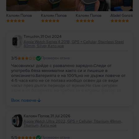
Калоян Попов
Калоян Попов
Калоян Попов
Abdel González
Timuchin
,
31 Oct 2024
Apple Watch Series 4 2018, GPS + Cellular, Stainless Steel
40mm, Silver, Като нов
3
/5
Проверен отзив
Часовникът дойде с развалено зарядно.Следи от
употреба бяха минимални както си и пишеше в
описанието.Батерията е на 100%,но не държи повече от
4-5 часа като не се ползва изобщо освен да се види
часът през дълги периоди от време.Не съм сигурен
дали е от батерията ,но трябва да е играещ фактор за
това.Освен това нямам други забележки към
Виж повече
доставянето или по часовникът
Калоян Попов
,
31 Jul 2026
Apple Watch Ultra 2022, GPS + Cellular, Titanium 49mm,
Titanium, Като нов
5
/5
Проверен отзив