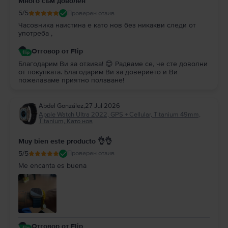
Много съм доволен
5
/5
Проверен отзив
Часовника наистина е като нов без никакви следи от
употреба ,
Отговор от Flip
Благодарим Ви за отзива! 😊 Радваме се, че сте доволни
от покупката. Благодарим Ви за доверието и Ви
пожелаваме приятно ползване!
Abdel González
,
27 Jul 2026
Apple Watch Ultra 2022, GPS + Cellular, Titanium 49mm,
Titanium, Като нов
Muy bien este producto 👌👌
5
/5
Проверен отзив
Me encanta es buena
Отговор от Flip