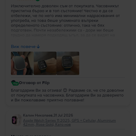
Изключително доволен съм от покупката. Часовникът
пристигна бързо и в топ състояние! Честно е да се
отбележи, че по него има минимални надрасквания от
употреба, но това беше упоменато въпреки
определеното състояние: отлично, така че бях
подготвен. Почти незабележими са - дори ми беше
трудно да намеря подходящ ъгъл, за да се видят на
снимка. След поставяне на фолио мисля, че ще станат
съвсем недоловими. По-важното за мен в случая беше
Виж повече
състоянието на батерията: 100% здраве!!! Препоръчвам
на всеки да вдъхне нов живот на използвана вече
техника!
Отговор от Flip
Благодарим Ви за отзива! 😊 Радваме се, че сте доволни
от покупката на часовника. Благодарим Ви за доверието
и Ви пожелаваме приятно ползване!
Калин Николаев
,
31 Jul 2026
Apple Watch Series 11 2025, GPS + Cellular, Aluminium
42mm, Rose Gold, Като нов