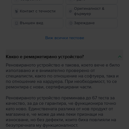
Оригиналност &
Контакт с течности
фърмуер
Външен вид
Зареждане
Виж всички тестове
Какво е ремаркетирано устройство?
Реновираното устройство е такова, което вече е било
използвано и е внимателно проверено от
специалисти, както по отношение на софтуера, така и
по отношение на хардуера. При необходимост, то се
ремонтира с нови, сертифицирани части.
Реновираното устройство преминава до 67 теста за
качество, за да се гарантира, че функционира точно
като ново. Единствената разлика от нов продукт от
магазина е, че може да има леки признаци на
износване, но без дефекти, които биха повлияли на
безупречната му функционалност.