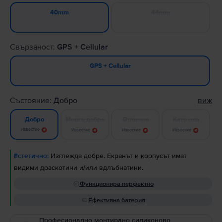
44mm
40mm
Свързаност:
GPS + Cellular
GPS + Cellular
Състояние:
Добро
виж
Много добро
Отлично
Като нов
Добро
Известие
Известие
Известие
Известие
Естетично:
Изглежда добре. Екранът и корпусът имат
видими драскотини и/или вдлъбнатини.
Функционира перфектно
Ефективна батерия
Професионално монтирано силиконово