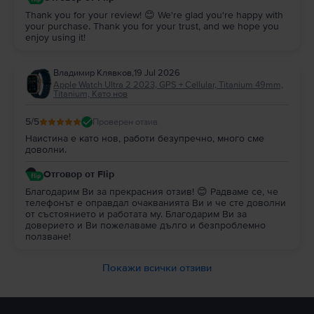
Thank you for your review! 😊 We're glad you're happy with
your purchase. Thank you for your trust, and we hope you
enjoy using it!
Владимир Клявков
,
19 Jul 2026
Apple Watch Ultra 2 2023, GPS + Cellular, Titanium 49mm,
Titanium, Като нов
5
/5
Проверен отзив
Наистина е като нов, работи безупречно, много сме
доволни.
Отговор от Flip
Благодарим Ви за прекрасния отзив! 😊 Радваме се, че
телефонът е оправдал очакванията Ви и че сте доволни
от състоянието и работата му. Благодарим Ви за
доверието и Ви пожелаваме дълго и безпроблемно
ползване!
Покажи всички отзиви