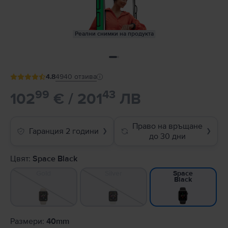
Реални снимки на продукта
4.8
4940
отзива
99
43
102
€ / 201
ЛВ
Право на връщане
Гаранция 2 години
❯
❯
до 30 дни
Цвят:
Space Black
Gold
Silver
Space
Black
Размери:
40mm