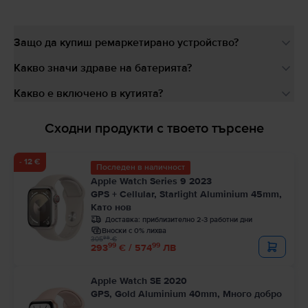
Защо да купиш ремаркетирано устройство?
Какво значи здраве на батерията?
Какво е включено в кутията?
Сходни продукти с твоето търсене
- 12 €
Последен в наличност
Apple Watch Series 9 2023
GPS + Cellular, Starlight Aluminium 45mm,
Като нов
Доставка:
приблизително 2-3 работни дни
Вноски с 0% лихва
99
305
€
99
99
293
€ / 574
ЛВ
Apple Watch SE 2020
GPS, Gold Aluminium 40mm, Много добро