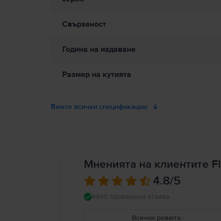
между Вашето медицинско устройство и Apple Watch, опреде
професионална медицинска консултация. Пълни подробност
Свързаност
Година на издаване
Размер на кутията
Вижте всички спецификации
Мненията на клиентите Fl
4.8
/5
4940 проверени отзива
Всички ревюта