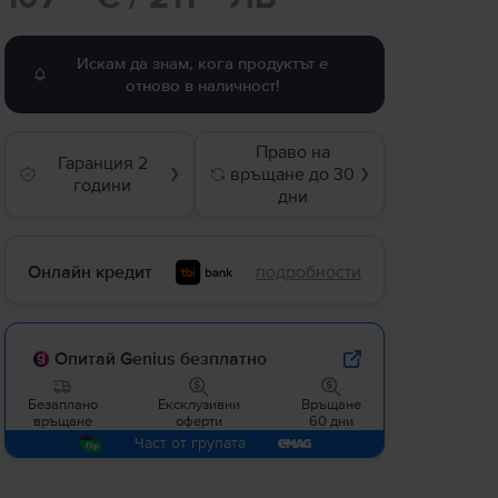
Искам да знам, кога продуктът е
отново в наличност!
Право на
Гаранция 2
връщане до 30
❯
❯
години
дни
Онлайн кредит
подробности
Опитай Genius безплатно
Безаплано
Ексклузивни
Връщане
връщане
оферти
60 дни
Част от групата