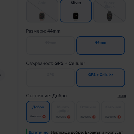
Gold
Space
Silver
Black
Размери:
44mm
40mm
44mm
Свързаност:
GPS + Cellular
GPS
GPS + Cellular
Състояние:
Добро
виж
Много
Отлично
Като нов
Добро
добро
Известие
Известие
Известие
Известие
Естетично:
Изглежда добре. Екранът и корпусът