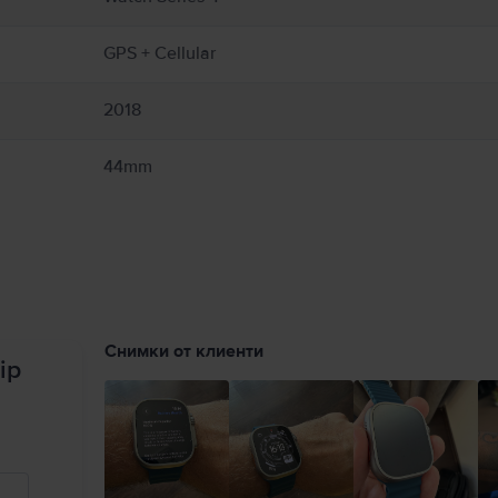
лени каишки и магнитните аксесоари за зареждане на Apple Watch. Apple Watc
и на:
https://support.apple.com/en-ca/guide/watch/apdcf2ff54e9/11.0/watchos/11.0
GPS + Cellular
2018
44mm
Снимки от клиенти
ip