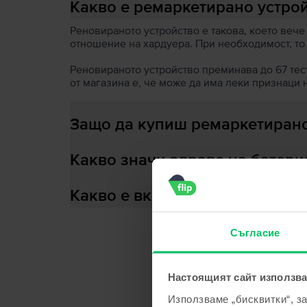
Какво е ремаркетирано устро
Реновираното устройство е такова, което вече
отношение на хардуера. При необходимост, то
Реновираното устройство преминава до 67 теста
от магазина е, че може да има леки признаци 
Защо да купиш ремаркетирано
Какво значи здраве на батери
Какво е включено в кутията?
Съгласие
С
Настоящият сайт използва
Използваме „бисквитки“, з