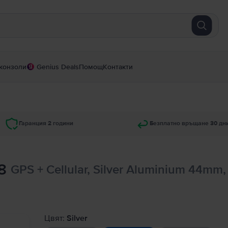
конзоли
Genius Deals
Помощ
Контакти
Гаранция 2 години
Безплатно връщане 30 дн
8
GPS + Cellular, Silver Aluminium 44mm
Цвят:
Silver