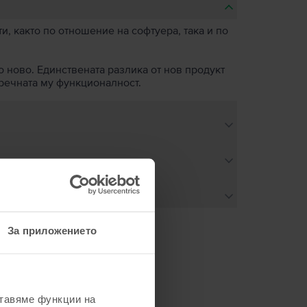
, както по отношение на софтуера, така и по
о ново. Единствената разлика от нов продукт
пречната му функционалност.
За приложението
не
ставяме функции на