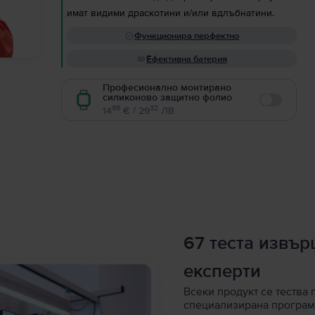
имат видими драскотини и/или вдлъбнатини.
Функционира перфектно
Ефективна батерия
Професионално монтирано
силиконово защитно фолио
Enable
99
32
14
€ / 29
ЛВ
67 теста извъ
експерти
Всеки продукт се тества 
специализирана програм