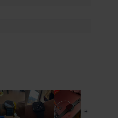
h не е медицинско устройство и не може да замести