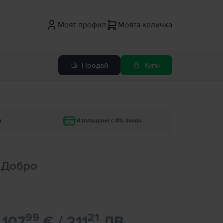
Моят профил
Моята количка
Продай
Купи
и
Изплащане с 0% лихва
, Добро
99
21
107
€ / 211
ЛВ