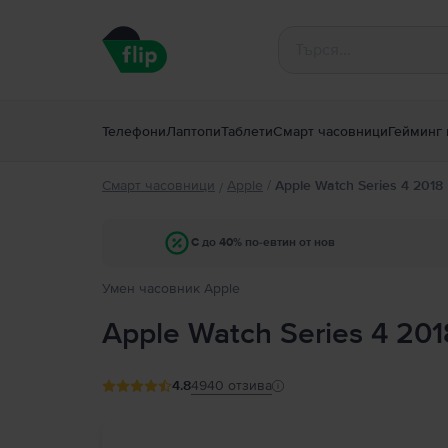
Телефони
Лаптопи
Таблети
Смарт часовници
Гейминг 
Смарт часовници
Apple
/
Apple Watch Series 4 2018
/
С до 40% по-евтин от нов
Умен часовник Apple
Apple Watch Series 4 201
4.8
4940
отзива