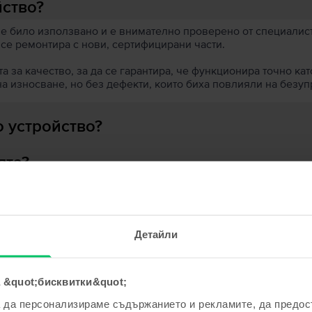
йство?
 е било използвано и е внимателно проверено от специалисти
 се ремонтира с нови, сертифицирани части.
 за качество, за да се гарантира, че функционира точно кат
на износване, но без дефекти, които биха повлияли на безу
 устройство?
ята?
Детайли
ходни продукти с твоето търсе
 &quot;бисквитки&quot;
а да персонализираме съдържанието и рекламите, да предо