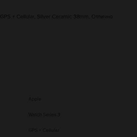
GPS + Cellular, Silver Ceramic 38mm, Отлично
Информация за производителя
 свързани с продукта.
 може да бъде повреден, ако бъде изпуснат, изгорен, пробит или смачкан. Н
Apple
а каишка, тъй като това може да причини наранявания. Избягвайте прекомерно
лни предпазни мерки, ако имате здравословно състояние, което Ви пречи да у
р и производителя на медицинското устройство за конкретна информация и за 
Watch Series 3
лени каишки и магнитните аксесоари за зареждане на Apple Watch. Apple Watc
и на:
https://support.apple.com/en-ca/guide/watch/apdcf2ff54e9/11.0/watchos/11.0
GPS + Cellular