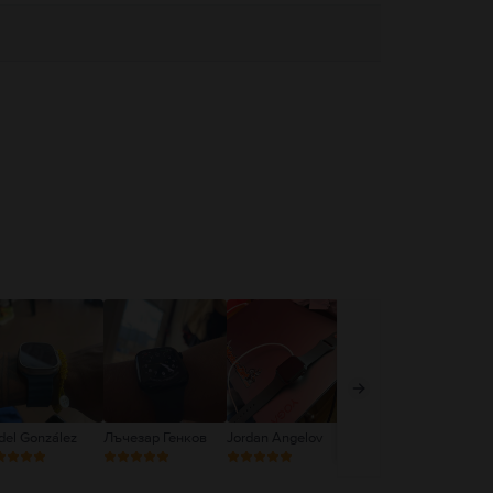
del González
Лъчезар Генков
Jordan Angelov
Galina Handzhieva
Де
Ст