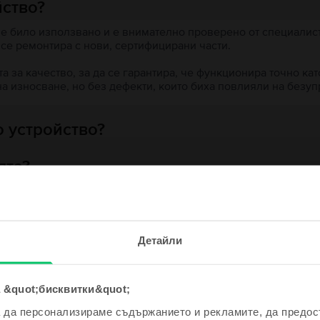
йство?
 е било използвано и е внимателно проверено от специалисти
 се ремонтира с нови, сертифицирани части.
 за качество, за да се гарантира, че функционира точно кат
на износване, но без дефекти, които биха повлияли на безу
 устройство?
ята?
е и спечели!
Детайли
одно устройство ще бъде дори
е по-евтино!
ходни продукти с твоето търсе
 &quot;бисквитки&quot;
а да персонализираме съдържанието и рекламите, да предо