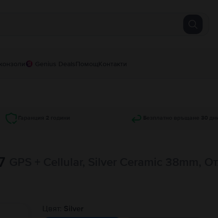
конзоли
Genius Deals
Помощ
Контакти
Гаранция 2 години
Безплатно връщане 30 дн
7
GPS + Cellular, Silver Ceramic 38mm, 
Цвят:
Silver