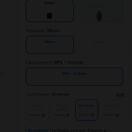
Space
Silver
Black
Размери:
38mm
42mm
38mm
Свързаност:
GPS + Cellular
GPS + Cellular
Състояние:
Отлично
виж
Добро
Много
Като нов
Отлично
добро
Известие
Известие
Известие
Известие
Естетично:
Изглежда отлично. Екранът и