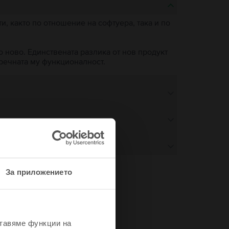
, както по отношение на софтуера, така и по
о ново. Единствената разлика от нов продукт
пречната му функционалност.
За приложението
не
ставяме функции на