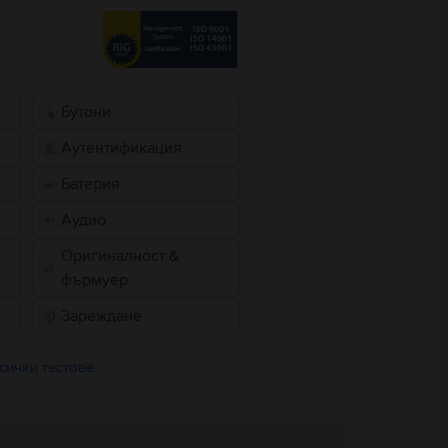
Бутони
Аутентификация
Батерия
Аудио
Оригиналност &
фърмуер
Зареждане
сички тестове