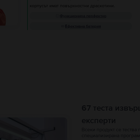
корпусът имат повърхностни драскотини.
Функционира перфектно
Ефективна батерия
67 теста извъ
експерти
Всеки продукт се тества 
специализирана програм