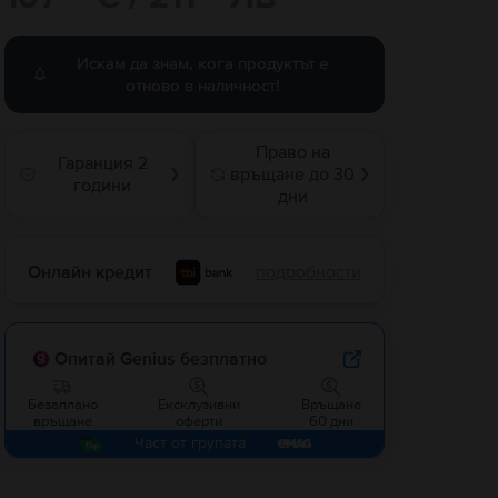
Искам да знам, кога продуктът е
отново в наличност!
Право на
Гаранция 2
връщане до 30
❯
❯
години
дни
Онлайн кредит
подробности
Опитай Genius безплатно
Безаплано
Ексклузивни
Връщане
връщане
оферти
60 дни
Част от групата