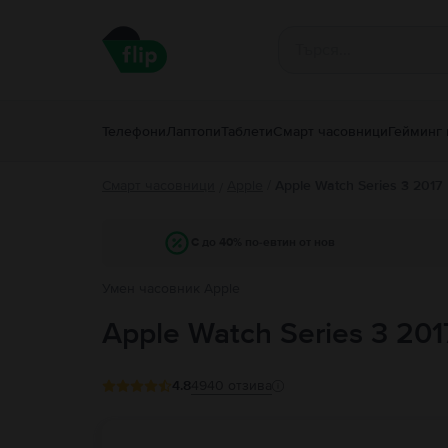
Телефони
Лаптопи
Таблети
Смарт часовници
Гейминг 
Смарт часовници
Apple
/
Apple Watch Series 3 2017
/
С до 40% по-евтин от нов
Умен часовник Apple
Apple Watch Series 3 201
4.8
4940
отзива