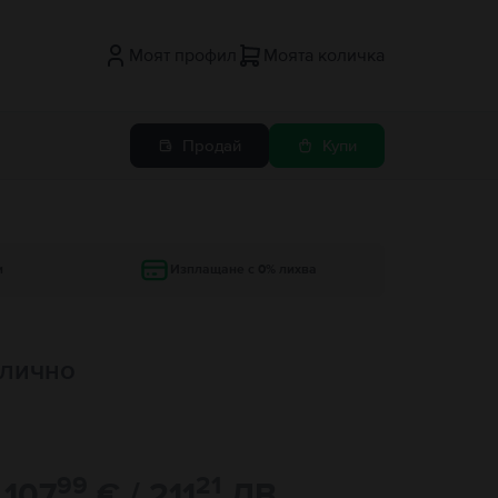
Моят профил
Моята количка
Продай
Купи
и
Изплащане с 0% лихва
Отлично
99
21
107
€ / 211
ЛВ