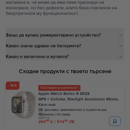
магазина е, че може да има леки признаци на
износване, но без дефекти, които биха повлияли на
безупречната му функционалност.
Защо да купиш ремаркетирано устройство?
Какво значи здраве на батерията?
Какво е включено в кутията?
Сходни продукти с твоето търсене
- 12 €
Последен в наличност
Apple Watch Series 9 2023
GPS + Cellular, Starlight Aluminium 45mm,
Като нов
Доставка:
приблизително 2-3 работни дни
Вноски с 0% лихва
99
305
€
99
99
293
€ / 574
ЛВ