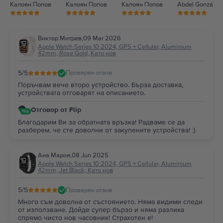
Калоян Попов
Калоян Попов
Калоян Попов
Abdel González
Виктор Митрев
,
09 Mar 2026
Apple Watch Series 10 2024, GPS + Cellular, Aluminium
42mm, Rose Gold, Като нов
5
/5
Проверен отзив
Поръчвам вече второ устройство. Бърза доставка,
устройствата отговарят на описанието.
Отговор от Flip
Благодарим Ви за обратната връзка! Радваме се да
разберем, че сте доволни от закупените устройства! :)
Ана Мария
,
08 Jun 2025
Apple Watch Series 10 2024, GPS + Cellular, Aluminium
42mm, Jet Black, Като нов
5
/5
Проверен отзив
Много съм доволна от състоянието. Няма видими следи
от използване. Дойде супер бързо и няма разлика
спрямо чисто нов часовник! Страхотен е!