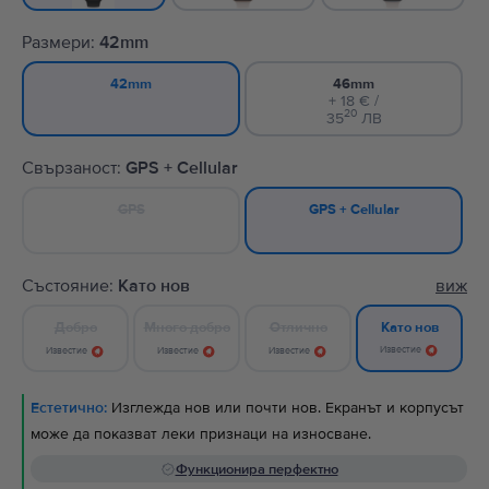
Размери:
42mm
46mm
42mm
+ 18 € /
20
35
ЛВ
Свързаност:
GPS + Cellular
GPS
GPS + Cellular
Състояние:
Като нов
виж
Добро
Много добро
Отлично
Като нов
Известие
Известие
Известие
Известие
Естетично:
Изглежда нов или почти нов. Екранът и корпусът
може да показват леки признаци на износване.
Функционира перфектно