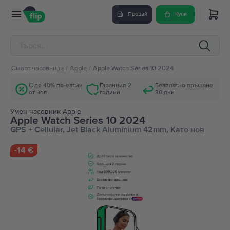
Продай
Купи
Смарт часовници
/
Apple
/
Apple Watch Series 10 2024
С до 40% по-евтин
Гаранция 2
Безплатно връщане
от нов
години
30 дни
Умен часовник Apple
Apple Watch Series 10 2024
GPS + Cellular, Jet Black Aluminium 42mm, Като нов
-
14 €