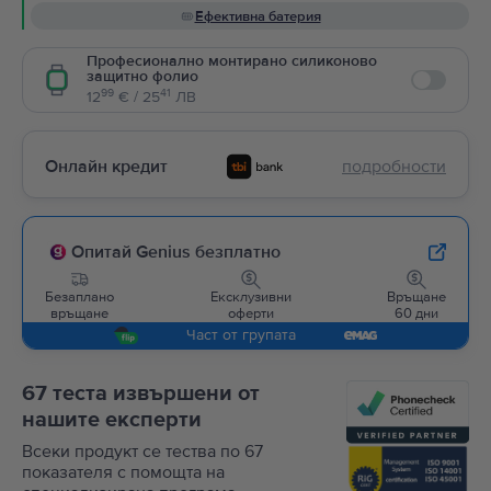
Ефективна батерия
Професионално монтирано силиконово
защитно фолио
Enable
99
41
12
€ / 25
ЛВ
Онлайн кредит
подробности
Опитай Genius безплатно
Безаплано
Ексклузивни
Връщане
връщане
оферти
60 дни
Част от групата
67 теста извършени от
нашите експерти
Всеки продукт се тества по 67
показателя с помощта на