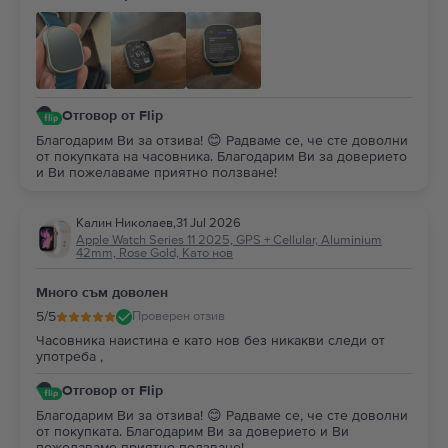
състоянието на батерията: 100% здраве!!! Препоръчвам
на всеки да вдъхне нов живот на използвана вече
техника!
Отговор от Flip
Благодарим Ви за отзива! 😊 Радваме се, че сте доволни
от покупката на часовника. Благодарим Ви за доверието
и Ви пожелаваме приятно ползване!
Калин Николаев
,
31 Jul 2026
Apple Watch Series 11 2025, GPS + Cellular, Aluminium
42mm, Rose Gold, Като нов
Много съм доволен
5
/5
Проверен отзив
Часовника наистина е като нов без никакви следи от
употреба ,
Отговор от Flip
Благодарим Ви за отзива! 😊 Радваме се, че сте доволни
от покупката. Благодарим Ви за доверието и Ви
пожелаваме приятно ползване!