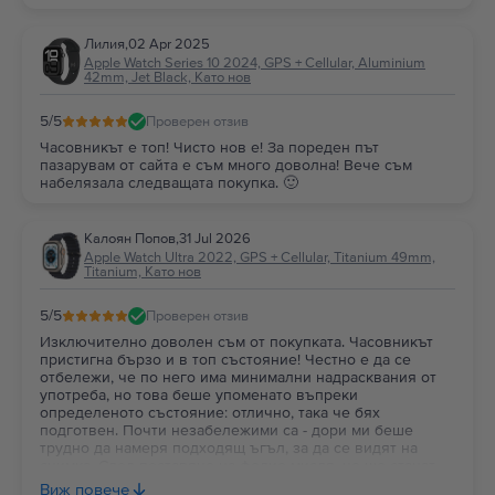
Лилия
,
02 Apr 2025
Apple Watch Series 10 2024, GPS + Cellular, Aluminium
42mm, Jet Black, Като нов
5
/5
Проверен отзив
Часовникът е топ! Чисто нов е! За пореден път
пазарувам от сайта е съм много доволна! Вече съм
набелязала следващата покупка. 🙂
Калоян Попов
,
31 Jul 2026
Apple Watch Ultra 2022, GPS + Cellular, Titanium 49mm,
Titanium, Като нов
5
/5
Проверен отзив
Изключително доволен съм от покупката. Часовникът
пристигна бързо и в топ състояние! Честно е да се
отбележи, че по него има минимални надрасквания от
употреба, но това беше упоменато въпреки
определеното състояние: отлично, така че бях
подготвен. Почти незабележими са - дори ми беше
трудно да намеря подходящ ъгъл, за да се видят на
снимка. След поставяне на фолио мисля, че ще станат
съвсем недоловими. По-важното за мен в случая беше
Виж повече