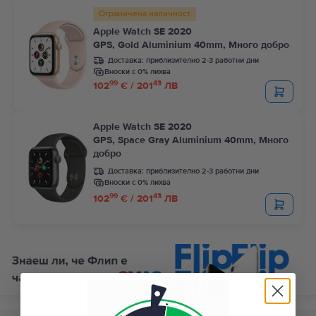
Ограничена наличност
Apple Watch SE 2020
GPS, Gold Aluminium 40mm, Много добро
Доставка:
приблизително 2-3 работни дни
Вноски с 0% лихва
99
43
102
€ / 201
ЛВ
Apple Watch SE 2020
GPS, Space Gray Aluminium 40mm, Много
добро
Доставка:
приблизително 2-3 работни дни
Вноски с 0% лихва
99
43
102
€ / 201
ЛВ