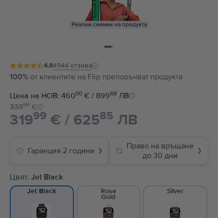
Реални снимки на продукта
4.8
4944
отзива
100%
от клиентите на Flip препоръчват продукта
00
68
Цена на НОВ: 460
€ / 899
ЛВ
99
333
€
99
85
319
€ / 625
ЛВ
Право на връщане
Гаранция 2 години
❯
❯
до 30 дни
Цвят:
Jet Black
Rose
Silver
Jet Black
Gold