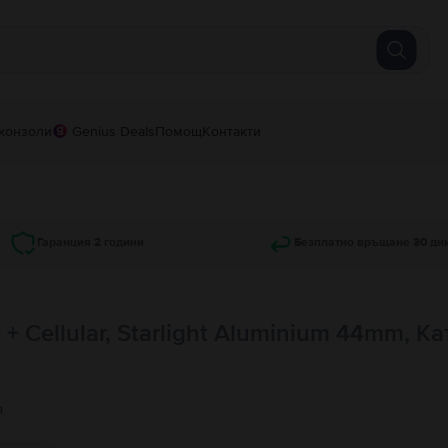
конзоли
Genius Deals
Помощ
Контакти
Гаранция 2 години
Безплатно връщане 30 дн
+ Cellular, Starlight Aluminium 44mm, Ка
а