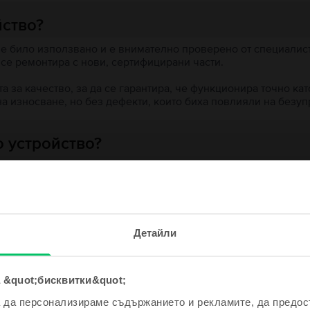
йство?
 е било използвано и е внимателно проверено от специалисти
 се ремонтира с нови, сертифицирани части.
 за качество, за да се гарантира, че функционира точно кат
на износване, но без дефекти, които биха повлияли на безу
 устройство?
ята?
е и спечели!
Детайли
одно устройство ще бъде дори
е по-евтино!
 &quot;бисквитки&quot;
ходни продукти с твоето търсе
а да персонализираме съдържанието и рекламите, да предо