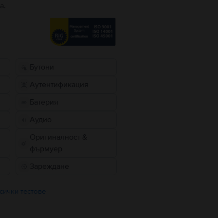
а.
Бутони
Аутентификация
Батерия
Аудио
Оригиналност &
фърмуер
Зареждане
сички тестове