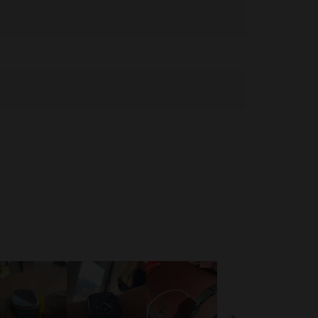
да разберете дали трябва да спазвате безопасно разстояние
h не е медицинско устройство и не може да замести