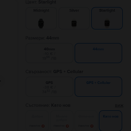
Цвят:
Starlight
Midnight
Silver
Starlight
Размери:
44mm
40mm
44mm
-10 € /
56
19
ЛВ
Свързаност:
GPS + Cellular
GPS
GPS + Cellular
-38 € /
32
74
ЛВ
Състояние:
Като нов
виж
Добро
Много
Отлично
Като нов
добро
Известие
Известие
Известие