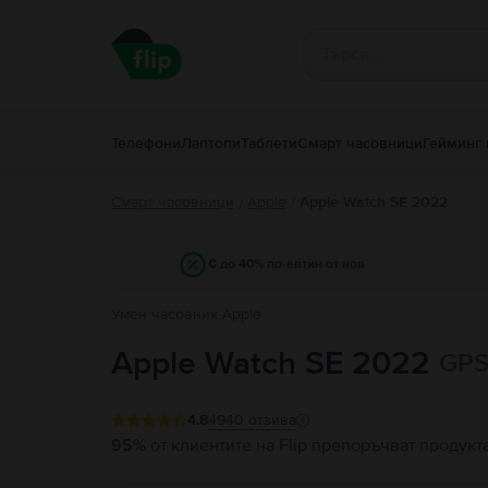
Телефони
Лаптопи
Таблети
Смарт часовници
Гейминг 
Смарт часовници
Apple
/
Apple Watch SE 2022
/
С до 40% по-евтин от нов
Умен часовник Apple
Apple Watch SE 2022
GPS 
4.8
4940
отзива
95%
от клиентите на Flip препоръчват продукт