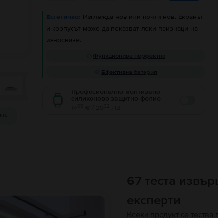
Естетично:
Изглежда нов или почти нов. Екранът
и корпусът може да показват леки признаци на
износване.
Функционира перфектно
Ефективна батерия
Професионално монтирано
силиконово защитно фолио
Enable
99
32
14
€ / 29
ЛВ
иш.
67 теста извъ
експерти
Всеки продукт се тества 