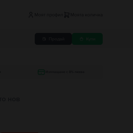
Моят профил
Моята количка
Продай
Купи
и
Изплащане с 0% лихва
то нов