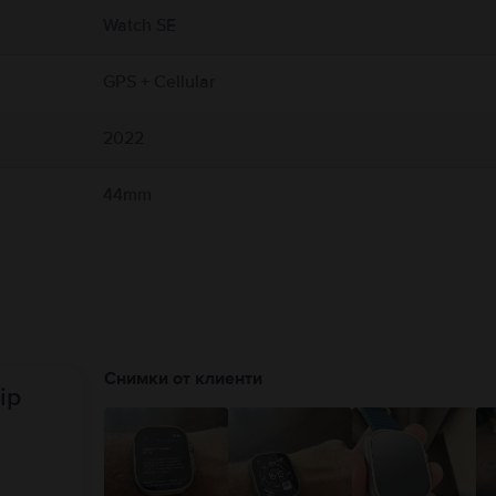
р и производителя на медицинското устройство за конкретна информация и за 
Watch SE
лени каишки и магнитните аксесоари за зареждане на Apple Watch. Apple Watc
и на:
https://support.apple.com/en-ca/guide/watch/apdcf2ff54e9/11.0/watchos/11.0
GPS + Cellular
2022
44mm
Снимки от клиенти
ip