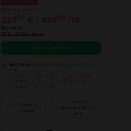
Последен в наличност
Сигнал за цена
99
09
223
€ / 438
ЛВ
Вноски от
12
€
/ 23 ЛВ
/
месец
Добави в количката
Доставка:
приблизително 2-3 работни
дни
Вземане от офис на Speedy, Econt или
99
89
Sameday Easybox
:
1
€ / 3
ЛВ
или
99
85
куриер
2
€ / 5
ЛВ
Право на
Гаранция 2
връщане до 30
❯
❯
години
дни