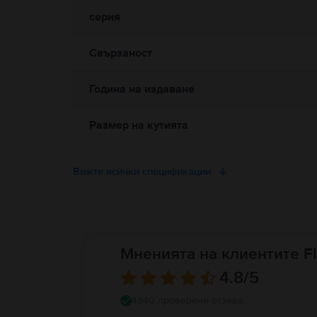
ако стане неприятно горещ. Консултирайте се с Вашия лека
серия
между Вашето медицинско устройство и Apple Watch, опреде
професионална медицинска консултация. Пълни подробност
Свързаност
Година на издаване
Размер на кутията
Вижте всички спецификации
Мненията на клиентите Fl
4.8
/5
4940 проверени отзива