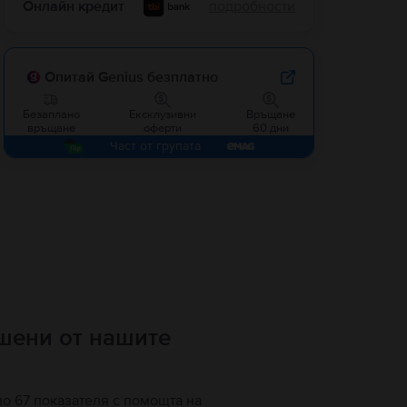
Онлайн кредит
подробности
Опитай Genius безплатно
Безаплано
Ексклузивни
Връщане
връщане
оферти
60 дни
Част от групата
ршени от нашите
по 67 показателя с помощта на