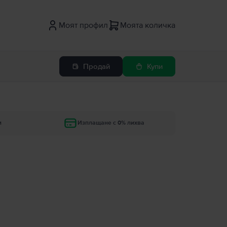
Моят профил
Моята количка
Продай
Купи
и
Изплащане с 0% лихва