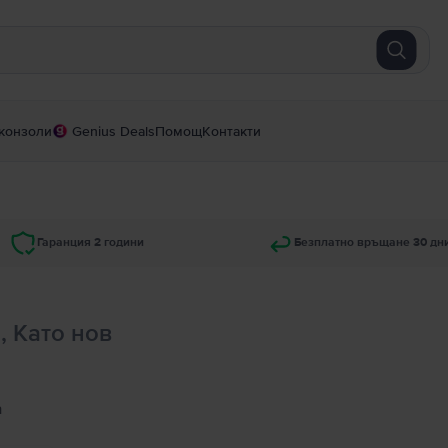
конзоли
Genius Deals
Помощ
Контакти
Гаранция 2 години
Безплатно връщане 30 дн
B, Като нов
а