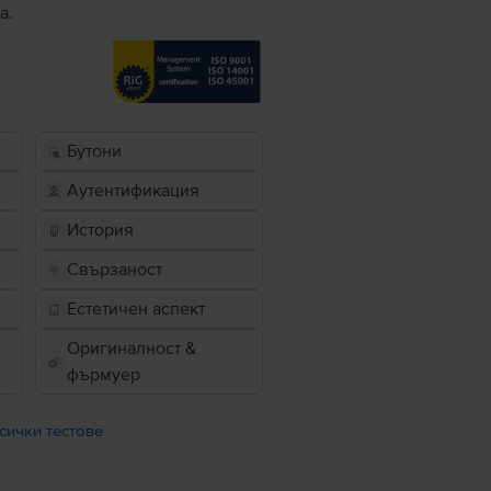
а.
Бутони
Аутентификация
История
Свързаност
Естетичен аспект
Оригиналност &
фърмуер
сички тестове