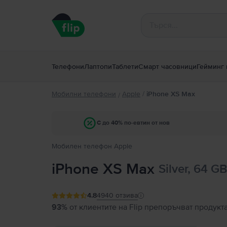
Телефони
Лаптопи
Таблети
Смарт часовници
Гейминг 
Мобилни телефони
Apple
/
iPhone XS Max
/
С до 40% по-евтин от нов
Мобилен телефон Apple
iPhone XS Max
Silver, 64 G
4.8
4940
отзива
93%
от клиентите на Flip препоръчват продукт