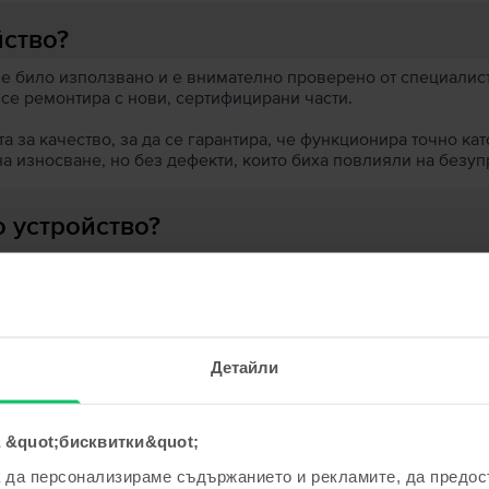
йство?
 е било използвано и е внимателно проверено от специалисти
 се ремонтира с нови, сертифицирани части.
 за качество, за да се гарантира, че функционира точно кат
на износване, но без дефекти, които биха повлияли на безу
 устройство?
ята?
Детайли
 &quot;бисквитки&quot;
ходни продукти с твоето търсе
а да персонализираме съдържанието и рекламите, да предо