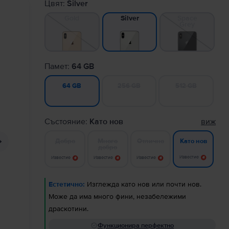
Цвят:
Silver
Gold
Space
Silver
Grey
Памет:
64 GB
256 GB
512 GB
64 GB
Състояние:
Като нов
виж
Добро
Много
Отлично
Като нов
добро
Известие
Известие
Известие
Известие
Естетично:
Изглежда като нов или почти нов.
Може да има много фини, незабележими
драскотини.
Функционира перфектно