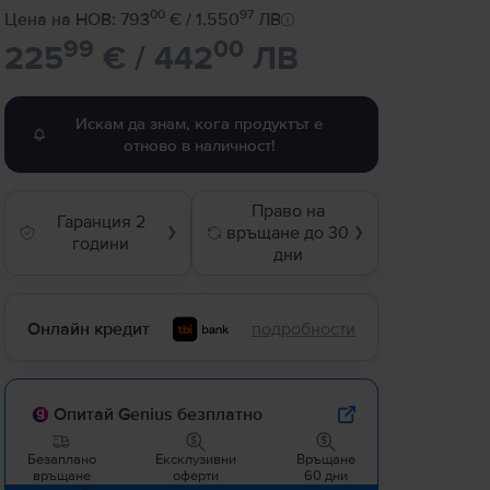
00
97
Цена на НОВ: 793
€ / 1.550
ЛВ
99
00
225
€ / 442
ЛВ
Искам да знам, кога продуктът е
отново в наличност!
Право на
Гаранция 2
връщане до 30
❯
❯
години
дни
Онлайн кредит
подробности
Опитай Genius безплатно
Безаплано
Ексклузивни
Връщане
връщане
оферти
60 дни