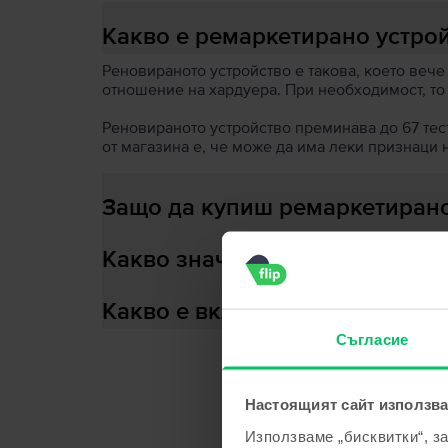
Какво е ремаркетирано устро
Реновираното устройство е такова, което вече
отношение на хардуера. При необходимост, то
Реновираното устройство преминава до 67 теста
от магазина е, че може да има леки признаци 
Защо да купиш ремаркетирано
Какво значи здраве на батери
Какво е включено в кутията?
Съгласие
Настоящият сайт използва
С
Използваме „бисквитки“, з