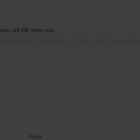
ver, 64 GB, Като нов
X държи рекорда в портфолиото на Apple за най-големия екр
в екран в същия формат като iPhone XS. Технологията за л
-лесно, дори когато правите промяна на външния си вид. То
e!
Информация за производителя
 свързани с продукта.
Apple
тено от метал, стъкло и пластмаса, и съдържа чувствителни електронни компо