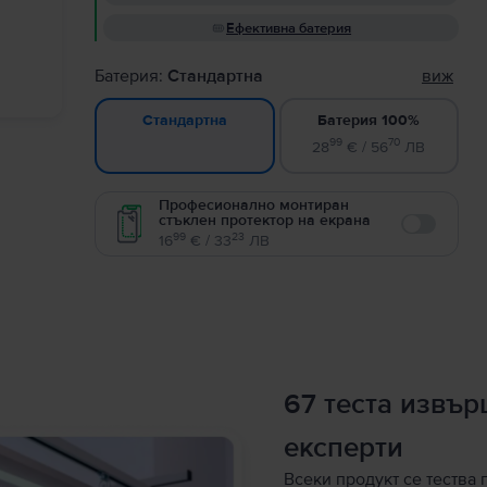
Ефективна батерия
Батерия:
Стандартна
виж
Батерия 100%
Стандартна
99
70
28
€ / 56
ЛВ
Професионално монтиран
стъклен протектор на екрана
Enable
99
23
16
€ / 33
ЛВ
67 теста извъ
експерти
Всеки продукт се тества 