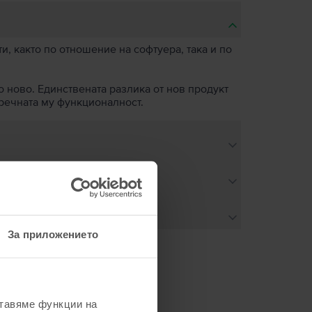
, както по отношение на софтуера, така и по
о ново. Единствената разлика от нов продукт
пречната му функционалност.
За приложението
не
ставяме функции на