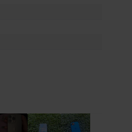
ва може да причини наранявания. Ако се притеснявате от
може да Ви разсее и да доведе до опасни ситуации
. Спазвайте правилата, които забраняват или ограничават
а влага може да причини пожари, токови удари,
/ios