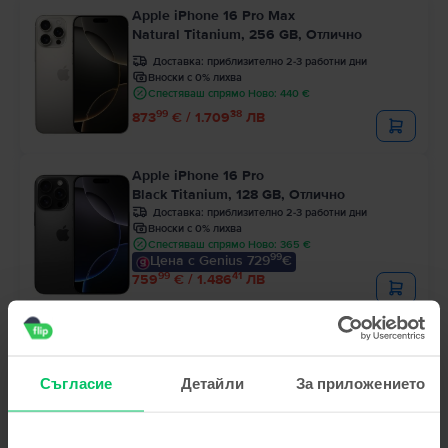
Apple iPhone 16 Pro Max
Natural Titanium, 256 GB, Отлично
Доставка:
приблизително 2-3 работни дни
Вноски с 0% лихва
Спестяваш спрямо Ново: 440 €
99
38
873
€ / 1.709
ЛВ
Apple iPhone 16 Pro
Black Titanium, 128 GB, Отлично
Доставка:
приблизително 2-3 работни дни
Вноски с 0% лихва
Спестяваш спрямо Ново: 365 €
99
Цена с Genius 729
€
99
41
759
€ / 1.486
ЛВ
- 10 €
Apple iPhone 15 Pro Max
Natural Titanium, 256 GB, Като нов
Доставка:
приблизително 2-3 работни дни
Съгласие
Детайли
За приложението
Вноски с 0% лихва
Спестяваш спрямо Ново: 430 €
99
Цена с Genius 669
€
99
699
€
99
50