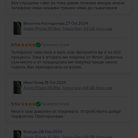
без слушалки само за това давам толкова звезди иначе
телефона няма никакви грешки няма да съжалявате
Веселина Костадинова
,
27 Oct 2024
Apple iPhone XS Max, Space Grey, 64 GB, Като нов
5
/5
Проверен отзив
Телефонът наистина е като нов. Батерията му е на 100
процента. Това е втората ми покупка от Флип. Доволна
съм много и от предишната ми покупка преди около
година. Бих препоръчала на всеки.
Иван Гелев
,
19 Oct 2024
Apple iPhone XS Max, Space Grey, 64 GB, Като нов
5
/5
Проверен отзив
Много съм доволен от покупката. Устройството дойде
перфектно. Препоръчвам.
Kristiyan
,
08 Feb 2024
Apple iPhone XS Max, Space Grey, 64 GB, Като нов