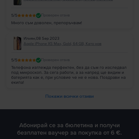
5
/5
Проверен отзив
Много съм доволен, препоръчвам!
Илиян
,
08 Sep 2023
Apple iPhone XS Max, Gold, 64 GB, Като нов
5
/5
Проверен отзив
Телефона изглежда перфектен, без да съм го изследвал
под микроскоп. За сега работи, а за напред ще видим и
батерията как е, при условие че не е нова. Поздрави на
екипа!
Покажи всички отзиви
Абонирай се за бюлетина и получи
безплатен ваучер за покупка от 6 €.