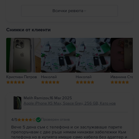
и адаптери както и зареждането в присъствието на влага може да
причини пожари, токови удари, наранявания или повреда на iPhone
Всички ревюта
или друга собственост. Пълни подробности на:
https://support.apple.com/ro-ro/guide/iphone/iph301fc905/ios
5
4
Снимки от клиенти
3
2
1
Кристиан Петров
Николай
Николай
Иванина Станк
Melih Ramizov
,
16 Mar 2025
Apple iPhone XS Max, Space Grey, 256 GB, Като нов
4
/5
Проверен отзив
Вече 5 дена съм с телефона и си заслужаваше парите
препоръчвам с две ръце нямам никакви забележки Към
телефона но в кутията имаше само кабела без адаптер и