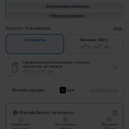
Функционира перфектно
Ефективна батерия
Батерия:
Стандартна
виж
Батерия 100%
Стандартна
99
70
28
€ / 56
ЛВ
Професионално монтиран стъклен
протектор на екрана
Enable
99
23
16
€ / 33
ЛВ
Онлайн кредит
подробности
Опитай Genius безплатно
Безаплано
Ексклузивни
Връщане
връщане
оферти
60 дни