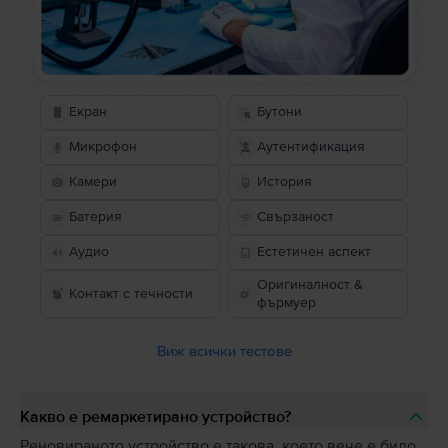
Екран
Бутони
Микрофон
Аутентификация
Камери
История
Батерия
Свързаност
Аудио
Естетичен аспект
Оригиналност &
Контакт с течности
фърмуер
Виж всички тестове
Какво е ремаркетирано устройство?
Реновираното устройство е такова, което вече е било