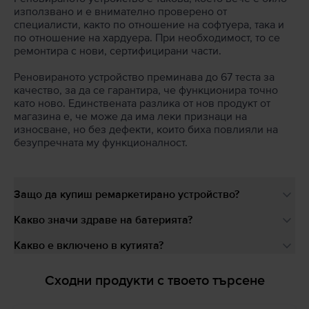
използвано и е внимателно проверено от
специалисти, както по отношение на софтуера, така и
по отношение на хардуера. При необходимост, то се
ремонтира с нови, сертифицирани части.
Реновираното устройство преминава до 67 теста за
качество, за да се гарантира, че функционира точно
като ново. Единствената разлика от нов продукт от
магазина е, че може да има леки признаци на
износване, но без дефекти, които биха повлияли на
безупречната му функционалност.
Защо да купиш ремаркетирано устройство?
Какво значи здраве на батерията?
Какво е включено в кутията?
Сходни продукти с твоето търсене