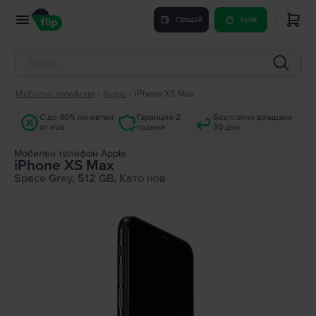
Продай
Купи
Мобилни телефони
/
Apple
/
iPhone XS Max
С до 40% по-евтин
Гаранция 2
Безплатно връщане
от нов
години
30 дни
Мобилен телефон Apple
iPhone XS Max
Space Grey, 512 GB, Като нов