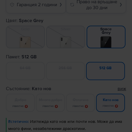
Право на връщане
Гаранция 2 години
❯
❯
до 30 дни
Цвят:
Space Grey
Gold
Silver
Space
Grey
Памет:
512 GB
64 GB
256 GB
512 GB
Състояние:
Като нов
виж
Добро
Много добро
Отлично
Като нов
Известие
Известие
Известие
Известие
Естетично:
Изглежда като нов или почти нов. Може да има
много фини, незабележими драскотини.