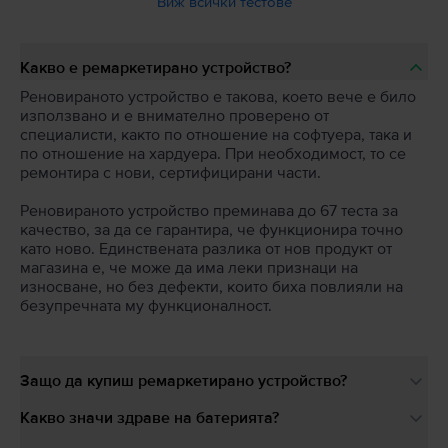
Виж всички тестове
Какво е ремаркетирано устройство?
Реновираното устройство е такова, което вече е било
използвано и е внимателно проверено от
специалисти, както по отношение на софтуера, така и
по отношение на хардуера. При необходимост, то се
ремонтира с нови, сертифицирани части.
Реновираното устройство преминава до 67 теста за
качество, за да се гарантира, че функционира точно
като ново. Единствената разлика от нов продукт от
магазина е, че може да има леки признаци на
износване, но без дефекти, които биха повлияли на
безупречната му функционалност.
Защо да купиш ремаркетирано устройство?
Какво значи здраве на батерията?