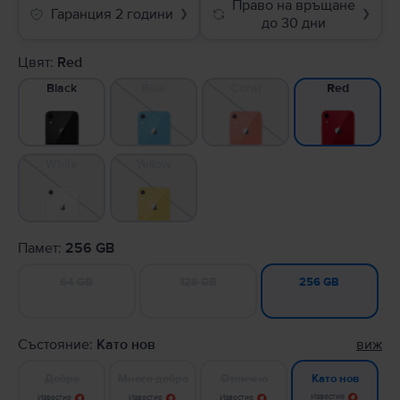
Право на връщане
Гаранция 2 години
❯
❯
до 30 дни
Цвят:
Red
Black
Blue
Coral
Red
White
Yellow
Памет:
256 GB
64 GB
128 GB
256 GB
Състояние:
Като нов
виж
Добро
Много добро
Отлично
Като нов
Известие
Известие
Известие
Известие