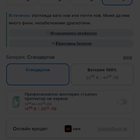
Естетично:
Изглежда като нов или почти нов. Може да има
много фини, незабележими драскотини.
Функционира перфектно
Ефективна батерия
Батерия:
Стандартна
виж
Батерия 100%
Стандартна
99
96
22
€ / 44
ЛВ
Професионално монтиран стъклен
протектор на екрана
99
23
16
€ / 33
ЛВ
Enable
99
32
14
€ / 29
ЛВ
Онлайн кредит
подробности