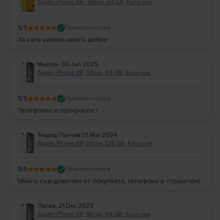
Apple iPhone XR, Yellow, 64 GB, Като нов
лансиране, може да не те мотивират достатъчно, когато става въпрос за
едно голямо предимство, което имат, а именно цената, избирайки да
закупиш
iPhone XR
.
5
/5
Проверен отзив
Стандартът на камерата на
iPhone XR
е достатъчно добър за
За сега работи много добре
непретенциозен потребител в това отношение.
Ако искаш да научиш как
iPhone XR
заснема видео кадри е добре да
знаеш, че телефонът предоставя
4K при 24 fps
, което води до
Мартин
,
05 Jun 2025
невероятно плавни кадри.
Apple iPhone XR, White, 64 GB, Като нов
Цветовият баланс и контрастът на изображенията, заснети с
iPhone XR
,
независимо дали са снимки или видеоклипове, ще бъдат
задоволителни, а галерията на телефона ти ще бъде пълна с добре
5
/5
Проверен отзив
дефинирани кадри.
Твлефонът е прекрасен !
iPhone XR –екран.
Екранът на
iPhone XR
, който е с
размери 6,1 инча
, както споменахме по-
горе, е
Liquid Retina IPS LCD
. Дисплеят на този телефон е с резолюция
Теодор Пенчев
,
01 Mar 2024
828 x 1792 пиксела
. Размерът и яснотата на екрана на модела от Apple
Apple iPhone XR, White, 128 GB, Като нов
са достатъчни за не особено взискателен потребител.
iPhone XR –батерия.
Със своите
2942 mAh
, батерията на
iPhone XR
е достатъчно голяма, за
5
/5
Проверен отзив
да те държи далеч от зарядното устройство при средно използване на
Много съм доволен от покупката, телефона е страхотен!
телефона през деня. Вероятно би било важно да знаеш, че този модел
на Apple поддържа и
бързо зареждане (fast charging) при 15W, но има
и възможност за безжично такова.
Лалев
,
21 Dec 2023
iPhone XR –памет.
Apple iPhone XR, White, 64 GB, Като нов
IPhone XR
има
три варианта
на вътрешна памет, от които може да