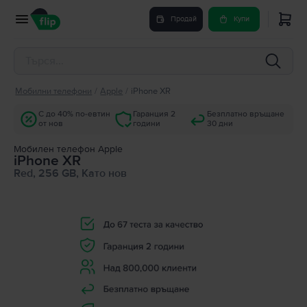
Продай
Купи
Мобилни телефони
/
Apple
/
iPhone XR
С до 40% по-евтин
Гаранция 2
Безплатно връщане
от нов
години
30 дни
Мобилен телефон Apple
iPhone XR
Red, 256 GB, Като нов