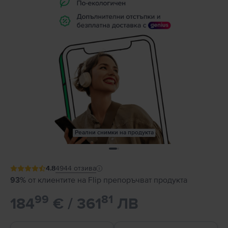
Реални снимки на продукта
4.8
4944
отзива
93%
от клиентите на Flip препоръчват продукта
99
81
184
€ / 361
ЛВ