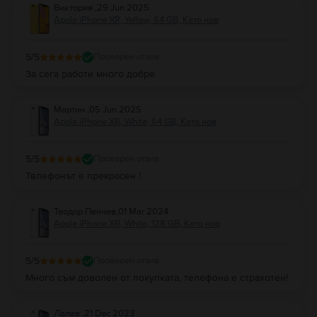
Виктория
,
29 Jun 2025
изображенията, заснети от телефоните с по-скорошна дата на
Apple iPhone XR, Yellow, 64 GB, Като нов
лансиране, може да не те мотивират достатъчно, когато става въпрос за
едно голямо предимство, което имат, а именно цената, избирайки да
закупиш
iPhone XR
.
5
/5
Проверен отзив
Стандартът на камерата на
iPhone XR
е достатъчно добър за
За сега работи много добре
непретенциозен потребител в това отношение.
Ако искаш да научиш как
iPhone XR
заснема видео кадри е добре да
знаеш, че телефонът предоставя
4K при 24 fps
, което води до
Мартин
,
05 Jun 2025
невероятно плавни кадри.
Apple iPhone XR, White, 64 GB, Като нов
Цветовият баланс и контрастът на изображенията, заснети с
iPhone XR
,
независимо дали са снимки или видеоклипове, ще бъдат
задоволителни, а галерията на телефона ти ще бъде пълна с добре
5
/5
Проверен отзив
дефинирани кадри.
Твлефонът е прекрасен !
iPhone XR –екран.
Екранът на
iPhone XR
, който е с
размери 6,1 инча
, както споменахме по-
горе, е
Liquid Retina IPS LCD
. Дисплеят на този телефон е с резолюция
Теодор Пенчев
,
01 Mar 2024
828 x 1792 пиксела
. Размерът и яснотата на екрана на модела от Apple
Apple iPhone XR, White, 128 GB, Като нов
са достатъчни за не особено взискателен потребител.
iPhone XR –батерия.
Със своите
2942 mAh
, батерията на
iPhone XR
е достатъчно голяма, за
5
/5
Проверен отзив
да те държи далеч от зарядното устройство при средно използване на
Много съм доволен от покупката, телефона е страхотен!
телефона през деня. Вероятно би било важно да знаеш, че този модел
на Apple поддържа и
бързо зареждане (fast charging) при 15W, но има
и възможност за безжично такова.
Лалев
,
21 Dec 2023