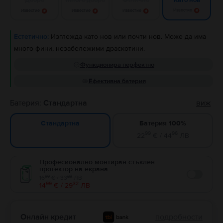
Като нов
Известие
Известие
Известие
Известие
Естетично:
Изглежда като нов или почти нов. Може да има
много фини, незабележими драскотини.
Функционира перфектно
Ефективна батерия
Батерия:
Стандартна
виж
Батерия 100%
Стандартна
99
96
22
€ / 44
ЛВ
Професионално монтиран стъклен
протектор на екрана
99
23
16
€ / 33
ЛВ
Enable
99
32
14
€ / 29
ЛВ
Онлайн кредит
подробности