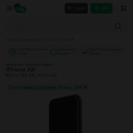
Продай
Купи
Мобилни телефони
/
Apple
/
iPhone XR
С до 40% по-евтин
Гаранция 2
Безплатно връщане
от нов
години
30 дни
Мобилен телефон Apple
iPhone XR
Black, 128 GB, Като нов
Спестяваш спрямо Ново: 214 €