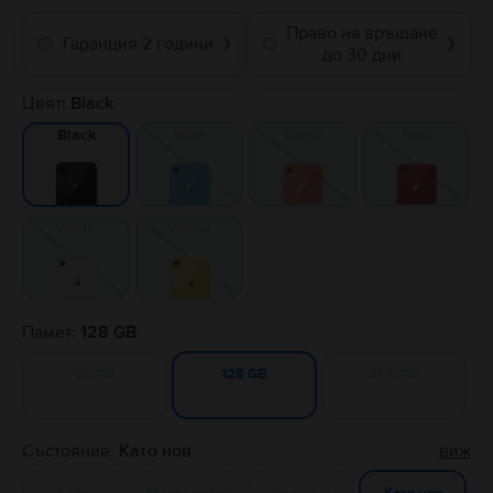
Право на връщане
Гаранция 2 години
❯
❯
до 30 дни
Цвят:
Black
Blue
Coral
Red
Black
White
Yellow
Памет:
128 GB
64 GB
256 GB
128 GB
Състояние:
Като нов
виж
Добро
Много добро
Отлично