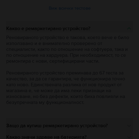
Виж всички тестове
Какво е ремаркетирано устройство?
Реновираното устройство е такова, което вече е било
използвано и е внимателно проверено от
специалисти, както по отношение на софтуера, така и
по отношение на хардуера. При необходимост, то се
ремонтира с нови, сертифицирани части.
Реновираното устройство преминава до 67 теста за
качество, за да се гарантира, че функционира точно
като ново. Единствената разлика от нов продукт от
магазина е, че може да има леки признаци на
износване, но без дефекти, които биха повлияли на
безупречната му функционалност.
Защо да купиш ремаркетирано устройство?
Какво значи здраве на батерията?