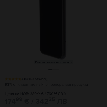
Реални снимки на продукта
4.8
4940
отзива
93%
от клиентите на Flip препоръчват продукта
00
82
Цена на НОВ: 389
€ / 760
ЛВ
99
25
174
€ / 342
ЛВ