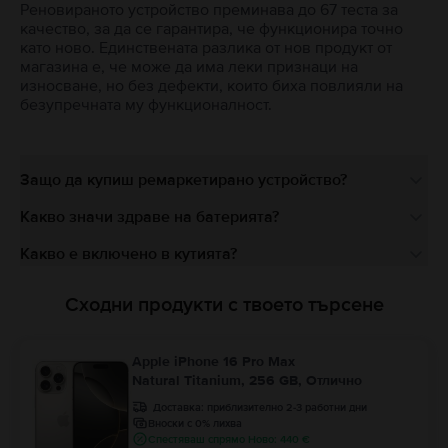
Реновираното устройство преминава до 67 теста за
качество, за да се гарантира, че функционира точно
като ново. Единствената разлика от нов продукт от
магазина е, че може да има леки признаци на
износване, но без дефекти, които биха повлияли на
безупречната му функционалност.
Защо да купиш ремаркетирано устройство?
Какво значи здраве на батерията?
Какво е включено в кутията?
Сходни продукти с твоето търсене
Apple iPhone 16 Pro Max
Natural Titanium, 256 GB, Отлично
Доставка:
приблизително 2-3 работни дни
Вноски с 0% лихва
Спестяваш спрямо Ново: 440 €