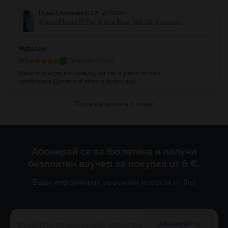
Нина Стоянова
,
03 Aug 2026
Apple iPhone 13 Pro, Sierra Blue, 128 GB, Като нов
Чудесен
5
/5
Проверен отзив
Много добре изглежда, за сега работи без
проблеми.Детето е много доволно.
Покажи всички отзиви
Абонирай се за бюлетина и получи
безплатен ваучер за покупка от 6 €.
Бъди информиран за всички новости от flip!
Абонирай се