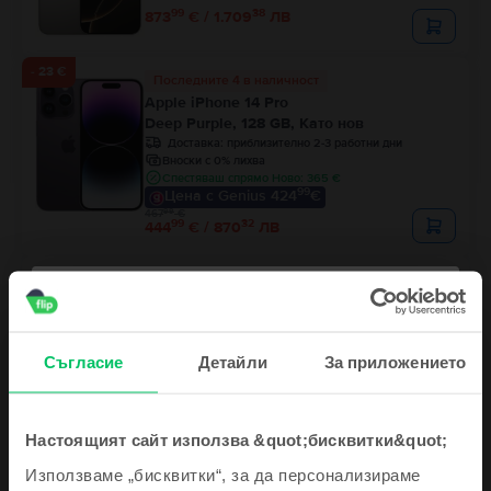
99
38
873
€ / 1.709
ЛВ
- 23 €
Последните 4 в наличност
Apple iPhone 14 Pro
Deep Purple, 128 GB, Като нов
Доставка:
приблизително 2-3 работни дни
Вноски с 0% лихва
Спестяваш спрямо Ново: 365 €
99
Цена с Genius 424
€
99
467
€
99
32
444
€ / 870
ЛВ
Apple iPhone 16 Pro
Black Titanium, 128 GB, Отлично
Доставка:
приблизително 2-3 работни дни
Вноски с 0% лихва
Спестяваш спрямо Ново: 365 €
Съгласие
Детайли
За приложението
99
Цена с Genius 729
€
99
41
759
€ / 1.486
ЛВ
Настоящият сайт използва &quot;бисквитки&quot;
Използваме „бисквитки“, за да персонализираме