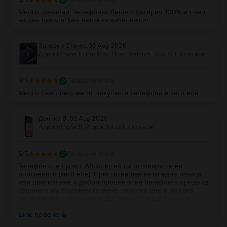
Много доволни! Телефонът беше с батерия 100% и само
на два цикала! Без никакви забележки!
Здравко Станев
,
03 Aug 2026
Apple iPhone 15 Pro Max, Blue Titanium, 256 GB, Като нов
5
/5
Проверен отзив
Много съм доволен от покупката телефона е като нов
Доника В.
,
03 Aug 2026
Apple iPhone 11, Purple, 64 GB, Като нов
5
/5
Проверен отзив
Телефонът е супер. Абсолютно си отговаряше на
описанието (като нов). Пристигна без нито една точица
или драскотина, с добри проценти на батерията предвид
годините му. Ползвам го вече няколко дни и за сега
няма никакви забележки. Доставката беше бърза,а
устройството беше много добре опаковано в кутия с
Виж повече
кабелче.