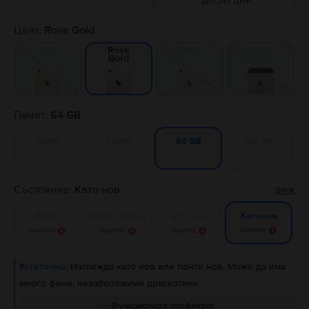
до 30 дни
Цвят:
Rose Gold
Gold
Silver
Space
Rose
Grey
Gold
Памет:
64 GB
16 GB
32 GB
128 GB
64 GB
Състояние:
Като нов
виж
Добро
Много добро
Отлично
Като нов
Известие
Известие
Известие
Известие
Естетично:
Изглежда като нов или почти нов. Може да има
много фини, незабележими драскотини.
Функционира перфектно