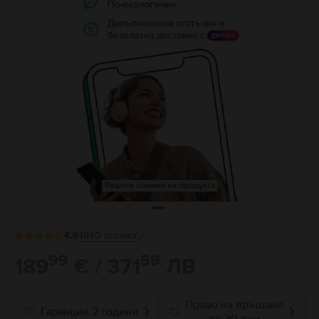
Реални снимки на продукта
4.8
4940
отзива
99
59
189
€ / 371
ЛВ
Право на връщане
Гаранция 2 години
❯
❯