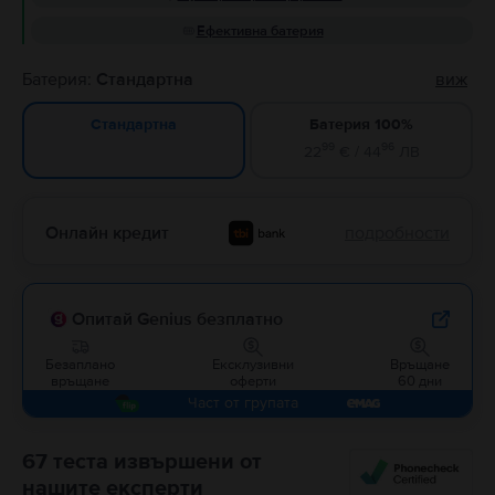
Ефективна батерия
Батерия:
Стандартна
виж
Батерия 100%
Стандартна
99
96
22
€ / 44
ЛВ
Онлайн кредит
подробности
Опитай Genius безплатно
Безаплано
Ексклузивни
Връщане
връщане
оферти
60 дни
Част от групата
67 теста извършени от
нашите експерти