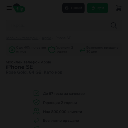
Продай
Купи
Мобилни телефони
/
Apple
/
iPhone SE
С до 40% по-евтин
Гаранция 2
Безплатно връщане
от нов
години
30 дни
Мобилен телефон Apple
iPhone SE
Rose Gold, 64 GB, Като нов