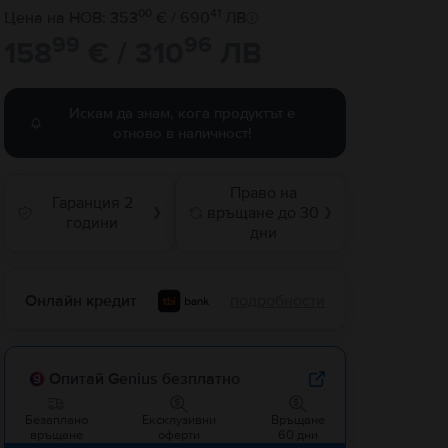
00
41
Цена на НОВ: 353
€ / 690
ЛВ
99
96
158
€ / 310
ЛВ
Искам да знам, кога продуктът е
отново в наличност!
Право на
Гаранция 2
връщане до 30
❯
❯
години
дни
Онлайн кредит
подробности
Опитай Genius безплатно
Безаплано
Ексклузивни
Връщане
връщане
оферти
60 дни