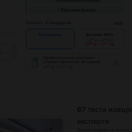
Функционира перфектно
Ефективна батерия
Батерия:
Стандартна
виж
Батерия 100%
Стандартна
99
96
22
€ / 44
ЛВ
99
14
18
€ / 37
ЛВ
Професионално монтиран
стъклен протектор на екрана
Enable
99
23
16
€ / 33
ЛВ
67 теста извъ
експерти
Всеки продукт се тества 