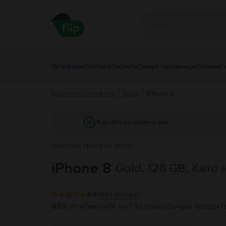
Телефони
Лаптопи
Таблети
Смарт часовници
Гейминг 
Мобилни телефони
Apple
/
iPhone 8
/
С до 40% по-евтин от нов
Мобилен телефон Apple
iPhone 8
Gold, 128 GB, Като 
4.8
4944
отзива
95%
от клиентите на Flip препоръчват продукт