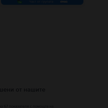
Част от групата
ршени от нашите
по 67 показателя с помощта на