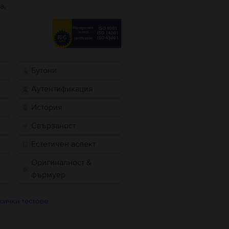
а.
Бутони
Аутентификация
История
Свързаност
Естетичен аспект
Оригиналност &
фърмуер
сички тестове