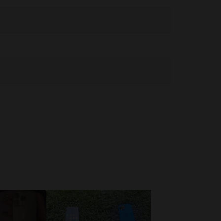
ва може да причини наранявания. Ако се притеснявате от
може да Ви разсее и да доведе до опасни ситуации
. Спазвайте правилата, които забраняват или ограничават
а влага може да причини пожари, токови удари,
/ios
роизводител са достатъчни, за да привлекат
оето устройство. Всички знаем, че усещането,
огато използваш нов телефон. С калъф може
, че вече ти е „скучен”.
ебрист), i
Phone 8 Space Gray
(тъмносив),
на телефона. Обективът ще ти осигури
то например имат моделите
iPhone 11
,
12
или
13
,
ожно най-добре дефинирани.
те от топ серията на
Apple
са се доказали