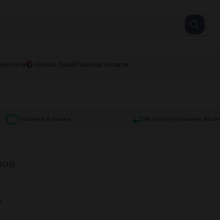
конзоли
Genius Deals
Помощ
Контакти
Гаранция 2 години
Безплатно връщане 30 дн
нов
а