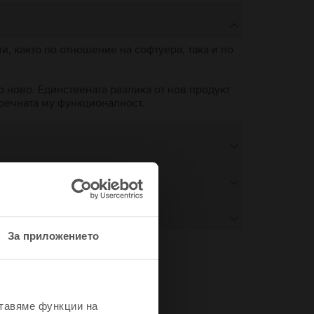
, както по отношение на софтуера, така и по
о ново. Единствената разлика от нов продукт
пречната му функционалност.
За приложението
не
ставяме функции на