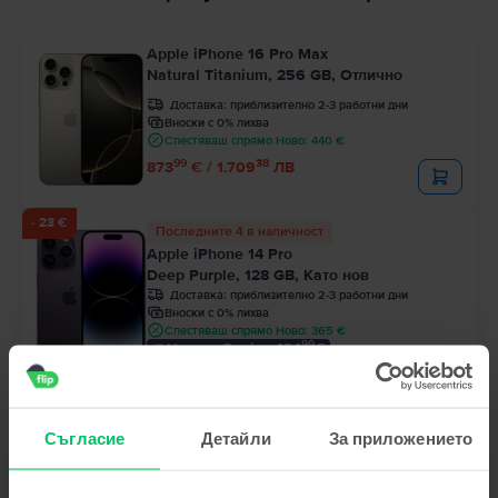
Apple iPhone 16 Pro Max
Natural Titanium, 256 GB, Отлично
Доставка:
приблизително 2-3 работни дни
Вноски с 0% лихва
Спестяваш спрямо Ново: 440 €
99
38
873
€ / 1.709
ЛВ
- 23 €
Последните 4 в наличност
Apple iPhone 14 Pro
Deep Purple, 128 GB, Като нов
Доставка:
приблизително 2-3 работни дни
Вноски с 0% лихва
Спестяваш спрямо Ново: 365 €
99
Цена с Genius 424
€
99
467
€
99
32
444
€ / 870
ЛВ
Apple iPhone 16 Pro
Съгласие
Детайли
За приложението
Black Titanium, 128 GB, Отлично
Доставка:
приблизително 2-3 работни дни
Вноски с 0% лихва