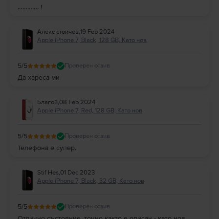
…………. !
Ако искаш да разбереш повече за това как снима
iPhone 7
, добре е да
знаеш, че телефонът може да заснема видео изображения в
4K при 30
fps
, което води до достатъчно гладки кадри.
Алекс стоичев
,
19 Feb 2024
Цветовият баланс и контрастът на изображенията, заснети с
iPhone 7,
Apple iPhone 7, Black, 128 GB, Като нов
независимо дали са снимки или видеоклипове, ще бъдат
задоволителни, а галерията на телефона ти ще бъде пълна с добре
дефинирани снимки.
5
/5
Проверен отзив
iPhone 7
–дисплей.
Да хареса ми
Екранът на
iPhone 7
, който е с размери
4,7 инча
,както вече споменахме
по-горе, е
Retina IPS LCD
. Дисплеят на този телефон е с резолюция
750
x 1334 пиксела
. Размерът и яснотата на екрана на този модел от
Apple
Благой
,
08 Feb 2024
са достатъчни за неособено взискателен потребител. Малкият размер
Apple iPhone 7, Red, 128 GB, Като нов
на телефона може да бъде предимство за теб, ако предпочиташ
устройства, които лесно може да използваш с една ръка.
iPhone 7 –батерия.
5
/5
Проверен отзив
Със своите
1960 mAh
батерията на
iPhone 7
е достатъчно голяма, за да
Телефона е супер.
те държи далеч от зарядното устройство при слабо до умерено
използване на телефона през деня.
iPhone 7 –памет.
Stif Hes
,
01 Dec 2023
iPhone 7
предлага
три варианта
на вътрешна памет, от които може да
Apple iPhone 7, Black, 32 GB, Като нов
избереш този, който е най-подходящ за твоите нужди. Наличните
алтернативи в случая за този телефон от
Apple
са
32GB с 2GB RAM
,
128GB с 2GB RAM
или
256GB с 2GB RAM
.
5
/5
Проверен отзив
Ако обаче си фен на американската марка, сигурно вече знаеш, че
Отлично състояние, точно както е описан - като нов.