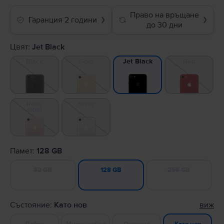
Право на връщане
Гаранция 2 години
❯
❯
до 30 дни
Цвят:
Jet Black
Black
Gold
Red
Jet Black
Rose
Silver
Gold
Памет:
128 GB
32 GB
256 GB
128 GB
Състояние:
Като нов
виж
Добро
Много добро
Отлично