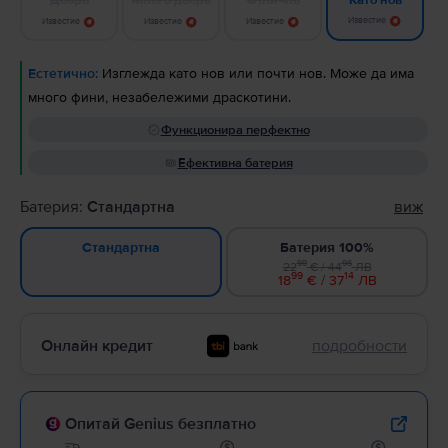
Като нов
Известие
Известие
Известие
Известие
Естетично:
Изглежда като нов или почти нов. Може да има
много фини, незабележими драскотини.
Функционира перфектно
Ефективна батерия
Батерия:
Стандартна
виж
Батерия 100%
Стандартна
99
96
22
€ / 44
ЛВ
99
14
18
€ / 37
ЛВ
Онлайн кредит
подробности
Опитай Genius безплатно