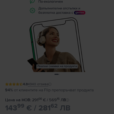
Реални снимки на продукта
4.8
4940
отзива
94%
от клиентите на Flip препоръчват продукта
00
15
Цена на НОВ: 291
€ / 569
ЛВ
99
62
143
€ / 281
ЛВ