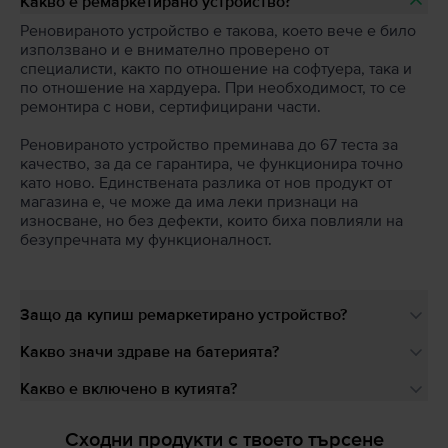
Какво е ремаркетирано устройство?
Реновираното устройство е такова, което вече е било
използвано и е внимателно проверено от
специалисти, както по отношение на софтуера, така и
по отношение на хардуера. При необходимост, то се
ремонтира с нови, сертифицирани части.
Реновираното устройство преминава до 67 теста за
качество, за да се гарантира, че функционира точно
като ново. Единствената разлика от нов продукт от
магазина е, че може да има леки признаци на
износване, но без дефекти, които биха повлияли на
безупречната му функционалност.
Защо да купиш ремаркетирано устройство?
Какво значи здраве на батерията?
Какво е включено в кутията?
Сходни продукти с твоето търсене