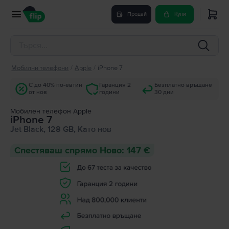
Продай
Купи
Мобилни телефони
/
Apple
/
iPhone 7
С до 40% по-евтин
Гаранция 2
Безплатно връщане
от нов
години
30 дни
Мобилен телефон Apple
iPhone 7
Jet Black, 128 GB, Като нов
Спестяваш спрямо Ново: 147 €