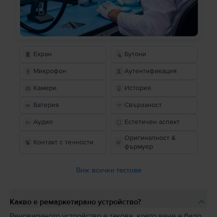
Екран
Бутони
Микрофон
Аутентификация
Камери
История
Батерия
Свързаност
Аудио
Естетичен аспект
Оригиналност &
Контакт с течности
фърмуер
Виж всички тестове
Какво е ремаркетирано устройство?
Реновираното устройство е такова, което вече е било