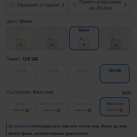
Право на връщане
Гаранция 2 години
❯
❯
до 30 дни
Цвят:
Silver
Gold
Rose
Space
Silver
Gold
Grey
Памет:
128 GB
16 GB
32 GB
64 GB
128 GB
Състояние:
Като нов
виж
Добро
Много добро
Отлично
Като нов
Известие
Известие
Известие
Известие
Естетично:
Изглежда като нов или почти нов. Може да има
много фини, незабележими драскотини.