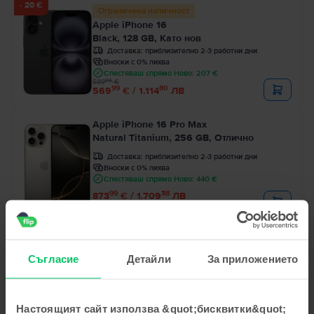
- 20 €
Ограничена наличност
Apple iPhone 16
Black, 128 GB, Като нов
Доставка:
приблизително 2-3 работни дни
Вноски с 0% лихва
Спестяваш спрямо Ново: 207 €
99
589
€
99
80
569
€ / 1.114
ЛВ
Apple iPhone 16 Pro Max
Natural Titanium, 256 GB, Отлично
Доставка:
приблизително 2-3 работни дни
Вноски с 0% лихва
Спестяваш спрямо Ново: 440 €
99
38
873
€ / 1.709
ЛВ
Apple iPhone 16 Pro
Black Titanium, 128 GB, Отлично
Съгласие
Детайли
За приложението
Доставка:
приблизително 2-3 работни дни
Вноски с 0% лихва
Спестяваш спрямо Ново: 365 €
99
Цена с Genius 729
€
Настоящият сайт използва &quot;бисквитки&quot;
99
41
759
€ / 1.486
ЛВ