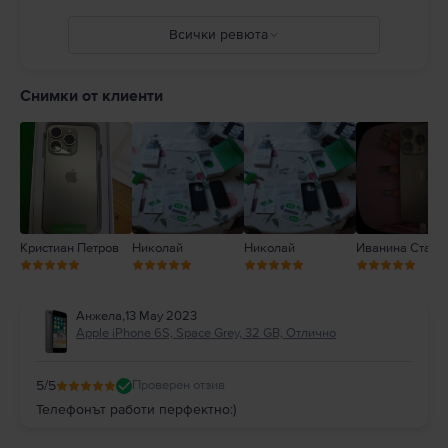
и адаптери както и зареждането в присъствието на влага може да
причини пожари, токови удари, наранявания или повреда на iPhone
Всички ревюта
или друга собственост. Пълни подробности на:
https://support.apple.com/ro-ro/guide/iphone/iph301fc905/ios
5
4
Снимки от клиенти
3
2
1
Кристиан Петров
Николай
Николай
Иванина Станк
Анжела
,
13 May 2023
Apple iPhone 6S, Space Grey, 32 GB, Отлично
5
/5
Проверен отзив
Телефонът работи перфектно:)