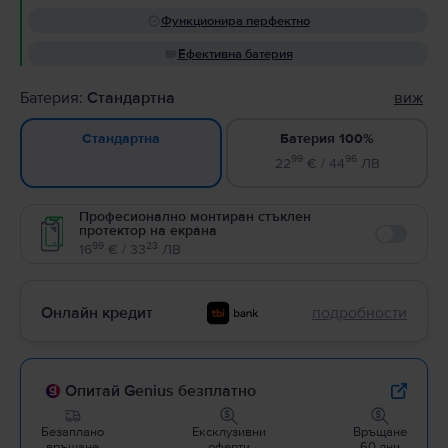
Функционира перфектно
Ефективна батерия
Батерия:
Стандартна
виж
Батерия 100%
Стандартна
99
96
22
€ / 44
ЛВ
Професионално монтиран стъклен
протектор на екрана
Enable
99
23
16
€ / 33
ЛВ
Онлайн кредит
подробности
Опитай Genius безплатно
Безаплано
Ексклузивни
Връщане
връщане
оферти
60 дни