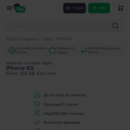
Продай
Купи
Мобилни телефони
/
Apple
/
iPhone 6S
С до 40% по-евтин
Гаранция 2
Безплатно връщане
от нов
години
30 дни
Мобилен телефон Apple
iPhone 6S
Silver, 128 GB, Като нов