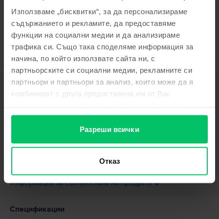
Използваме „бисквитки“, за да персонализираме
съдържанието и рекламите, да предоставяме
функции на социални медии и да анализираме
трафика си. Също така споделяме информация за
начина, по който използвате сайта ни, с
партньорските си социални медии, рекламните си
партньори и партньори за анализ, които може да я
Описание
комбинират с друга предоставена им от Вас
Мобилен телефон Apple iPhone 6S, Silver, 128 GB, Като нов
информация или с такава, която са събрали от
С iPhone 6S винаги имате света под ръка. Новият 3D Touch ви
ползването от Ваша страна на услугите им.
позволява да отключвате нови и по-добри начини за използване на
Разреши всички
телефона си. Освен подобренията на качествата на камерата и 4K
видео, iPhone 6S се захранва от процесор, който ви осигурява до 90%
по-бърза производителност. А с напредналата LTE и Wi-Fi технология
ще видите скорости до два пъти по-бързи от предишното поколение
Отказ
Виж повече
телефон. Страхотно, нали?
Информация за съответствие на продукта
Информация за безопасност на продукта
Спецификации