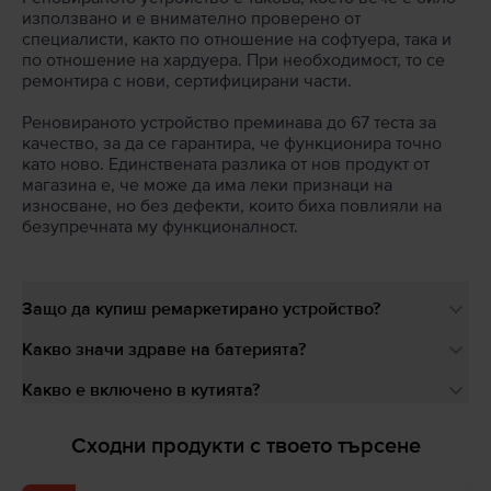
използвано и е внимателно проверено от
специалисти, както по отношение на софтуера, така и
по отношение на хардуера. При необходимост, то се
ремонтира с нови, сертифицирани части.
Реновираното устройство преминава до 67 теста за
качество, за да се гарантира, че функционира точно
като ново. Единствената разлика от нов продукт от
магазина е, че може да има леки признаци на
износване, но без дефекти, които биха повлияли на
безупречната му функционалност.
Защо да купиш ремаркетирано устройство?
Какво значи здраве на батерията?
Какво е включено в кутията?
Сходни продукти с твоето търсене