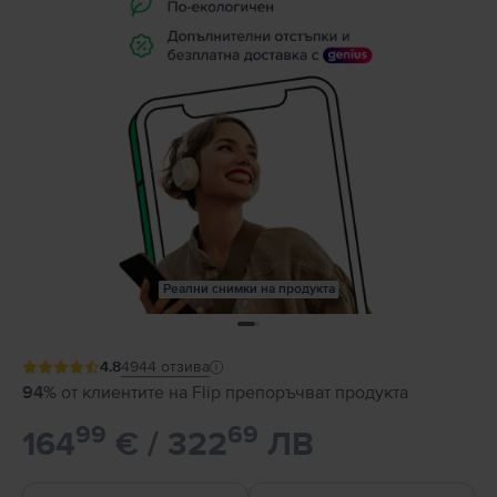
Реални снимки на продукта
4.8
4944
отзива
94%
от клиентите на Flip препоръчват продукта
99
69
164
€ / 322
ЛВ