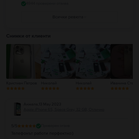
мобилни устройства или слушалки. Използването на повредени кабели
4944 проверени отзива
и адаптери както и зареждането в присъствието на влага може да
причини пожари, токови удари, наранявания или повреда на iPhone
Всички ревюта
или друга собственост. Пълни подробности на:
https://support.apple.com/ro-ro/guide/iphone/iph301fc905/ios
5
4
Снимки от клиенти
3
2
1
Кристиан Петров
Николай
Николай
Иванина Станк
Анжела
,
13 May 2023
Apple iPhone 6S, Space Grey, 32 GB, Отлично
5
/5
Проверен отзив
Телефонът работи перфектно:)