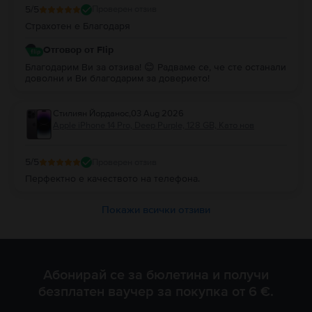
5
/5
Проверен отзив
Страхотен е Благодаря
Отговор от Flip
Благодарим Ви за отзива! 😊 Радваме се, че сте останали
доволни и Ви благодарим за доверието!
Стилиян Йорданос
,
03 Aug 2026
Apple iPhone 14 Pro, Deep Purple, 128 GB, Като нов
5
/5
Проверен отзив
Перфектно е качеството на телефона.
Покажи всички отзиви
Абонирай се за бюлетина и получи
безплатен ваучер за покупка от 6 €.