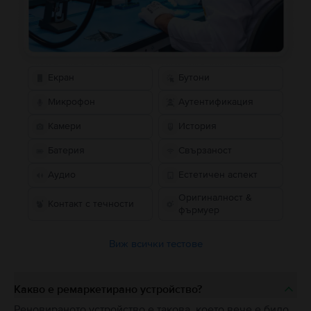
Екран
Бутони
Микрофон
Аутентификация
Камери
История
Батерия
Свързаност
Аудио
Естетичен аспект
Оригиналност &
Контакт с течности
фърмуер
Виж всички тестове
Какво е ремаркетирано устройство?
Реновираното устройство е такова, което вече е било