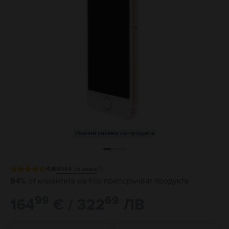
Реални снимки на продукта
4.8
4944
отзива
94%
от клиентите на Flip препоръчват продукта
99
69
164
€ / 322
ЛВ