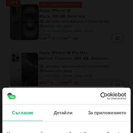
- 20 €
Последен в наличност
Apple iPhone 16
Black, 128 GB, Като нов
Доставка:
приблизително 2-3 работни дни
Вноски с 0% лихва
Спестяваш спрямо Ново: 207 €
99
589
€
99
80
569
€ / 1.114
ЛВ
Apple iPhone 16 Pro Max
Natural Titanium, 256 GB, Отлично
Доставка:
приблизително 2-3 работни дни
Вноски с 0% лихва
Спестяваш спрямо Ново: 440 €
99
38
873
€ / 1.709
ЛВ
- 23 €
Последен в наличност
Apple iPhone 14 Pro
Deep Purple, 128 GB, Като нов
Съгласие
Детайли
За приложението
Доставка:
приблизително 2-3 работни дни
Вноски с 0% лихва
Спестяваш спрямо Ново: 365 €
99
Цена с Genius 424
€