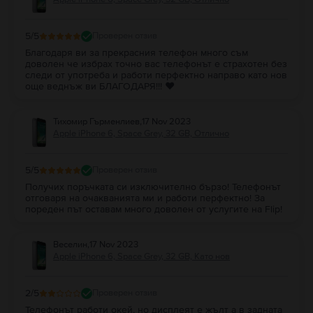
5
/5
Проверен отзив
Благодаря ви за прекрасния телефон много съм
доволен че избрах точно вас телефонът е страхотен без
следи от употреба и работи перфектно направо като нов
още веднъж ви БЛАГОДАРЯ!!! ❤️
Тихомир Гърменлиев
,
17 Nov 2023
Apple iPhone 6, Space Grey, 32 GB, Отлично
5
/5
Проверен отзив
Получих поръчката си изключително бързо! Телефонът
отговаря на очакванията ми и работи перфектно! За
пореден път оставам много доволен от услугите на Flip!
Веселин
,
17 Nov 2023
Apple iPhone 6, Space Grey, 32 GB, Като нов
2
/5
Проверен отзив
Телефонът работи окей, но дисплеят е жълт а в задната