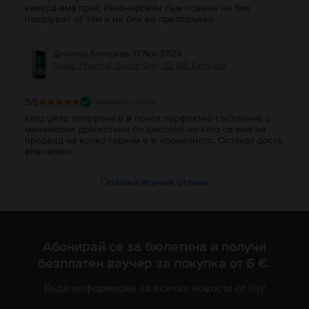
камера има прах. Разочарован съм повече не бих
пазарувал от там и не бих ви препоръчал.
Димитър Бисерков
,
17 Nov 2023
Apple iPhone 6, Space Grey, 32 GB, Като нов
5
/5
Проверен отзив
като цяло телефона е в почти перфектно състояние с
минимални драскотини по дисплея но като се има на
предвид на колко години е е нормалното. Останах доста
впечатлен
Покажи всички отзиви
Абонирай се за бюлетина и получи
безплатен ваучер за покупка от 6 €.
Бъди информиран за всички новости от flip!