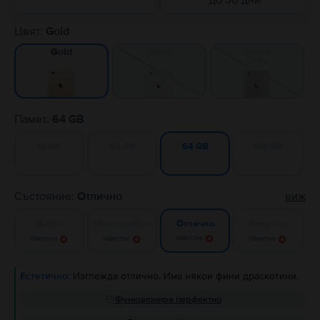
до 30 дни
Цвят:
Gold
Silver
Space
Gold
Grey
Памет:
64 GB
16 GB
32 GB
128 GB
64 GB
Състояние:
Отлично
виж
Добро
Много добро
Като нов
Отлично
Известие
Известие
Известие
Известие
Естетично:
Изглежда отлично. Има някои фини драскотини.
Функционира перфектно