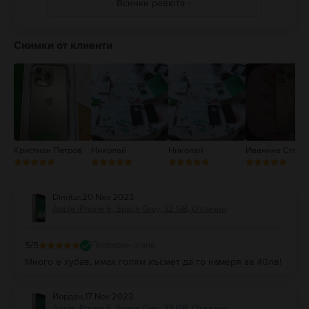
Всички ревюта
или друга собственост. Пълни подробности на:
https://support.apple.com/ro-ro/guide/iphone/iph301fc905/ios
5
4
Снимки от клиенти
3
2
1
Кристиан Петров
Николай
Николай
Иванина Станк
Dimitur
,
20 Nov 2023
Apple iPhone 6, Space Grey, 32 GB, Отлично
5
/5
Проверен отзив
Много е хубав, имах голям късмет да го намеря за 40лв!
Йордан
,
17 Nov 2023
Apple iPhone 6, Space Grey, 32 GB, Отлично