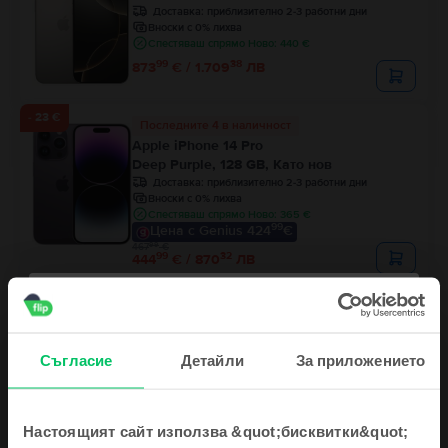
Доставка:
приблизително 2-3 работни дни
Вноски с 0% лихва
Спестяваш спрямо Ново: 440 €
99
38
873
€ / 1.709
ЛВ
- 23 €
Последните 4 в наличност
Apple iPhone 14 Pro
Deep Purple, 128 GB, Като нов
Доставка:
приблизително 2-3 работни дни
Вноски с 0% лихва
Спестяваш спрямо Ново: 365 €
99
Цена с Genius 424
€
99
467
€
99
32
444
€ / 870
ЛВ
Apple iPhone 16 Pro
Black Titanium, 128 GB, Отлично
Доставка:
приблизително 2-3 работни дни
Съгласие
Детайли
За приложението
Вноски с 0% лихва
Спестяваш спрямо Ново: 365 €
99
Цена с Genius 729
€
99
41
759
€ / 1.486
ЛВ
Настоящият сайт използва &quot;бисквитки&quot;