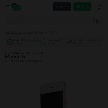
Продай
Купи
Мобилни телефони
/
Apple
/
iPhone 6
С до 40% по-евтин
Гаранция 2
Безплатно връщане
от нов
години
30 дни
Мобилен телефон Apple
iPhone 6
Gold, 64 GB, Отлично