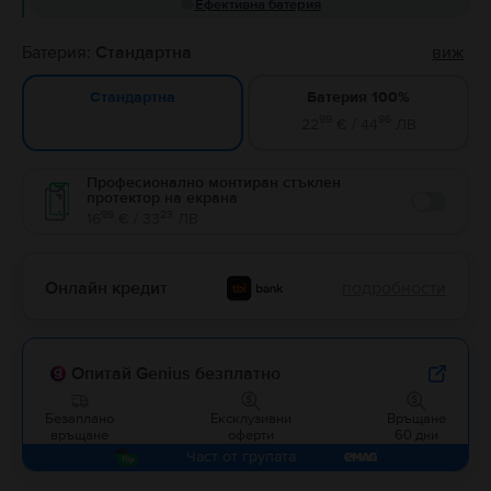
Ефективна батерия
Батерия:
Стандартна
виж
Батерия 100%
Стандартна
99
96
22
€ / 44
ЛВ
Професионално монтиран стъклен
протектор на екрана
Enable
99
23
16
€ / 33
ЛВ
Онлайн кредит
подробности
Опитай Genius безплатно
Безаплано
Ексклузивни
Връщане
връщане
оферти
60 дни
Част от групата