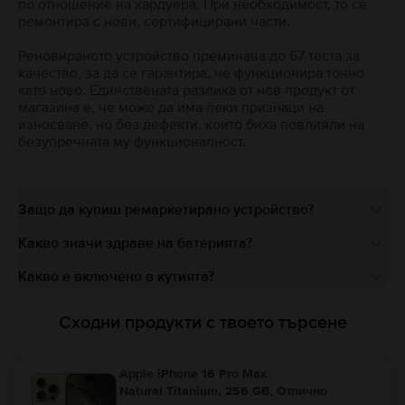
по отношение на хардуера. При необходимост, то се
ремонтира с нови, сертифицирани части.
Реновираното устройство преминава до 67 теста за
качество, за да се гарантира, че функционира точно
като ново. Единствената разлика от нов продукт от
магазина е, че може да има леки признаци на
износване, но без дефекти, които биха повлияли на
безупречната му функционалност.
Защо да купиш ремаркетирано устройство?
Какво значи здраве на батерията?
Какво е включено в кутията?
Сходни продукти с твоето търсене
Apple iPhone 16 Pro Max
Natural Titanium, 256 GB, Отлично