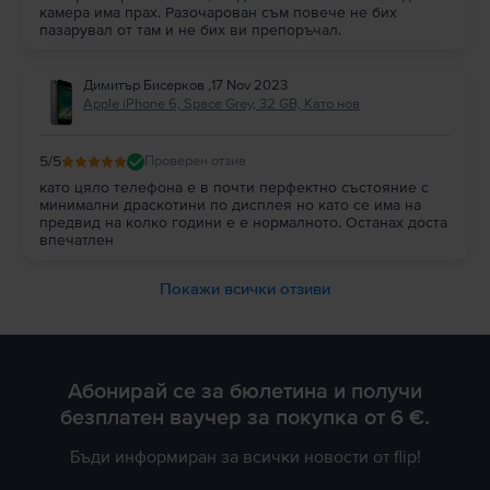
камера има прах. Разочарован съм повече не бих
пазарувал от там и не бих ви препоръчал.
Димитър Бисерков
,
17 Nov 2023
Apple iPhone 6, Space Grey, 32 GB, Като нов
5
/5
Проверен отзив
като цяло телефона е в почти перфектно състояние с
минимални драскотини по дисплея но като се има на
предвид на колко години е е нормалното. Останах доста
впечатлен
Покажи всички отзиви
Абонирай се за бюлетина и получи
безплатен ваучер за покупка от 6 €.
Бъди информиран за всички новости от flip!