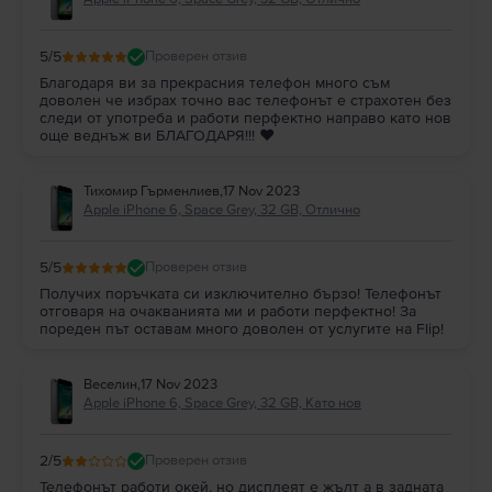
5
/5
Проверен отзив
Благодаря ви за прекрасния телефон много съм
доволен че избрах точно вас телефонът е страхотен без
следи от употреба и работи перфектно направо като нов
още веднъж ви БЛАГОДАРЯ!!! ❤️
Тихомир Гърменлиев
,
17 Nov 2023
Apple iPhone 6, Space Grey, 32 GB, Отлично
5
/5
Проверен отзив
Получих поръчката си изключително бързо! Телефонът
отговаря на очакванията ми и работи перфектно! За
пореден път оставам много доволен от услугите на Flip!
Веселин
,
17 Nov 2023
Apple iPhone 6, Space Grey, 32 GB, Като нов
2
/5
Проверен отзив
Телефонът работи окей, но дисплеят е жълт а в задната