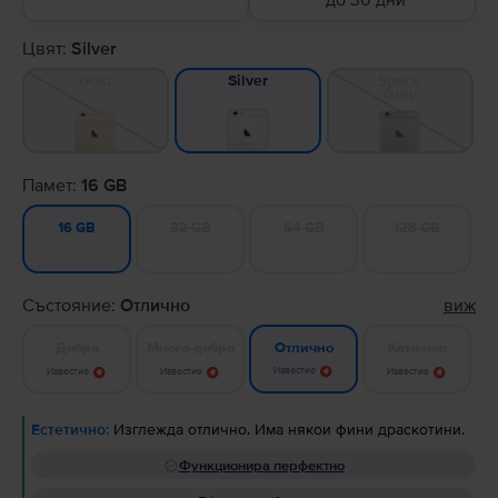
до 30 дни
Цвят:
Silver
Gold
Space
Silver
Grey
Памет:
16 GB
32 GB
64 GB
128 GB
16 GB
Състояние:
Отлично
виж
Добро
Много добро
Като нов
Отлично
Известие
Известие
Известие
Известие
Естетично:
Изглежда отлично. Има някои фини драскотини.
Функционира перфектно