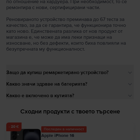
по отношение на хардуера. При необходимост, то се
ремонтира с нови, сертифицирани части.
Реновираното устройство преминава до 67 теста за
качество, за да се гарантира, че функционира точно
като ново. Единствената разлика от нов продукт от
магазина е, че може да има леки признаци на
износване, но без дефекти, които биха повлияли на
безупречната му функционалност.
Защо да купиш ремаркетирано устройство?
Какво значи здраве на батерията?
Какво е включено в кутията?
Сходни продукти с твоето търсене
- 20 €
Последен в наличност
Apple iPhone 16