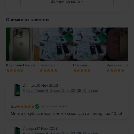
Всички ревюта
или друга собственост. Пълни подробности на:
https://support.apple.com/ro-ro/guide/iphone/iph301fc905/ios
5
4
Снимки от клиенти
3
2
1
Кристиан Петров
Николай
Николай
Иванина Станк
Dimitur
,
20 Nov 2023
Apple iPhone 6, Space Grey, 32 GB, Отлично
5
/5
Проверен отзив
Много е хубав, имах голям късмет да го намеря за 40лв!
Йордан
,
17 Nov 2023
Apple iPhone 6, Space Grey, 32 GB, Отлично