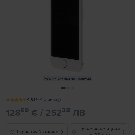
Реални снимки на продукта
4.8
4944
отзива
99
28
128
€ / 252
ЛВ
Право на връщане
Гаранция 2 години
❯
❯