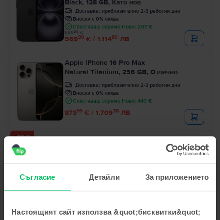
Black, 128 GB, Като нов
Доставка:
приблизително 2-3 работни дни
Вноски с 0% лихва
Спестяваш спрямо Ново: 207 €
99
589
€
99
80
569
€ / 1.114
ЛВ
Apple iPhone 16 Pro Max
Natural Titanium, 256 GB, Отлично
Доставка:
приблизително 2-3 работни дни
Вноски с 0% лихва
Спестяваш спрямо Ново: 440 €
99
38
873
€ / 1.709
ЛВ
- 23 €
Последен в наличност
Apple iPhone 14 Pro
Deep Purple, 128 GB, Като нов
Доставка:
приблизително 2-3 работни дни
Съгласие
Детайли
За приложението
Вноски с 0% лихва
Спестяваш спрямо Ново: 365 €
99
Цена с Genius 424
€
99
467
€
99
32
444
€ / 870
ЛВ
Настоящият сайт използва &quot;бисквитки&quot;