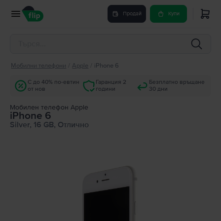
Продай
Купи
Мобилни телефони
/
Apple
/
iPhone 6
С до 40% по-евтин
Гаранция 2
Безплатно връщане
от нов
години
30 дни
Мобилен телефон Apple
iPhone 6
Silver, 16 GB, Отлично