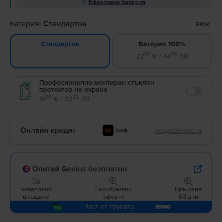
Ефективна батерия
Батерия:
Стандартна
виж
Батерия 100%
Стандартна
99
96
22
€ / 44
ЛВ
Професионално монтиран стъклен
протектор на екрана
Enable
99
23
16
€ / 33
ЛВ
Онлайн кредит
подробности
Опитай Genius безплатно
Безаплано
Ексклузивни
Връщане
връщане
оферти
60 дни
Част от групата