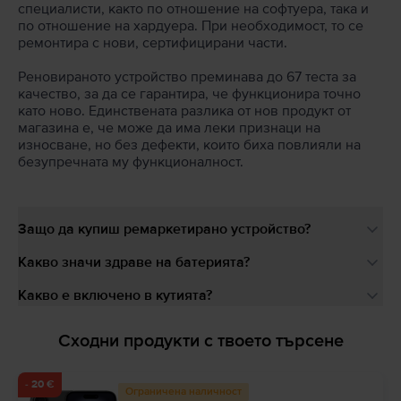
специалисти, както по отношение на софтуера, така и
по отношение на хардуера. При необходимост, то се
ремонтира с нови, сертифицирани части.
Реновираното устройство преминава до 67 теста за
качество, за да се гарантира, че функционира точно
като ново. Единствената разлика от нов продукт от
магазина е, че може да има леки признаци на
износване, но без дефекти, които биха повлияли на
безупречната му функционалност.
Защо да купиш ремаркетирано устройство?
Какво значи здраве на батерията?
Какво е включено в кутията?
Сходни продукти с твоето търсене
- 20 €
Ограничена наличност