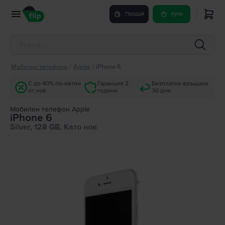
Продай
Купи
Мобилни телефони
/
Apple
/
iPhone 6
С до 40% по-евтин
Гаранция 2
Безплатно връщане
от нов
години
30 дни
Мобилен телефон Apple
iPhone 6
Silver, 128 GB, Като нов