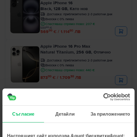
Apple iPhone 16
Black, 128 GB, Като нов
Доставка:
приблизително 2-3 работни дни
Вноски с 0% лихва
Спестяваш спрямо Ново: 207 €
99
589
€
99
80
569
€ / 1.114
ЛВ
Apple iPhone 16 Pro Max
Natural Titanium, 256 GB, Отлично
Доставка:
приблизително 2-3 работни дни
Вноски с 0% лихва
Спестяваш спрямо Ново: 440 €
99
38
873
€ / 1.709
ЛВ
- 23 €
Ограничена наличност
Apple iPhone 14 Pro
Deep Purple, 128 GB, Като нов
Доставка:
приблизително 2-3 работни дни
Съгласие
Детайли
За приложението
Вноски с 0% лихва
Спестяваш спрямо Ново: 365 €
99
Цена с Genius 424
€
99
467
€
Настоящият сайт използва &quot;бисквитки&quot;
99
32
444
€ / 870
ЛВ