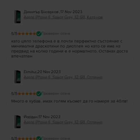
Димитър Бисерков
,
17 Nov 2023
Apple iPhone 6, Space Grey, 32 GB, Като нов
5
/5
Проверен отзив
като цяло телефона е в почти перфектно състояние с
минимални драскотини по дисплея но като се има на
предвид на колко години е е нормалното. Останах доста
впечатлен
Dimitur
,
20 Nov 2023
Apple iPhone 6, Space Grey, 32 GB, Отлично
5
/5
Проверен отзив
Много е хубав, имах голям късмет да го намеря за 40лв!
Йордан
,
17 Nov 2023
Apple iPhone 6, Space Grey, 32 GB, Отлично
5
/5
Проверен отзив