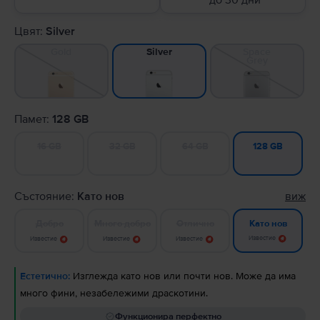
до 30 дни
Цвят:
Silver
Gold
Space
Silver
Grey
Памет:
128 GB
16 GB
32 GB
64 GB
128 GB
Състояние:
Като нов
виж
Добро
Много добро
Отлично
Като нов
Известие
Известие
Известие
Известие
Естетично:
Изглежда като нов или почти нов. Може да има
много фини, незабележими драскотини.
Функционира перфектно