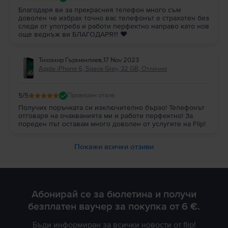
Благодаря ви за прекрасния телефон много съм
доволен че избрах точно вас телефонът е страхотен без
следи от употреба и работи перфектно направо като нов
още веднъж ви БЛАГОДАРЯ!!! ❤️
Тихомир Гърменлиев
,
17 Nov 2023
Apple iPhone 6, Space Grey, 32 GB, Отлично
5
/5
Проверен отзив
Получих поръчката си изключително бързо! Телефонът
отговаря на очакванията ми и работи перфектно! За
пореден път оставам много доволен от услугите на Flip!
Покажи всички отзиви
Абонирай се за бюлетина и получи
безплатен ваучер за покупка от 6 €.
Бъди информиран за всички новости от flip!