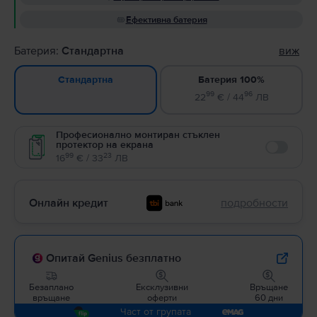
Ефективна батерия
Батерия:
Стандартна
виж
Батерия 100%
Стандартна
99
96
22
€ / 44
ЛВ
Професионално монтиран стъклен
протектор на екрана
Enable
99
23
16
€ / 33
ЛВ
Онлайн кредит
подробности
Опитай Genius безплатно
Безаплано
Ексклузивни
Връщане
връщане
оферти
60 дни
Част от групата