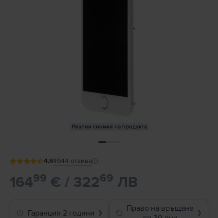
Реални снимки на продукта
4.8
4944
отзива
99
69
164
€ / 322
ЛВ
Право на връщане
Гаранция 2 години
❯
❯