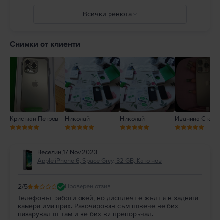
и адаптери както и зареждането в присъствието на влага може да
причини пожари, токови удари, наранявания или повреда на iPhone
Всички ревюта
или друга собственост. Пълни подробности на:
https://support.apple.com/ro-ro/guide/iphone/iph301fc905/ios
5
4
Снимки от клиенти
3
2
1
Кристиан Петров
Николай
Николай
Иванина Станк
Веселин
,
17 Nov 2023
Apple iPhone 6, Space Grey, 32 GB, Като нов
2
/5
Проверен отзив
Телефонът работи окей, но дисплеят е жълт а в задната
камера има прах. Разочарован съм повече не бих
пазарувал от там и не бих ви препоръчал.