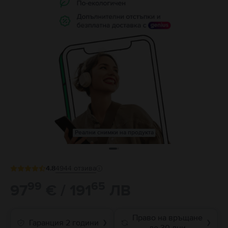
Реални снимки на продукта
4.8
4944
отзива
99
65
97
€ / 191
ЛВ
Право на връщане
Гаранция 2 години
❯
❯