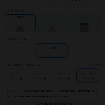
до 30 дни
Цвят:
Gold
Silver
Space
Gold
Grey
Памет:
32 GB
16 GB
64 GB
32 GB
Състояние:
Като нов
виж
Добро
Много добро
Отлично
Като нов
Известие
Известие
Известие
Известие
Естетично:
Изглежда като нов или почти нов. Може да има
много фини, незабележими драскотини.
Функционира перфектно