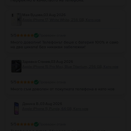
Перфектно е качеството на телефона.
Мая Вуцова
,
03 Aug 2026
Apple iPhone 17, White White, 256 GB, Като нов
5
/5
Проверен отзив
Много доволни! Телефонът беше с батерия 100% и само
на два цикала! Без никакви забележки!
Здравко Станев
,
03 Aug 2026
Apple iPhone 15 Pro Max, Blue Titanium, 256 GB, Като нов
5
/5
Проверен отзив
Много съм доволен от покупката телефона е като нов
Доника В.
,
03 Aug 2026
Apple iPhone 11, Purple, 64 GB, Като нов
5
/5
Проверен отзив