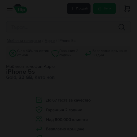
Продай
Купи
Мобилни телефони
/
Apple
/
iPhone 5s
С до 40% по-евтин
Гаранция 2
Безплатно връщане
от нов
години
30 дни
Мобилен телефон Apple
iPhone 5s
Gold, 32 GB, Като нов