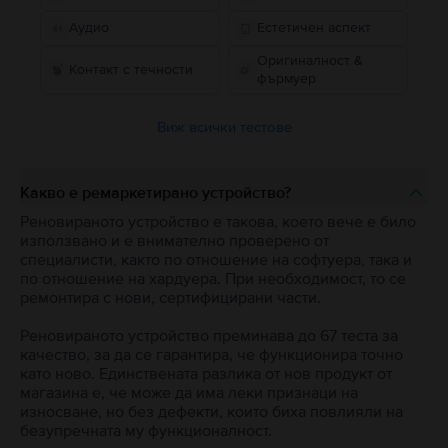
Аудио
Естетичен аспект
Оригиналност &
Контакт с течности
фърмуер
Виж всички тестове
Какво е ремаркетирано устройство?
Реновираното устройство е такова, което вече е било
използвано и е внимателно проверено от
специалисти, както по отношение на софтуера, така и
по отношение на хардуера. При необходимост, то се
ремонтира с нови, сертифицирани части.
Реновираното устройство преминава до 67 теста за
качество, за да се гарантира, че функционира точно
като ново. Единствената разлика от нов продукт от
магазина е, че може да има леки признаци на
износване, но без дефекти, които биха повлияли на
безупречната му функционалност.