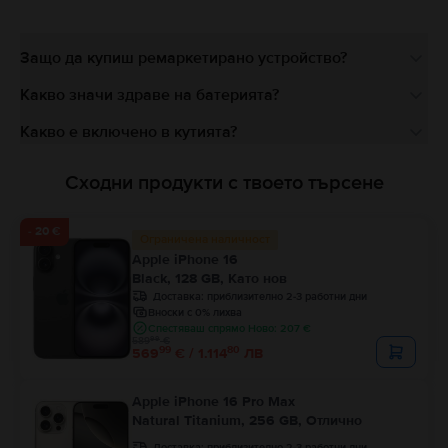
Защо да купиш ремаркетирано устройство?
Какво значи здраве на батерията?
Какво е включено в кутията?
Сходни продукти с твоето търсене
- 20 €
Ограничена наличност
Apple iPhone 16
Black, 128 GB, Като нов
Доставка:
приблизително 2-3 работни дни
Вноски с 0% лихва
Спестяваш спрямо Ново: 207 €
99
589
€
99
80
569
€ / 1.114
ЛВ
Apple iPhone 16 Pro Max
Natural Titanium, 256 GB, Отлично
Доставка:
приблизително 2-3 работни дни