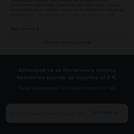
Телефонът е супер. Абсолютно си отговаряше на
описанието (като нов). Пристигна без нито една точица
или драскотина, с добри проценти на батерията предвид
годините му. Ползвам го вече няколко дни и за сега
няма никакви забележки. Доставката беше бърза,а
устройството беше много добре опаковано в кутия с
Виж повече
кабелче.
Покажи всички отзиви
Абонирай се за бюлетина и получи
безплатен ваучер за покупка от 6 €.
Бъди информиран за всички новости от flip!
Абонирай се