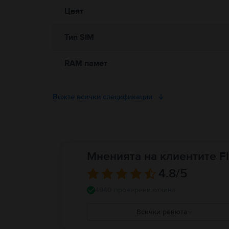
наранявания или повреда на iPhone или друга собственост.
Цвят
Тип SIM
RAM памет
Вижте всички спецификации
Мненията на клиентите Fl
4.8
/5
4940 проверени отзива
Всички ревюта