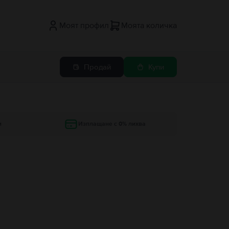
Моят профил
Моята количка
Продай
Купи
и
Изплащане с 0% лихва