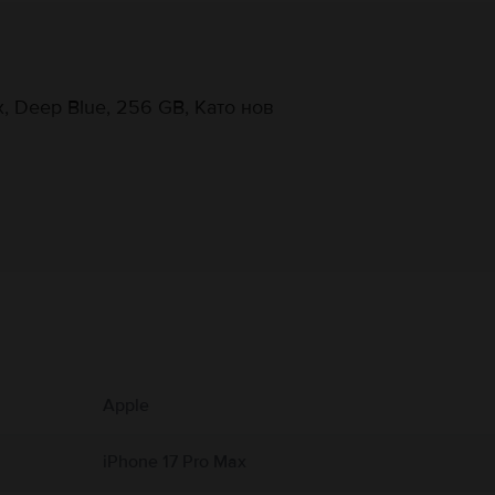
, Deep Blue, 256 GB, Като нов
Информация за производителя
 свързани с продукта.
Apple
тено от метал, стъкло и пластмаса, и съдържа чувствителни електронни компо
лязат в контакт с течност. Не използвайте iPhone с напукан екран, тъй като то
лзването на калъф или кейс. Използването на iPhone в определени ситуации 
iPhone 17 Pro Max
като карате велосипед и избягвайте писането на съобщения, докато шофирате)
ането на повредени кабели и адаптери както и зареждането в присъствието н