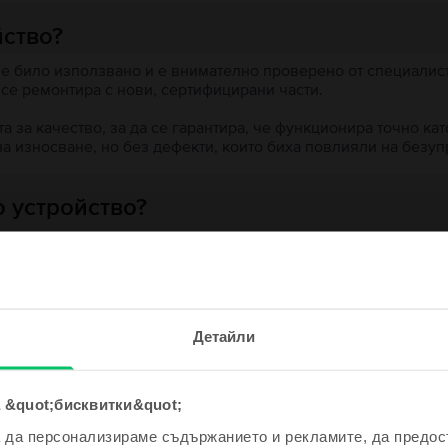
йство?
 е било използвано и е внимателно проверено от специалисти
 се ремонтира с нови, сертифицирани части.
 за качество, за да се гарантира, че функционира точно кат
на износване, но без дефекти, които биха повлияли на безу
 устройство?
ята?
е и спечели!
Детайли
одно устройство ще бъде дори
е по-евтино!
 &quot;бисквитки&quot;
ходни продукти с твоето търсе
а да персонализираме съдържанието и рекламите, да предо