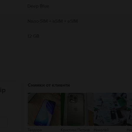
 Пълни подробности на:
https://support.apple.com/ro-ro/guide/iphone/iph301fc905
Deep Blue
Nano-SIM + eSIM + eSIM
12 GB
Снимки от клиенти
ip
Теодора
Кристиан Петров
Николай
Ни