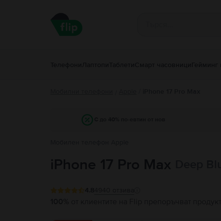
Телефони
Лаптопи
Таблети
Смарт часовници
Гейминг 
Мобилни телефони
Apple
/
iPhone 17 Pro Max
/
С до 40% по-евтин от нов
Мобилен телефон Apple
iPhone 17 Pro Max
Deep Bl
4.8
4940
отзива
100%
от клиентите на Flip препоръчват продук