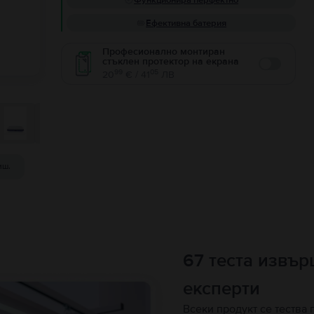
Функционира перфектно
Ефективна батерия
Професионално монтиран
стъклен протектор на екрана
Enable
99
05
20
€ / 41
ЛВ
иш.
67 теста извъ
експерти
Всеки продукт се тества 