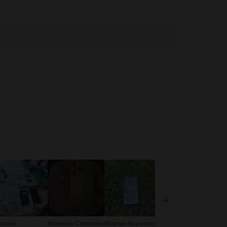
/ios
колай
Иванина Станкова
Мартин Кирилов
Мартин Кирилов
Ма