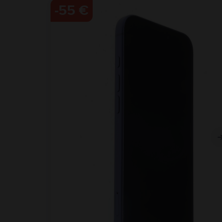
-
55 €