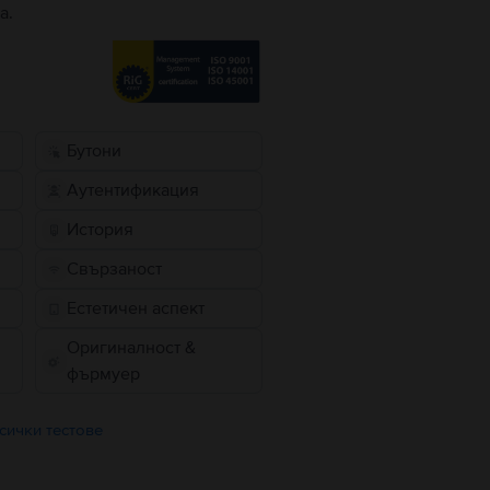
а.
Бутони
Аутентификация
История
Свързаност
Естетичен аспект
Оригиналност &
фърмуер
сички тестове