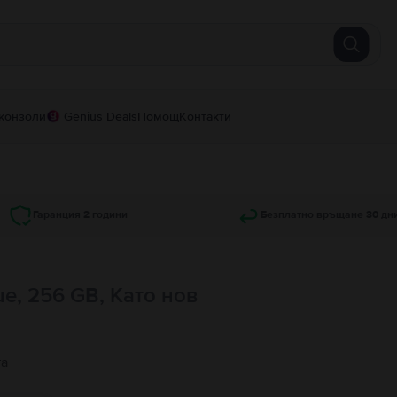
конзоли
Genius Deals
Помощ
Контакти
Гаранция 2 години
Безплатно връщане 30 дн
ue, 256 GB, Като нов
та