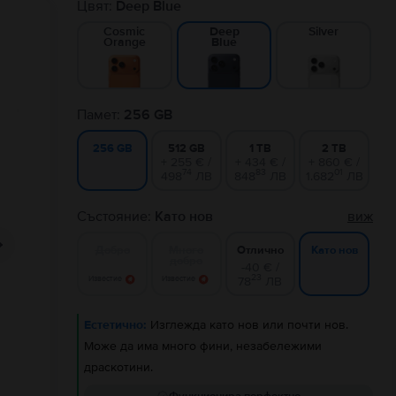
Цвят:
Deep Blue
Cosmic
Silver
Deep
Orange
Blue
Памет:
256 GB
512 GB
1 TB
2 TB
256 GB
+ 255 € /
+ 434 € /
+ 860 € /
74
83
01
498
ЛВ
848
ЛВ
1.682
ЛВ
Състояние:
Като нов
виж
Добро
Много
Отлично
Като нов
добро
-40 € /
23
Известие
Известие
78
ЛВ
Естетично:
Изглежда като нов или почти нов.
Може да има много фини, незабележими
драскотини.