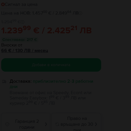
Сигнал за цена
00
64
Цена на НОВ: 1.457
€ / 2.849
ЛВ
99
1.294
€
99
21
1.239
€ / 2.425
ЛВ
Спестяваш
:
217 €
Вноски от
66
€
/ 130 ЛВ
/
месец
Добави в количката
Доставка:
приблизително 2-3 работни
дни
Вземане от офис на Speedy, Econt или
99
89
Sameday Easybox
:
1
€ / 3
ЛВ
или
99
85
куриер
2
€ / 5
ЛВ
Право на
Гаранция 2
връщане до 30
❯
❯
години
дни