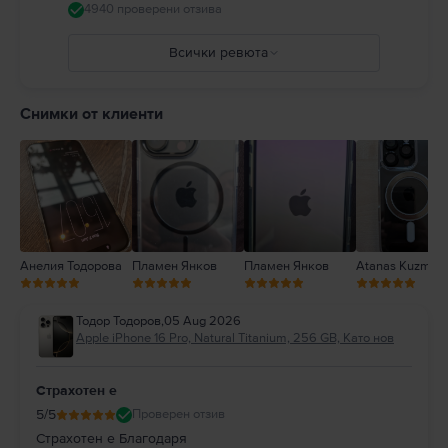
мобилни устройства или слушалки. Използването на повредени кабели
4940 проверени отзива
и адаптери както и зареждането в присъствието на влага може да
причини пожари, токови удари, наранявания или повреда на iPhone
Всички ревюта
или друга собственост. Пълни подробности на:
https://support.apple.com/ro-ro/guide/iphone/iph301fc905/ios
5
4
Снимки от клиенти
3
2
1
Анелия Тодорова
Пламен Янков
Пламен Янков
Atanas Kuzman
Тодор Тодоров
,
05 Aug 2026
Apple iPhone 16 Pro, Natural Titanium, 256 GB, Като нов
Страхотен е
5
/5
Проверен отзив
Страхотен е Благодаря