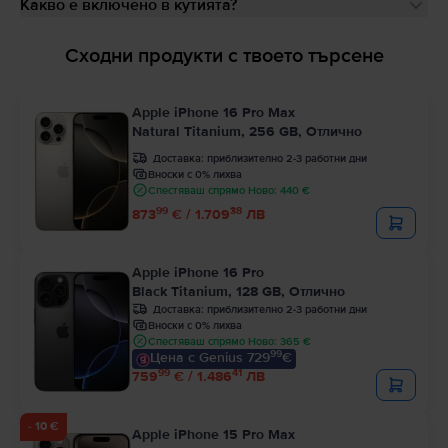
Какво е включено в кутията?
Сходни продукти с твоето търсене
Apple iPhone 16 Pro Max
Natural Titanium, 256 GB, Отлично
Доставка:
приблизително 2-3 работни дни
Вноски с 0% лихва
Спестяваш спрямо Ново: 440 €
99
38
873
€ / 1.709
ЛВ
Apple iPhone 16 Pro
Black Titanium, 128 GB, Отлично
Доставка:
приблизително 2-3 работни дни
Вноски с 0% лихва
Спестяваш спрямо Ново: 365 €
99
Цена с Genius 729
€
99
41
759
€ / 1.486
ЛВ
- 10 €
Apple iPhone 15 Pro Max