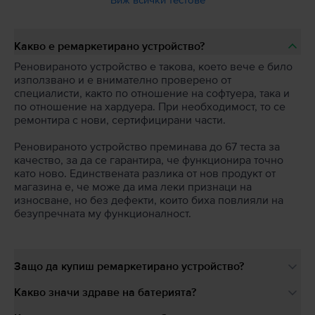
Какво е ремаркетирано устройство?
Реновираното устройство е такова, което вече е било
използвано и е внимателно проверено от
специалисти, както по отношение на софтуера, така и
по отношение на хардуера. При необходимост, то се
ремонтира с нови, сертифицирани части.
Реновираното устройство преминава до 67 теста за
качество, за да се гарантира, че функционира точно
като ново. Единствената разлика от нов продукт от
магазина е, че може да има леки признаци на
износване, но без дефекти, които биха повлияли на
безупречната му функционалност.
Защо да купиш ремаркетирано устройство?
Какво значи здраве на батерията?