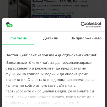
Natural Titanium, 256 GB, Като нов
Доставка:
приблизително 2-3 работни дни
Вноски с 0% лихва
Спестяваш спрямо Ново: 430 €
99
Цена с Genius 669
€
99
699
€
99
50
689
€ / 1.349
ЛВ
Съгласие
Детайли
За приложението
Настоящият сайт използва &quot;бисквитки&quot;
Използваме „бисквитки“, за да персонализираме
Описание
съдържанието и рекламите, да предоставяме
Мобилен телефон Apple iPhone 16 Pro, White Titanium, 128 GB, Като
функции на социални медии и да анализираме
нов
трафика си. Също така споделяме информация за
Виж повече
начина, по който използвате сайта ни, с
партньорските си социални медии, рекламните си
Информация за съответствие на продукта
партньори и партньори за анализ, които може да я
комбинират с друга предоставена им от Вас
Информация за безопасност на продукта
Спецификации