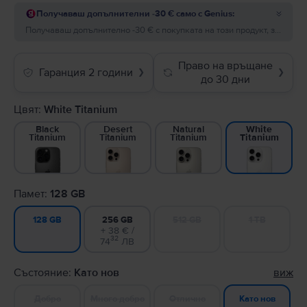
Получаваш допълнителни -30 € само с Genius:
Получаваш допълнително -30 € с покупката на този продукт, за поръчки на стойност минимум 200 €! Добави отстъпката преди да завършиш поръчката.
Право на връщане
Гаранция 2 години
❯
❯
до 30 дни
Цвят:
White Titanium
Black
Desert
Natural
White
Titanium
Titanium
Titanium
Titanium
Памет:
128 GB
256 GB
512 GB
1 TB
128 GB
+ 38 € /
32
74
ЛВ
Състояние:
Като нов
виж
Добро
Много добро
Отлично
Като нов