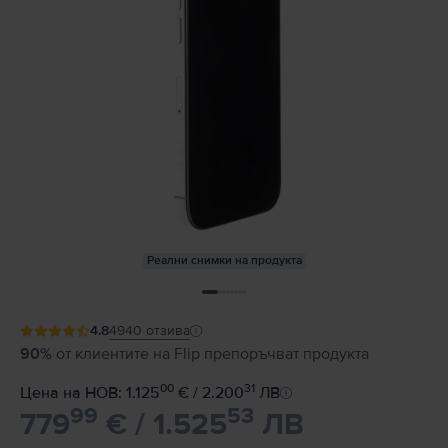
Реални снимки на продукта
4.8
4940
отзива
90%
от клиентите на Flip препоръчват продукта
00
31
Цена на НОВ: 1.125
€ / 2.200
ЛВ
99
53
779
€ / 1.525
ЛВ