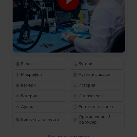
Екран
Бутони
Микрофон
Аутентификация
Камери
История
Батерия
Свързаност
Аудио
Естетичен аспект
Оригиналност &
Контакт с течности
фърмуер
Виж всички тестове