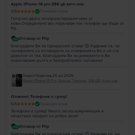
Apple iPhone 16 pro 256 gb като нов
5
/5
Проверен отзив
Получих двата телефона неразличими от
нови.Определено ако поръчвам пак телефон ще бъде от
flip .
Отговор от Flip
Благодарим Ви за прекрасния отзив! 😊 Радваме се, че
телефоните са отговорили на очакванията Ви и че сте
доволни от тях. Благодарим Ви за доверието и Ви
пожелаваме дълго и безпроблемно ползване!
Георги Георгиев
,
26 Jul 2026
Apple iPhone 16 Pro, Natural Titanium, 128 GB, Като нов
Отлично! Телефона е супер!
5
/5
Проверен отзив
Телефона е супер! Много лесна комуникация и
качествен продукт на добра цена!
Отговор от Flip
Благодарим Ви за прекрасния отзив! 😊 Радваме се, че