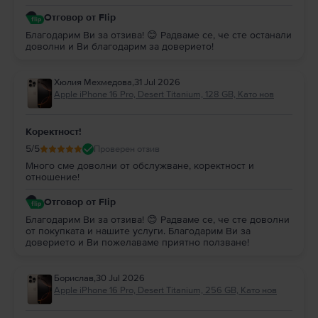
Отговор от Flip
Благодарим Ви за отзива! 😊 Радваме се, че сте останали
доволни и Ви благодарим за доверието!
Хюлия Мехмедова
,
31 Jul 2026
Apple iPhone 16 Pro, Desert Titanium, 128 GB, Като нов
Коректност!
5
/5
Проверен отзив
Много сме доволни от обслужване, коректност и
отношение!
Отговор от Flip
Благодарим Ви за отзива! 😊 Радваме се, че сте доволни
от покупката и нашите услуги. Благодарим Ви за
доверието и Ви пожелаваме приятно ползване!
Борислав
,
30 Jul 2026
Apple iPhone 16 Pro, Desert Titanium, 256 GB, Като нов