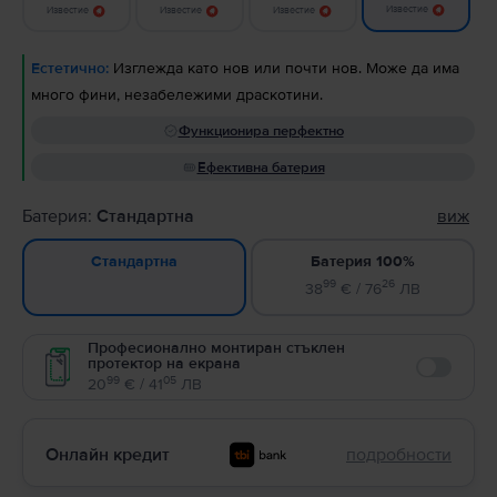
Известие
Известие
Известие
Известие
Естетично:
Изглежда като нов или почти нов. Може да има
много фини, незабележими драскотини.
Функционира перфектно
Ефективна батерия
Батерия:
Стандартна
виж
Батерия 100%
Стандартна
99
26
38
€ / 76
ЛВ
Професионално монтиран стъклен
протектор на екрана
Enable
99
05
20
€ / 41
ЛВ
Онлайн кредит
подробности