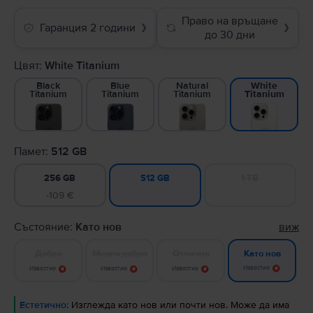
Право на връщане
Гаранция 2 години
❯
❯
до 30 дни
Цвят:
White Titanium
Black
Blue
Natural
White
Titanium
Titanium
Titanium
Titanium
Памет:
512 GB
256 GB
1 TB
512 GB
-109 €
Състояние:
Като нов
виж
Добро
Много добро
Отлично
Като нов
Известие
Известие
Известие
Известие
Естетично:
Изглежда като нов или почти нов. Може да има