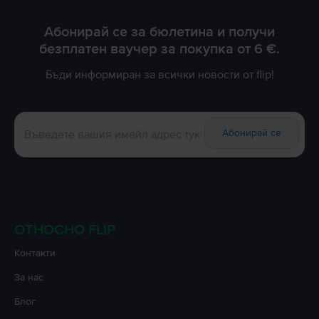
Max, които ти предоставят телефон с изключителна производителност
на изгодна цена.
Абонирай се за бюлетина и получи
Ако iPhone 15 Pro Max е любимият ти телефон, не се колебай и го
безплатен ваучер за покупка от 6 €.
поръчай възможно най-бързо!
Бъди информиран за всички новости от flip!
Абонирай се
ОТНОСНО FLIP
Контакти
За нас
Блог