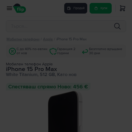
Продай
Купи
Мобилни телефони
/
Apple
/
iPhone 15 Pro Max
С до 40% по-евтин
Гаранция 2
Безплатно връщане
от нов
години
30 дни
Мобилен телефон Apple
iPhone 15 Pro Max
White Titanium, 512 GB, Като нов
Спестяваш спрямо Ново: 456 €