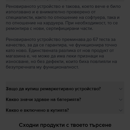
Реновираното устройство е такова, което вече е било
използвано и е внимателно проверено от
специалисти, както по отношение на софтуера, така и
по отношение на хардуера. При необходимост, то се
ремонтира с нови, сертифицирани части.
Реновираното устройство преминава до 67 теста за
качество, за да се гарантира, че функционира точно
като ново. Единствената разлика от нов продукт от
магазина е, че може да има леки признаци на
износване, но без дефекти, които биха повлияли на
безупречната му функционалност.
Защо да купиш ремаркетирано устройство?
Какво значи здраве на батерията?
Какво е включено в кутията?
Сходни продукти с твоето търсене