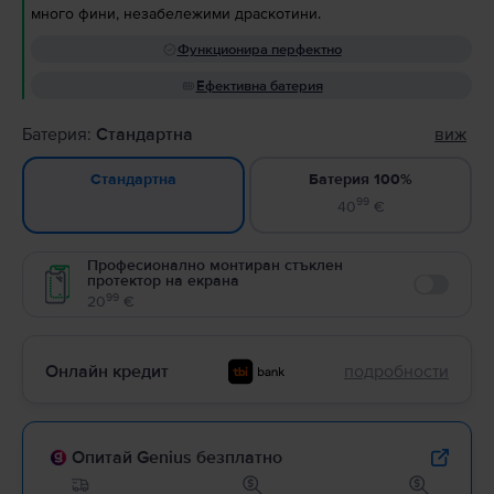
много фини, незабележими драскотини.
Функционира перфектно
Ефективна батерия
Батерия:
Стандартна
виж
Батерия 100%
Стандартна
99
40
€
Професионално монтиран стъклен
протектор на екрана
Enable
99
20
€
Онлайн кредит
подробности
Опитай Genius безплатно