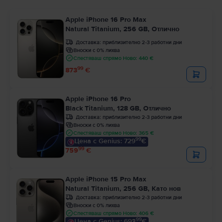
Apple iPhone 16 Pro Max
Natural Titanium, 256 GB, Отлично
Доставка:
приблизително 2-3 работни дни
Вноски с 0% лихва
Спестяваш спрямо Ново: 440 €
99
873
€
Apple iPhone 16 Pro
Black Titanium, 128 GB, Отлично
Доставка:
приблизително 2-3 работни дни
Вноски с 0% лихва
Спестяваш спрямо Ново: 365 €
99
Цена с Genius: 729
€
99
759
€
Apple iPhone 15 Pro Max
Natural Titanium, 256 GB, Като нов
Доставка:
приблизително 2-3 работни дни
Вноски с 0% лихва
Спестяваш спрямо Ново: 406 €
99
Цена с Genius: 693
€