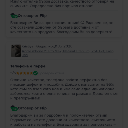
Изключителна бърза доставка, качеството отговаря на
най-мощния телефон, произведен от Apple.
снимките. Определено бих поръчал отново!
По желание може да добавиш зарядно MagSafe за ефективно и
много бързо безжично зареждане.
Отговор от Flip
Портът USB-C 3 осигурява много по-бърза скорост на зареждане.
Благодарим Ви за прекрасния отзив! 😊 Радваме се, че
Капацитетът на зареждане на iPhone 15 Pro Max е супербърз, до 50% за
сте останали доволни от бързата доставка и от
около 30 минути с 20W или по-голям адаптер, който се предлага
качеството на продукта. Благодарим Ви за доверието!
отделно.
Във Flip тестваме батерията на всеки iPhone и, ако здравето й
падне под 85%, тя се заменя с нова. Средното състояние на батерията
Kristiyan Guguchkov
,
11 Jul 2026
за всички модели iPhone, продавани на Flip, е 95%.
Apple iPhone 15 Pro Max, Natural Titanium, 256 GB, Като
iPhone 15 Pro Max: Процесор и памет.
нов
Един високопроизводителен смартфон не би могъл да функционира
безупречно без ултрамодерен процесор. Безпрецедентната
Телефона е перфе
производителност на iPhone 15 Pro Max се поддържа на A17 Pro, нов
5
/5
Проверен отзив
CPU с 6 ядра, от които 2 са за производителност и 4 са за ефективност.
Отлично качество, телефона работи перфектно без
A17 Pro осигурява по-дълъг живот на батерията и поддържа
никакви дефекти и подобни. Дойде с капацитет на 95%
изчислителна фотография.
като съм го взел като нов и има само една миниатюрна
За този модел смартфон може да избираш между три опции за
забележка която е една точица на рамката. Доволен съм
памет: 256 GB, 512 GB и 1 TB. Каквито и да са твоите нужди за
и препоръчвам!
съхранение на любимите ти типове съдържание, имаш възможност да
избереш тази най-подходяща за теб памет.
Отговор от Flip
iPhone 15 Pro Max: SIM карта и изисквания за работа.
Благодарим ви за подробния и положителен отзив!
По отношение на спецификациите на SIM картата, iPhone 15 Pro Max има
Радваме се, че сте доволни от качеството, състоянието
две SIM (nano-SIM и eSIM) 15 и поддържа двойна eSIM.
и работата на телефона. Благодарим и за препоръката –
Важно е да отбележим също, че за да функционира без