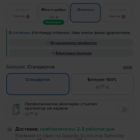
Добро
Много добро
Като нов
Отлично
Известие
-35 €
Известие
Популярен
Естетично:
Изглежда отлично. Има някои фини драскотини.
Функционира перфектно
Ефективна батерия
Батерия:
Стандартна
виж
Батерия 100%
Стандартна
99
40
€
Професионално монтиран стъклен
протектор на екрана
Enable
99
20
€
Доставка:
приблизително 2-3 работни дни
Вземане от офис на Speedy, Econt или Sameday
99
99