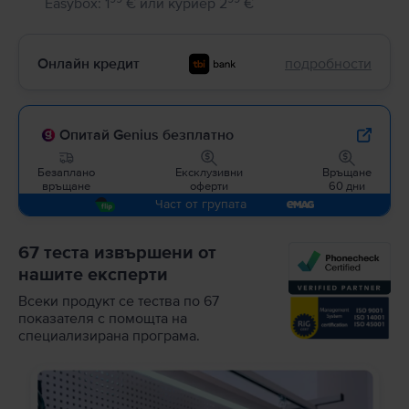
Easybox
:
1
€
или
куриер
2
€
Онлайн кредит
подробности
Опитай Genius безплатно
Безаплано
Ексклузивни
Връщане
връщане
оферти
60 дни
Част от групата
67 теста извършени от
нашите експерти
Всеки продукт се тества по 67
показателя с помощта на
специализирана програма.