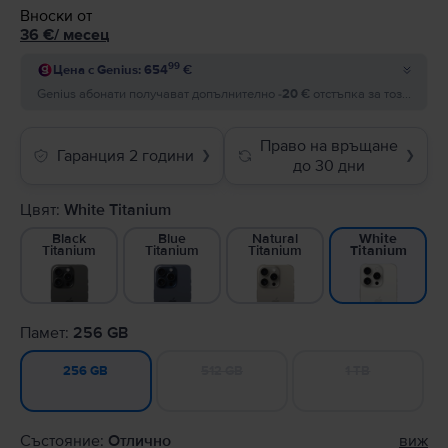
Вноски от
36
€
/
месец
99
Цена с Genius: 654
€
Genius абонати получават допълнително
-20 €
отстъпка за този продукт и плащат
Право на връщане
Гаранция 2 години
❯
❯
до 30 дни
Цвят:
White Titanium
Black
Blue
Natural
White
Titanium
Titanium
Titanium
Titanium
Памет:
256 GB
512 GB
1 TB
256 GB
Състояние:
Отлично
виж