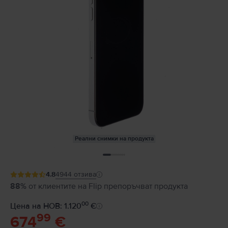
Реални снимки на продукта
4.8
4944
отзива
88%
от клиентите на Flip препоръчват продукта
00
Цена на НОВ: 1.120
€
99
674
€