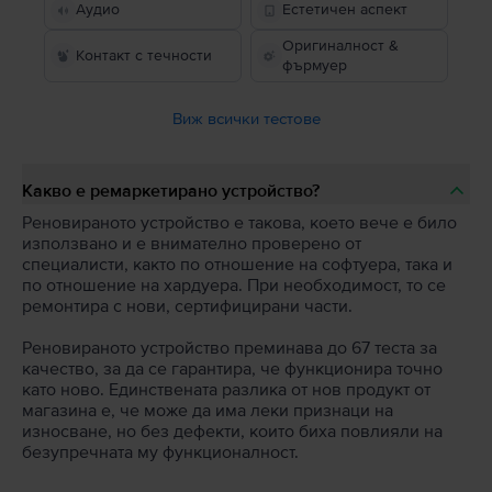
Аудио
Естетичен аспект
Оригиналност &
Контакт с течности
фърмуер
Виж всички тестове
Какво е ремаркетирано устройство?
Реновираното устройство е такова, което вече е било
използвано и е внимателно проверено от
специалисти, както по отношение на софтуера, така и
по отношение на хардуера. При необходимост, то се
ремонтира с нови, сертифицирани части.
Реновираното устройство преминава до 67 теста за
качество, за да се гарантира, че функционира точно
като ново. Единствената разлика от нов продукт от
магазина е, че може да има леки признаци на
износване, но без дефекти, които биха повлияли на
безупречната му функционалност.