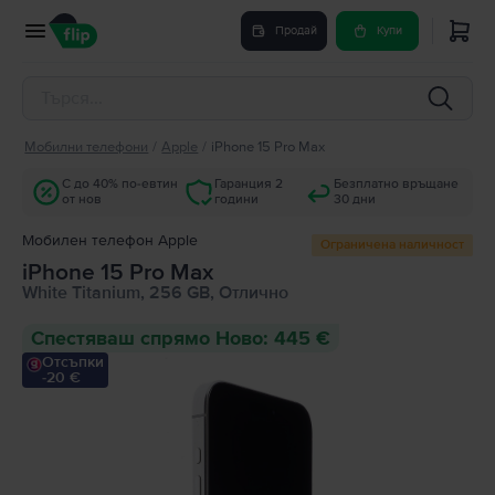
Продай
Купи
Мобилни телефони
/
Apple
/
iPhone 15 Pro Max
С до 40% по-евтин
Гаранция 2
Безплатно връщане
от нов
години
30 дни
Мобилен телефон Apple
Ограничена наличност
iPhone 15 Pro Max
White Titanium, 256 GB, Отлично
Спестяваш спрямо Ново: 445 €
Отсъпки
-20 €