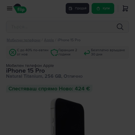
Продай
Купи
Мобилни телефони
/
Apple
/
iPhone 15 Pro
С до 40% по-евтин
Гаранция 2
Безплатно връщане
от нов
години
30 дни
Мобилен телефон Apple
iPhone 15 Pro
Natural Titanium, 256 GB, Отлично
Спестяваш спрямо Ново: 424 €