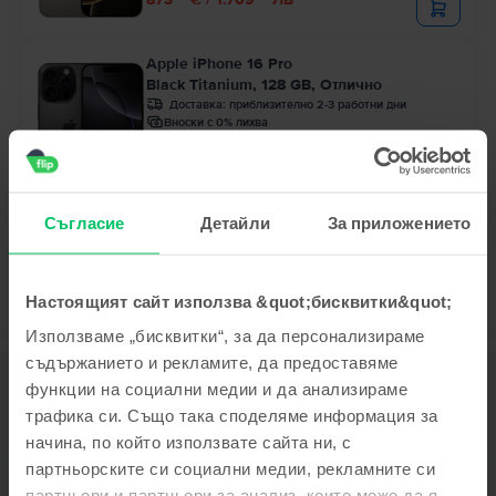
Apple iPhone 16 Pro
Black Titanium, 128 GB, Отлично
Доставка:
приблизително 2-3 работни дни
Вноски с 0% лихва
Спестяваш спрямо Ново: 365 €
99
Цена с Genius 729
€
99
41
759
€ / 1.486
ЛВ
Съгласие
Детайли
За приложението
Настоящият сайт използва &quot;бисквитки&quot;
Използваме „бисквитки“, за да персонализираме
съдържанието и рекламите, да предоставяме
Описание
функции на социални медии и да анализираме
Мобилен телефон Apple iPhone 15 Pro, Natural Titanium, 256 GB,
трафика си. Също така споделяме информация за
Отлично
начина, по който използвате сайта ни, с
Тъй като се задоволяваш само с най-доброто - iPhone 15 Pro
партньорските си социални медии, рекламните си
определено е правилният смартфон за теб! За iPhone 15 Pro са
партньори и партньори за анализ, които може да я