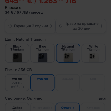
645
€ / 1.263
ЛВ
Вноски от
34
€
/ 67 ЛВ
/
месец
Право на връщане
Гаранция 2 години
❯
❯
до 30 дни
Цвят:
Natural Titanium
Black
Blue
White
Natural
Titanium
Titanium
Titanium
Titanium
Памет:
256 GB
128 GB
512 GB
1 TB
256 GB
-58 € /
44
113
ЛВ
Състояние:
Отлично
виж
Добро
Много добро
Като нов
Отлично