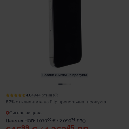
Реални снимки на продукта
4.8
4944
отзива
87%
от клиентите на Flip препоръчват продукта
Сигнал за цена
00
74
Цена на НОВ: 1.070
€ / 2.092
ЛВ
99
45