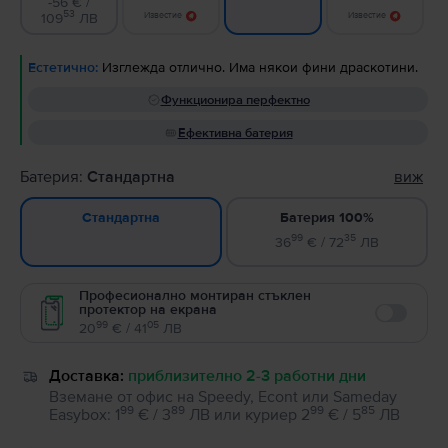
-56 € /
53
109
ЛВ
Известие
Известие
Естетично:
Изглежда отлично. Има някои фини драскотини.
Функционира перфектно
Ефективна батерия
Батерия:
Стандартна
виж
Батерия 100%
Стандартна
99
35
36
€ / 72
ЛВ
Професионално монтиран стъклен
протектор на екрана
Enable
99
05
20
€ / 41
ЛВ
Доставка:
приблизително 2-3 работни дни
Вземане от офис на Speedy, Econt или Sameday
99
89
99
85
Easybox
:
1
€ / 3
ЛВ
или
куриер
2
€ / 5
ЛВ