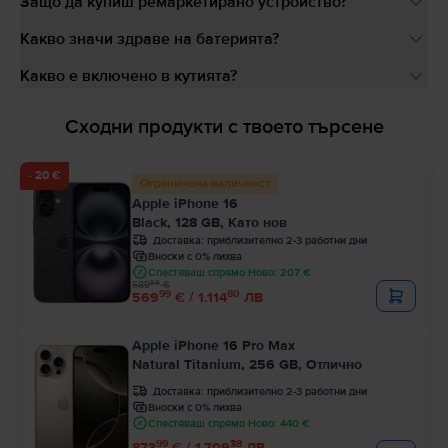
Защо да купиш ремаркетирано устройство?
Какво значи здраве на батерията?
Какво е включено в кутията?
Сходни продукти с твоето търсене
- 20 €
Ограничена наличност
Apple iPhone 16
Black, 128 GB, Като нов
Доставка:
приблизително 2-3 работни дни
Вноски с 0% лихва
Спестяваш спрямо Ново: 207 €
99
589
€
99
80
569
€ / 1.114
ЛВ
Apple iPhone 16 Pro Max
Natural Titanium, 256 GB, Отлично
Доставка:
приблизително 2-3 работни дни
Вноски с 0% лихва
Спестяваш спрямо Ново: 440 €
99
38
873
€ / 1.709
ЛВ