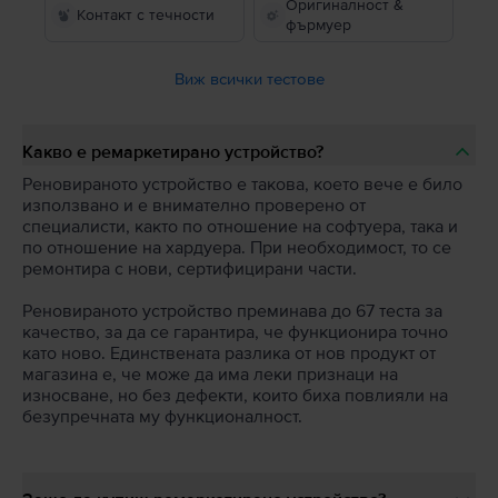
Оригиналност &
Контакт с течности
фърмуер
Виж всички тестове
Какво е ремаркетирано устройство?
Реновираното устройство е такова, което вече е било
използвано и е внимателно проверено от
специалисти, както по отношение на софтуера, така и
по отношение на хардуера. При необходимост, то се
ремонтира с нови, сертифицирани части.
Реновираното устройство преминава до 67 теста за
качество, за да се гарантира, че функционира точно
като ново. Единствената разлика от нов продукт от
магазина е, че може да има леки признаци на
износване, но без дефекти, които биха повлияли на
безупречната му функционалност.