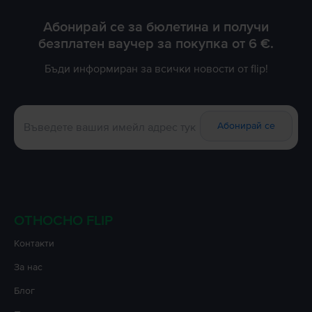
вноски и
тук
може да прочетеш повече относно закупуването на
iPhone 15 Pro на изплащане.
Абонирай се за бюлетина и получи
Наслади се на супер изгодни оферти на Flip.bg за iPhone 15 Pro,
безплатен ваучер за покупка от 6 €.
които ти предоставят телефон с изключителна производителност на
изгодна цена.
Бъди информиран за всички новости от flip!
Ако iPhone 15 Pro е любимият ти телефон, не се колебай и го
поръчай възможно най-бързо!
Абонирай се
ОТНОСНО FLIP
Контакти
За нас
Блог