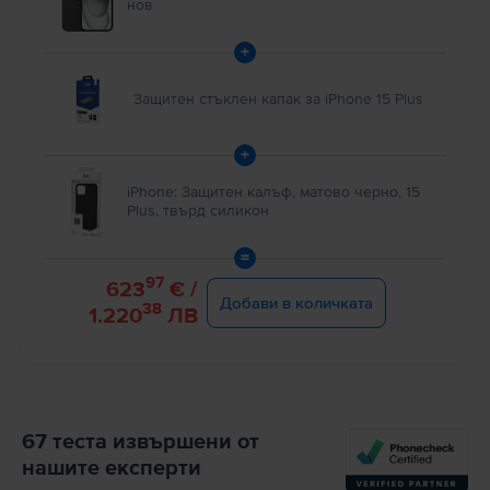
нов
+
Защитен стъклен капак за iPhone 15 Plus
+
iPhone: Защитен калъф, матово черно, 15
Plus, твърд силикон
=
97
623
€ /
Добави в количката
38
1.220
ЛВ
67 теста извършени от
нашите експерти