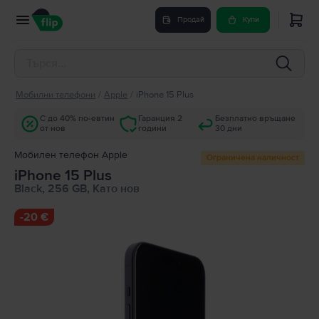
Продай
Купи
Мобилни телефони
/
Apple
/
iPhone 15 Plus
С до 40% по-евтин
Гаранция 2
Безплатно връщане
от нов
години
30 дни
Мобилен телефон Apple
Ограничена наличност
iPhone 15 Plus
Black, 256 GB, Като нов
-
20 €