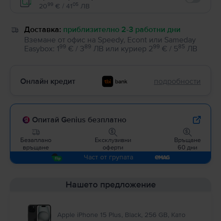
Enable
99
05
20
€ / 41
ЛВ
Доставка:
приблизително 2-3 работни дни
Вземане от офис на Speedy, Econt или Sameday
99
89
99
85
Easybox
:
1
€ / 3
ЛВ
или
куриер
2
€ / 5
ЛВ
Онлайн кредит
подробности
Опитай Genius безплатно
Безаплано
Ексклузивни
Връщане
връщане
оферти
60 дни
Част от групата
Нашето предложение
Apple iPhone 15 Plus, Black, 256 GB, Като