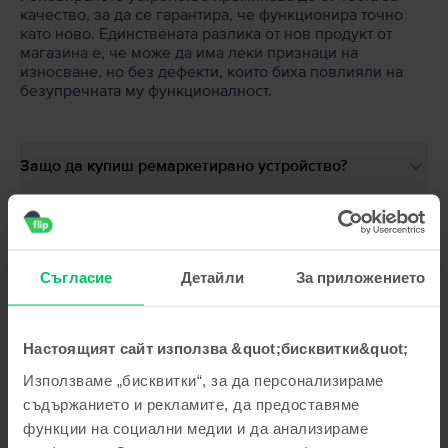
качество, за да се гарантира, че функционира точно
като ново. Единствената разлика от нов продукт от
магазина е, че може да има леки признаци на
износване, но без дефекти, които биха повлияли на
безупречната му функционалност.
Защо да купиш ремаркетирано устройство?
Какво значи здраве на батерията?
Какво е включено в кутията?
Съгласие
Детайли
За приложението
Сходни продукти с твоето търсене
- 20 €
Настоящият сайт използва &quot;бисквитки&quot;
Ограничена наличност
Apple iPhone 16
Използваме „бисквитки“, за да персонализираме
Black, 128 GB, Като нов
съдържанието и рекламите, да предоставяме
Доставка:
приблизително 2-3 работни дни
Вноски с 0% лихва
функции на социални медии и да анализираме
Спестяваш спрямо Ново: 207 €
99