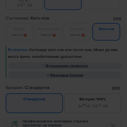
-110 € /
14
215
ЛВ
Състояние:
Като нов
виж
Добро
Много добро
Отлично
Като нов
Известие
Известие
Известие
Естетично:
Изглежда като нов или почти нов. Може да има
много фини, незабележими драскотини.
Функционира перфектно
Ефективна батерия
Батерия:
Стандартна
виж
Батерия 100%
Стандартна
99
43
34
€ / 68
ЛВ
Професионално монтиран стъклен
протектор на екрана