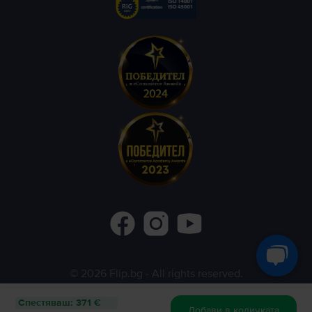
©
2026
Flip.bg
- All rights reserved.
Flip.ro
Flip.gr
Rejoy.hu
Спестяваш
:
371 €
Добави в количката