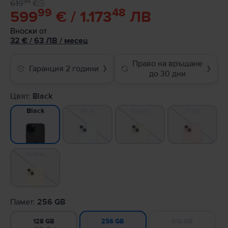
99
619
€
99
48
599
€ / 1.173
ЛВ
Вноски от
32
€
/ 63 ЛВ
/
месец
Право на връщане
Гаранция 2 години
❯
❯
до 30 дни
Цвят:
Black
Blue
Green
Pink
Black
Yellow
Памет:
256 GB
128 GB
512 GB
256 GB