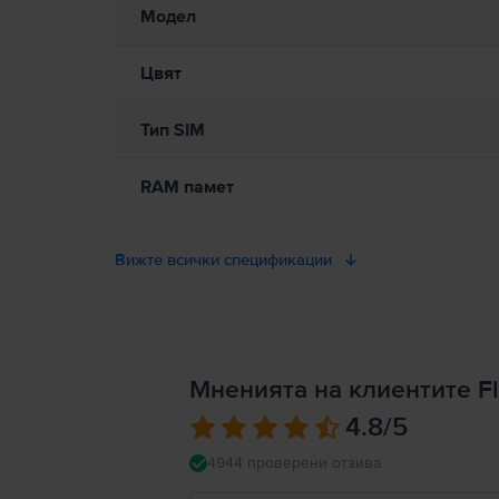
надраскване на повърхността на iPhone, препоръчва се изпо
Модел
(например избягвайте слушането на музика със слушалки, до
използването на мобилни устройства или слушалки. Използв
наранявания или повреда на iPhone или друга собственост.
Цвят
Тип SIM
RAM памет
Вижте всички спецификации
Мненията на клиентите Fl
4.8
/5
4944 проверени отзива