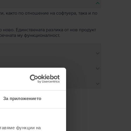
, както по отношение на софтуера, така и по
о ново. Единствената разлика от нов продукт
пречната му функционалност.
За приложението
не
ставяме функции на