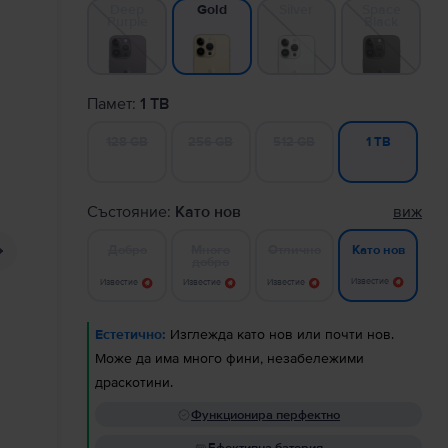
Deep
Silver
Space
Gold
Purple
Black
Памет:
1 TB
128 GB
256 GB
512 GB
1 TB
Състояние:
Като нов
виж
Добро
Много
Отлично
Като нов
добро
Известие
Известие
Известие
Известие
Естетично:
Изглежда като нов или почти нов.
Може да има много фини, незабележими
драскотини.
Функционира перфектно