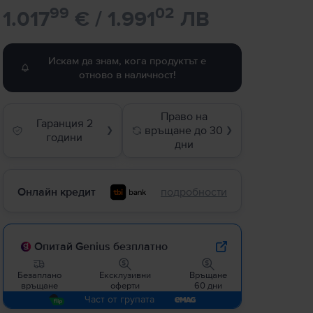
99
02
1.017
€ / 1.991
ЛВ
Искам да знам, кога продуктът е
отново в наличност!
Право на
Гаранция 2
връщане до 30
❯
❯
години
дни
Онлайн кредит
подробности
Опитай Genius безплатно
Безаплано
Ексклузивни
Връщане
връщане
оферти
60 дни
Част от групата