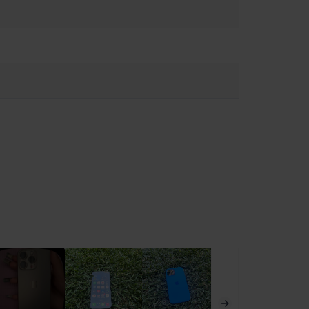
може да Ви разсее и да доведе до опасни ситуации
. Спазвайте правилата, които забраняват или ограничават
а влага може да причини пожари, токови удари,
/ios