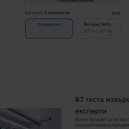
Ефективна батерия
Батерия:
Стандартна
виж
Батерия 100%
Стандартна
99
35
36
€ / 72
ЛВ
67 теста извъ
експерти
Всеки продукт се тества 
специализирана програм