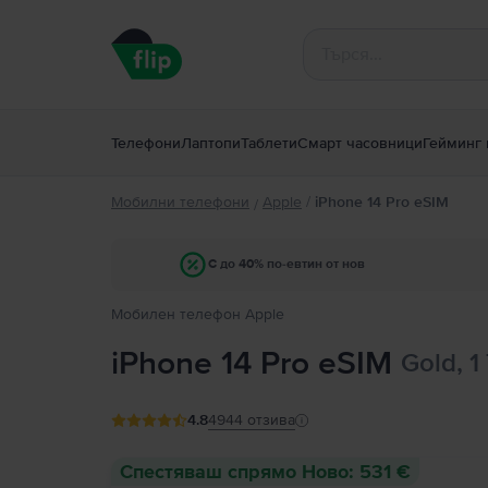
Телефони
Лаптопи
Таблети
Смарт часовници
Гейминг 
Мобилни телефони
Apple
/
iPhone 14 Pro eSIM
/
С до 40% по-евтин от нов
Мобилен телефон Apple
iPhone 14 Pro eSIM
Gold, 1
4.8
4944
отзива
Спестяваш спрямо Ново: 531 €