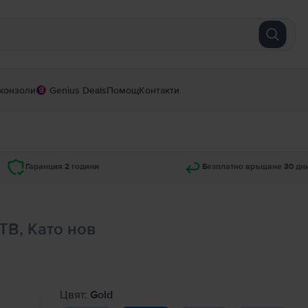
конзоли
Genius Deals
Помощ
Контакти
Гаранция 2 години
Безплатно връщане 30 дн
 TB, Като нов
Цвят:
Gold