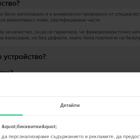
йство?
 е било използвано и е внимателно проверено от специалисти
 се ремонтира с нови, сертифицирани части.
 за качество, за да се гарантира, че функционира точно кат
на износване, но без дефекти, които биха повлияли на безу
 устройство?
ята?
Детайли
ходни продукти с твоето търсе
 &quot;бисквитки&quot;
а да персонализираме съдържанието и рекламите, да предо