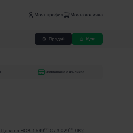
Моят профил
Моята количка
Продай
Купи
и
Изплащане с 0% лихва
00
58
Цена на НОВ: 1.549
€ / 3.029
ЛВ