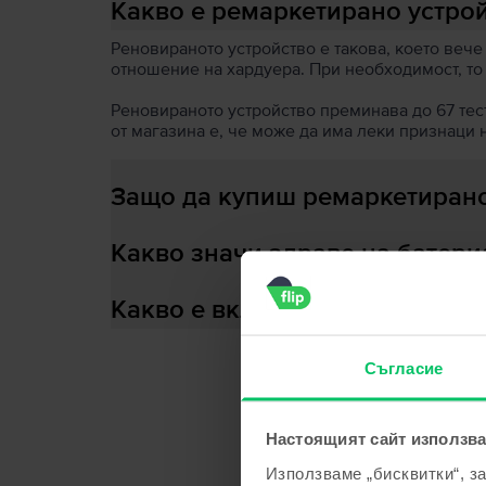
Какво е ремаркетирано устро
Реновираното устройство е такова, което вече
отношение на хардуера. При необходимост, то
Реновираното устройство преминава до 67 теста
от магазина е, че може да има леки признаци 
Защо да купиш ремаркетирано
Какво значи здраве на батери
Какво е включено в кутията?
Съгласие
С
Настоящият сайт използва
Използваме „бисквитки“, з