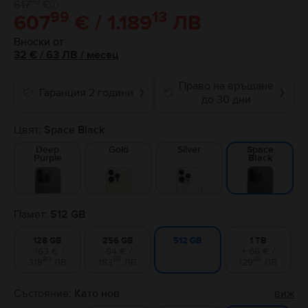
99
617
€
99
13
607
€ / 1.189
ЛВ
Вноски от
32
€
/ 63 ЛВ
/
месец
Право на връщане
Гаранция 2 години
❯
❯
до 30 дни
Цвят:
Space Black
Deep
Gold
Silver
Space
Purple
Black
Памет:
512 GB
128 GB
256 GB
1 TB
512 GB
-163 € /
-94 € /
+ 66 € /
80
85
08
318
ЛВ
183
ЛВ
129
ЛВ
Състояние:
Като нов
виж