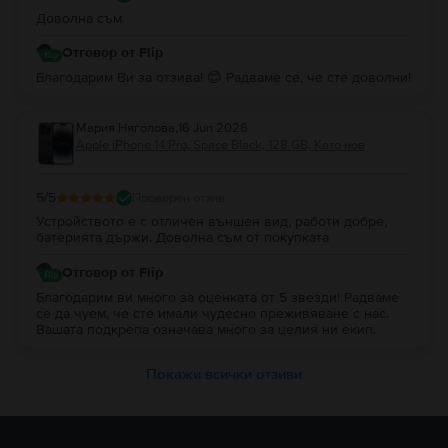
Доволна съм
Отговор от Flip
Благодарим Ви за отзива! 😊 Радваме се, че сте доволни!
Мария Няголова
,
16 Jun 2026
Apple iPhone 14 Pro, Space Black, 128 GB, Като нов
5
/5
Проверен отзив
Устройството е с отличен външен вид, работи добре,
батерията държи. Доволна съм от покупката
Отговор от Flip
Благодарим ви много за оценката от 5 звезди! Радваме
се да чуем, че сте имали чудесно преживяване с нас.
Вашата подкрепа означава много за целия ни екип.
Покажи всички отзиви