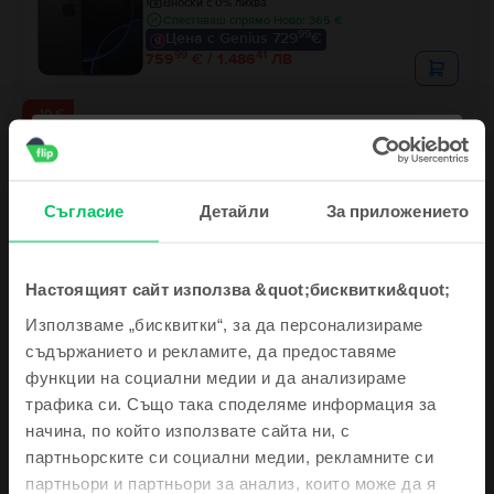
Вноски с 0% лихва
Спестяваш спрямо Ново: 365 €
99
Цена с Genius 729
€
99
41
759
€ / 1.486
ЛВ
- 10 €
Apple iPhone 15 Pro Max
Natural Titanium, 256 GB, Като нов
Доставка:
приблизително 2-3 работни дни
Вноски с 0% лихва
Спестяваш спрямо Ново: 430 €
Съгласие
Детайли
За приложението
99
Цена с Genius 669
€
99
699
€
99
50
689
€ / 1.349
ЛВ
Настоящият сайт използва &quot;бисквитки&quot;
Използваме „бисквитки“, за да персонализираме
съдържанието и рекламите, да предоставяме
функции на социални медии и да анализираме
Запиши се и спечели!
трафика си. Също така споделяме информация за
начина, по който използвате сайта ни, с
Описание
Твоето следващо изгодно устройство ще бъде дори
партньорските си социални медии, рекламните си
Мобилен телефон Apple iPhone 14 Pro, Space Black, 512 GB, Като нов
още по-евтино!
партньори и партньори за анализ, които може да я