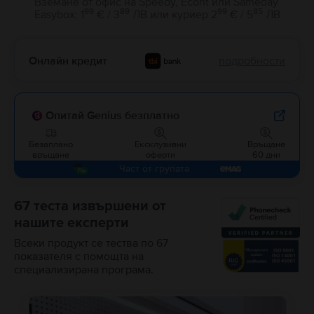
Вземане от офис на Speedy, Econt или Sameday
99
89
99
85
Easybox
:
1
€ / 3
ЛВ
или
куриер
2
€ / 5
ЛВ
Онлайн кредит
подробности
Опитай Genius безплатно
Безаплано
Ексклузивни
Връщане
връщане
оферти
60 дни
Част от групата
67 теста извършени от
нашите експерти
Всеки продукт се тества по 67
показателя с помощта на
специализирана програма.