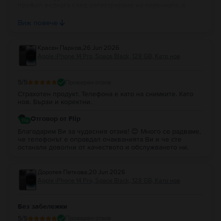
профил веднага след регистриране на поръчката, а
гаранцията се генерира до 2 часа след физическата
доставка на продукта. Ако имате затруднения, ще се
Виж повече
радваме да Ви съдействаме. :)
Красен Парков
,
26 Jun 2026
Apple iPhone 14 Pro, Space Black, 128 GB, Като нов
5
/5
Проверен отзив
Страхотен продукт. Телефона е като на снимките. Като
нов. Бързи и коректни.
Отговор от Flip
Благодарим Ви за чудесния отзив! 😊 Много се радваме,
че телефонът е оправдал очакванията Ви и че сте
останали доволни от качеството и обслужването ни.
Доротея Петкова
,
20 Jun 2026
Apple iPhone 14 Pro, Space Black, 128 GB, Като нов
Без забележки
5
/5
Проверен отзив