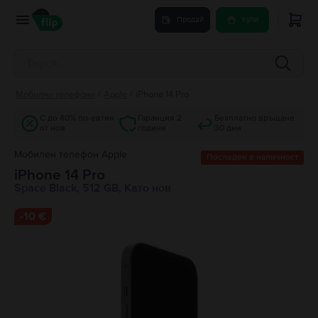
Продай
Купи
Мобилни телефони
/
Apple
/
iPhone 14 Pro
С до 40% по-евтин
Гаранция 2
Безплатно връщане
от нов
години
30 дни
Мобилен телефон Apple
Последен в наличност
iPhone 14 Pro
Space Black, 512 GB, Като нов
-
10 €