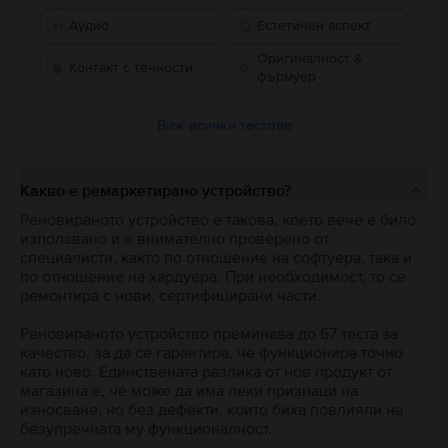
Аудио
Естетичен аспект
Оригиналност &
Контакт с течности
фърмуер
Виж всички тестове
Какво е ремаркетирано устройство?
Реновираното устройство е такова, което вече е било
използвано и е внимателно проверено от
специалисти, както по отношение на софтуера, така и
по отношение на хардуера. При необходимост, то се
ремонтира с нови, сертифицирани части.
Реновираното устройство преминава до 67 теста за
качество, за да се гарантира, че функционира точно
като ново. Единствената разлика от нов продукт от
магазина е, че може да има леки признаци на
износване, но без дефекти, които биха повлияли на
безупречната му функционалност.