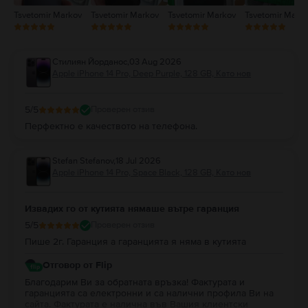
Tsvetomir Markov
Tsvetomir Markov
Tsvetomir Markov
Tsvetomir Mark
Стилиян Йорданос
,
03 Aug 2026
Apple iPhone 14 Pro, Deep Purple, 128 GB, Като нов
5
/5
Проверен отзив
Перфектно е качеството на телефона.
Stefan Stefanov
,
18 Jul 2026
Apple iPhone 14 Pro, Space Black, 128 GB, Като нов
Извадих го от кутията нямаше вътре гаранция
5
/5
Проверен отзив
Пише 2г. Гаранция а гаранцията я няма в кутията
Отговор от Flip
Благодарим Ви за обратната връзка! Фактурата и
гаранцията са електронни и са налични профила Ви на
сайта. Фактурата е налична във Вашия клиентски