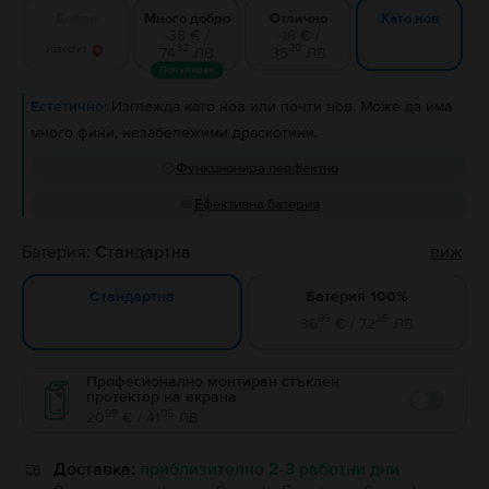
Добро
Много добро
Отлично
Като нов
-38 € /
-18 € /
32
20
Известие
74
ЛВ
35
ЛВ
Популярен
Естетично:
Изглежда като нов или почти нов. Може да има
много фини, незабележими драскотини.
Функционира перфектно
Ефективна батерия
Батерия:
Стандартна
виж
Батерия 100%
Стандартна
99
35
36
€ / 72
ЛВ
Професионално монтиран стъклен
протектор на екрана
Enable
99
05
20
€ / 41
ЛВ
Доставка:
приблизително 2-3 работни дни