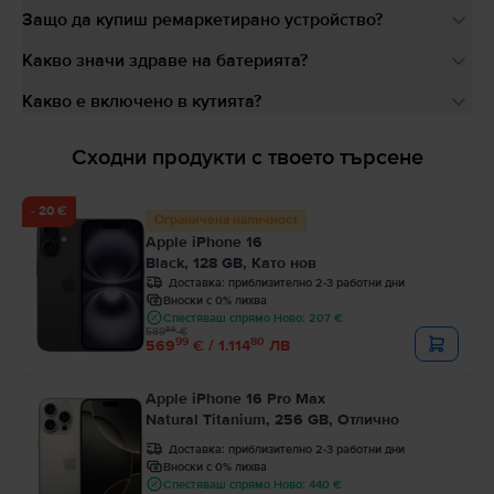
Защо да купиш ремаркетирано устройство?
Какво значи здраве на батерията?
Какво е включено в кутията?
Сходни продукти с твоето търсене
- 20 €
Ограничена наличност
Apple iPhone 16
Black, 128 GB, Като нов
Доставка:
приблизително 2-3 работни дни
Вноски с 0% лихва
Спестяваш спрямо Ново: 207 €
99
589
€
99
80
569
€ / 1.114
ЛВ
Apple iPhone 16 Pro Max
Natural Titanium, 256 GB, Отлично
Доставка:
приблизително 2-3 работни дни
Вноски с 0% лихва
Спестяваш спрямо Ново: 440 €