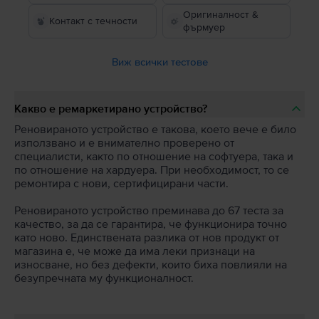
Оригиналност &
Контакт с течности
фърмуер
Виж всички тестове
Какво е ремаркетирано устройство?
Реновираното устройство е такова, което вече е било
използвано и е внимателно проверено от
специалисти, както по отношение на софтуера, така и
по отношение на хардуера. При необходимост, то се
ремонтира с нови, сертифицирани части.
Реновираното устройство преминава до 67 теста за
качество, за да се гарантира, че функционира точно
като ново. Единствената разлика от нов продукт от
магазина е, че може да има леки признаци на
износване, но без дефекти, които биха повлияли на
безупречната му функционалност.