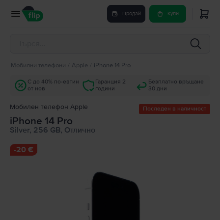
Продай
Купи
Мобилни телефони
/
Apple
/
iPhone 14 Pro
С до 40% по-евтин
Гаранция 2
Безплатно връщане
от нов
години
30 дни
Мобилен телефон Apple
Последен в наличност
iPhone 14 Pro
Silver, 256 GB, Отлично
-
20 €