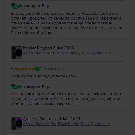
Отговор от Flip
Благодарим Ви за високата оценка! Радваме се, че сте
останали доволни от бързото обслужване и коректното
отношение. За нас е удоволствие да предоставяме
качествено обслужване и се надяваме отново да бъдем
Ваш избор в бъдеще! :)
Ивайло Радулов
,
21 Jun 2026
Apple iPhone 14 Pro, Space Black, 256 GB, Отлично
5
/5
Проверен отзив
Всичко беше наред доволен съм
Отговор от Flip
Благодарим ви за отзива! Радваме се, че всичко е било
наред и сте доволни. 😊 Ако имате нужда от съдействие
в бъдеще, винаги сме насреща! :)
Джесика Георгиева
,
16 Mar 2026
Apple iPhone 14 Pro, Deep Purple, 512 GB, Отлично