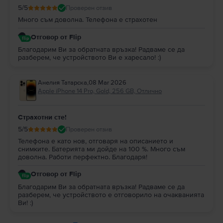
5
/5
Проверен отзив
Много съм доволна. Телефона е страхотен
Отговор от Flip
Благодарим Ви за обратната връзка! Радваме се да
разберем, че устройството Ви е харесало! :)
Анелия Татарска
,
08 Mar 2026
Apple iPhone 14 Pro, Gold, 256 GB, Отлично
Страхотни сте!
5
/5
Проверен отзив
Телефона е като нов, отговаря на описанието и
снимките. Батерията ми дойде на 100 %. Много съм
доволна. Работи перфектно. Благодаря!
Отговор от Flip
Благодарим Ви за обратната връзка! Радваме се да
разберем, че устройството е отговорило на очакванията
Ви! :)