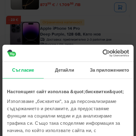
99
38
873
€ / 1.709
ЛВ
- 23 €
Ограничена наличност
Apple iPhone 14 Pro
Deep Purple, 128 GB, Като нов
Доставка:
приблизително 2-3 работни дни
Вноски с 0% лихва
Спестяваш спрямо Ново: 365 €
99
Цена с Genius 424
€
99
467
€
99
32
444
€ / 870
ЛВ
Съгласие
Детайли
За приложението
Настоящият сайт използва &quot;бисквитки&quot;
Използваме „бисквитки“, за да персонализираме
съдържанието и рекламите, да предоставяме
Описание
функции на социални медии и да анализираме
трафика си. Също така споделяме информация за
Мобилен телефон Apple iPhone 14 Pro, Silver, 256 GB, Отлично
начина, по който използвате сайта ни, с
Търсиш евтин iPhone 14 Pro? Поръчай го от Flip.bg и се радвай на