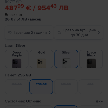
99
507
€
99
43
487
€ / 954
ЛВ
Вноски от
26
€
/ 51 ЛВ
/
месец
Право на връщане
Гаранция 2 години
❯
❯
до 30 дни
Цвят:
Silver
Deep
Gold
Space
Silver
Purple
Black
Памет:
256 GB
128 GB
512 GB
1 TB
256 GB
Състояние:
Отлично
виж