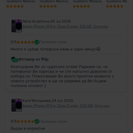
Tsvetomir Markov
Tsvetomir Markov
Tsvetomir Markov
Tsvetomir Mark
Nikol Avdzhieva
,
06 Jul 2026
Apple iPhone 14 Pro, Deep Purple, 128 GB, Отлично
5
/5
Проверен отзив
Много е хубав телефона няма и един минус😃
Отговор от Flip
Благодарим Ви за чудесния отзив! Радваме се, че
телефонът Ви харесва и че сте напълно доволни от
избора си. Пожелаваме Ви много приятни моменти с
новото устройство и ще се радваме да Ви бъдем
полезни отново! :)
Катя Методиева
,
24 Jun 2026
Apple iPhone 14 Pro, Deep Purple, 256 GB, Отлично
5
/5
Проверен отзив
Бързи и коректни