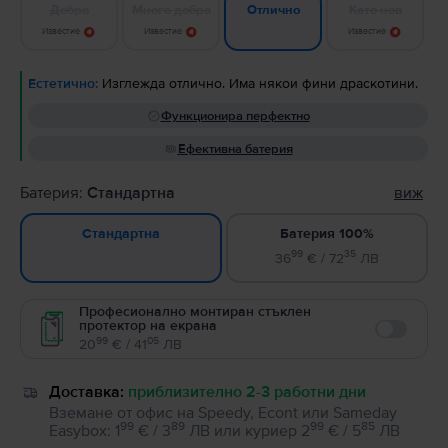
Добро
Много добро
Като нов
Отлично
Известие
Известие
Известие
Естетично:
Изглежда отлично. Има някои фини драскотини.
Функционира перфектно
Ефективна батерия
Батерия:
Стандартна
виж
Батерия 100%
Стандартна
99
35
36
€ / 72
ЛВ
Професионално монтиран стъклен
протектор на екрана
Enable
99
05
20
€ / 41
ЛВ
Доставка:
приблизително 2-3 работни дни
Вземане от офис на Speedy, Econt или Sameday
99
89
99
85
Easybox
:
1
€ / 3
ЛВ
или
куриер
2
€ / 5
ЛВ