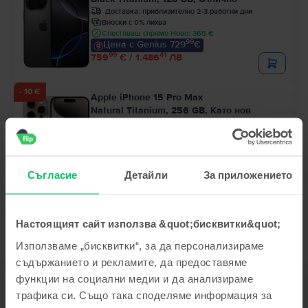
Доставка:
приблизително 2-3 работни дни
Вноски с 0% лихва
Спестяваш спрямо Ново: 365 €
99
Цена с Genius 729
€
99
41
759
€ / 1.486
ЛВ
- 10 €
Apple iPhone 15 Pro Max
Natural Titanium, 256 GB, Като нов
Доставка:
приблизително 2-3 работни дни
Вноски с 0% лихва
Спестяваш спрямо Ново: 430 €
99
Цена с Genius 669
€
99
699
€
99
50
Съгласие
Детайли
За приложението
689
€ / 1.349
ЛВ
Настоящият сайт използва &quot;бисквитки&quot;
Използваме „бисквитки“, за да персонализираме
съдържанието и рекламите, да предоставяме
функции на социални медии и да анализираме
Описание
трафика си. Също така споделяме информация за