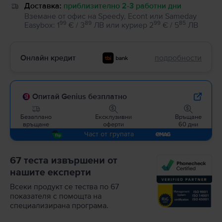
Доставка:
приблизително 2-3 работни дни
Вземане от офис на Speedy, Econt или Sameday
99
89
99
85
Easybox
:
1
€ / 3
ЛВ
или
куриер
2
€ / 5
ЛВ
Онлайн кредит
подробности
Опитай Genius безплатно
Безаплано
Ексклузивни
Връщане
връщане
оферти
60 дни
Част от групата
67 теста извършени от
нашите експерти
Всеки продукт се тества по 67
показателя с помощта на
специализирана програма.