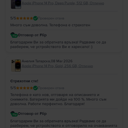
Apple iPhone 14 Pro, Deep Purple, 512 GB, Отлично
5
/5
Проверен отзив
Много съм доволна. Телефона е страхотен
Отговор от Flip
Благодарим Ви за обратната връзка! Радваме се да
разберем, че устройството Ви е харесало! :)
Анелия Татарска
,
08 Mar 2026
Apple iPhone 14 Pro, Gold, 256 GB, Отлично
Страхотни сте!
5
/5
Проверен отзив
Телефона е като нов, отговаря на описанието и
снимките. Батерията ми дойде на 100 %. Много съм
доволна. Работи перфектно. Благодаря!
Отговор от Flip
Благодарим Ви за обратната връзка! Радваме се да
разберем, че устройството е отговорило на очакванията