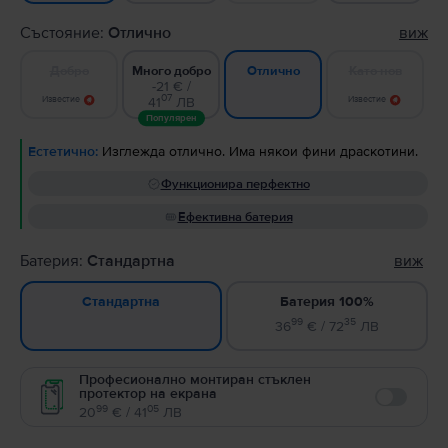
Състояние:
Отлично
виж
Добро
Много добро
Като нов
Отлично
-21 € /
07
Известие
41
ЛВ
Известие
Популярен
Естетично:
Изглежда отлично. Има някои фини драскотини.
Функционира перфектно
Ефективна батерия
Батерия:
Стандартна
виж
Батерия 100%
Стандартна
99
35
36
€ / 72
ЛВ
Професионално монтиран стъклен
протектор на екрана
Enable
99
05
20
€ / 41
ЛВ