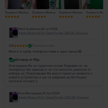
Tsvetomir Markov
Tsvetomir Markov
Tsvetomir Markov
Tsvetomir Mark
Nikol Avdzhieva
,
06 Jul 2026
Apple iPhone 14 Pro, Deep Purple, 128 GB, Отлично
5
/5
Проверен отзив
Много е хубав телефона няма и един минус😃
Отговор от Flip
Благодарим Ви за чудесния отзив! Радваме се, че
телефонът Ви харесва и че сте напълно доволни от
избора си. Пожелаваме Ви много приятни моменти с
новото устройство и ще се радваме да Ви бъдем
полезни отново! :)
Катя Методиева
,
24 Jun 2026
Apple iPhone 14 Pro, Deep Purple, 256 GB, Отлично