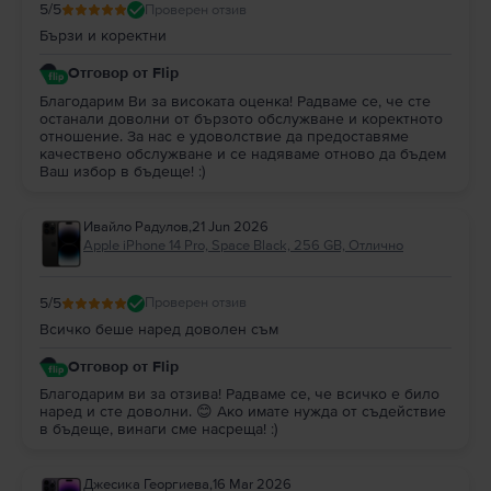
5
/5
Проверен отзив
Бързи и коректни
Отговор от Flip
Благодарим Ви за високата оценка! Радваме се, че сте
останали доволни от бързото обслужване и коректното
отношение. За нас е удоволствие да предоставяме
качествено обслужване и се надяваме отново да бъдем
Ваш избор в бъдеще! :)
Ивайло Радулов
,
21 Jun 2026
Apple iPhone 14 Pro, Space Black, 256 GB, Отлично
5
/5
Проверен отзив
Всичко беше наред доволен съм
Отговор от Flip
Благодарим ви за отзива! Радваме се, че всичко е било
наред и сте доволни. 😊 Ако имате нужда от съдействие
в бъдеще, винаги сме насреща! :)
Джесика Георгиева
,
16 Mar 2026