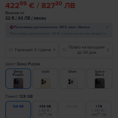
99
30
422
€ / 827
ЛВ
Вноски от
22
€
/ 44 ЛВ
/
месец
Получаваш допълнителни -20 € само с Genius:
Получаваш допълнително -20 € с покупката на този продукт, за поръчки на стойност минимум 200 €! Добави отстъпката преди да завършиш поръчката.
Право на връщане
Гаранция 2 години
❯
❯
до 30 дни
Цвят:
Deep Purple
Gold
Silver
Space
Deep
Black
Purple
Памет:
128 GB
256 GB
512 GB
1 TB
128 GB
+ 65 € /
+ 251 € /
13
91
127
ЛВ
490
ЛВ