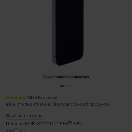
Реални снимки на продукта
4.8
4940
отзива
89%
от клиентите на Flip препоръчват продукта
Сигнал за цена
00
22
Цена на НОВ: 810
€ / 1.584
ЛВ
99
453
€