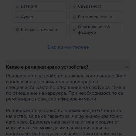
Батерия
Свързаност
Аудио
Естетичен аспект
Оригиналност &
Контакт с течности
фърмуер
Виж всички тестове
Какво е ремаркетирано устройство?
Реновираното устройство е такова, което вече е било
използвано и е внимателно проверено от
специалисти, както по отношение на софтуера, така и
по отношение на хардуера. При необходимост, то се
ремонтира с нови, сертифицирани части.
Реновираното устройство преминава до 67 теста за
качество, за да се гарантира, че функционира точно
като ново. Единствената разлика от нов продукт от
магазина е, че може да има леки признаци на
износване, но без дефекти, които биха повлияли на