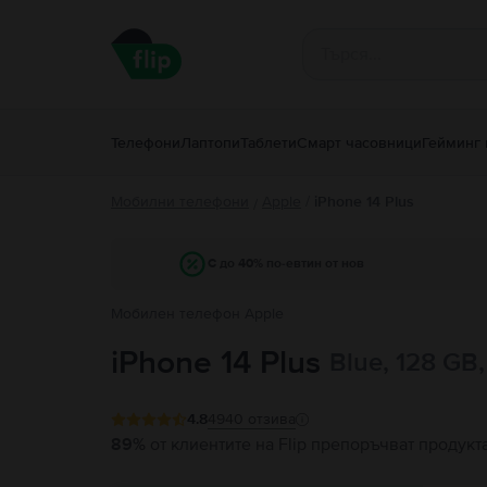
Телефони
Лаптопи
Таблети
Смарт часовници
Гейминг 
Мобилни телефони
Apple
/
iPhone 14 Plus
/
С до 40% по-евтин от нов
Мобилен телефон Apple
iPhone 14 Plus
Blue, 128 GB
4.8
4940
отзива
89%
от клиентите на Flip препоръчват продукт