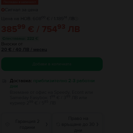
Последен в наличност
Сигнал за цена
00
14
Цена на НОВ: 608
€ / 1.189
ЛВ
99
93
385
€ / 754
ЛВ
Спестяваш
:
222 €
Вноски от
20
€
/ 40 ЛВ
/
месец
Добави в количката
Доставка:
приблизително 2-3 работни
дни
Вземане от офис на Speedy, Econt или
99
89
Sameday Easybox
:
1
€ / 3
ЛВ
или
99
85
куриер
2
€ / 5
ЛВ
Право на
Гаранция 2
връщане до 30
❯
❯
години
дни