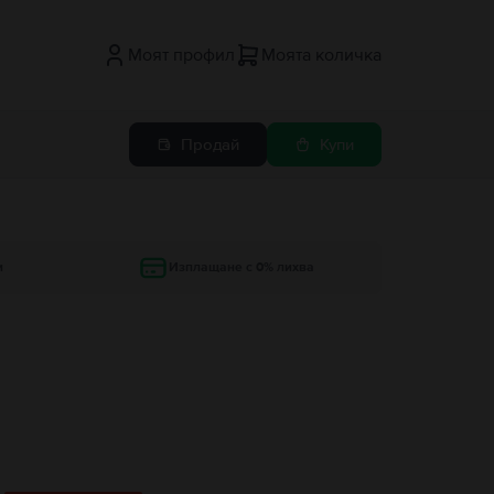
Моят профил
Моята количка
Продай
Купи
и
Изплащане с 0% лихва