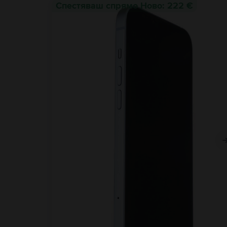
Спестяваш спрямо Ново: 222 €