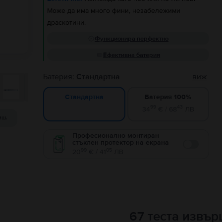
Може да има много фини, незабележими
драскотини.
Функционира перфектно
Ефективна батерия
Батерия:
Стандартна
виж
Батерия 100%
Стандартна
99
43
34
€ / 68
ЛВ
иш.
Професионално монтиран
стъклен протектор на екрана
Enable
99
05
20
€ / 41
ЛВ
67 теста извъ