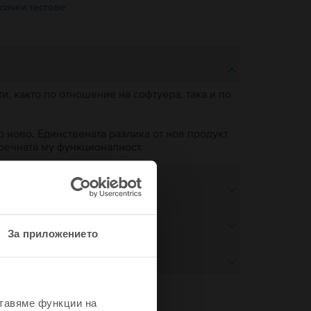
сички тестове
, както по отношение на софтуера, така и по
о ново. Единствената разлика от нов продукт
пречната му функционалност.
За приложението
ставяме функции на