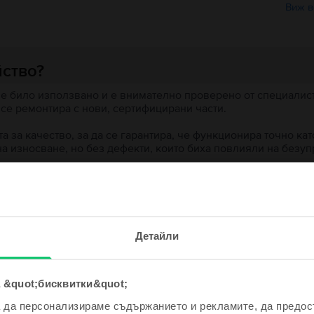
Виж в
йство?
 е било използвано и е внимателно проверено от специалисти
 се ремонтира с нови, сертифицирани части.
 за качество, за да се гарантира, че функционира точно кат
на износване, но без дефекти, които биха повлияли на безу
 устройство?
е и спечели!
ята?
Детайли
одно устройство ще бъде дори
е по-евтино!
 &quot;бисквитки&quot;
а да персонализираме съдържанието и рекламите, да предо