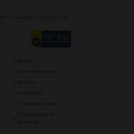
по 67 показателя с помощта на
а.
Бутони
Аутентификация
История
Свързаност
Естетичен аспект
Оригиналност &
фърмуер