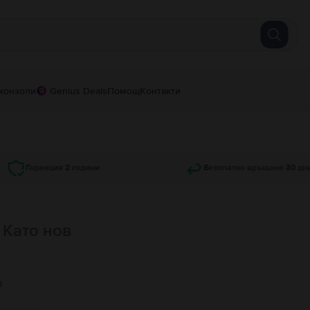
конзоли
Genius Deals
Помощ
Контакти
Гаранция 2 години
Безплатно връщане 30 дн
, Като нов
а