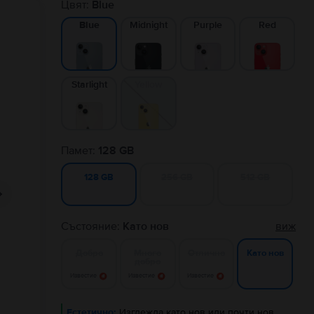
Цвят:
Blue
Midnight
Purple
Red
Blue
Starlight
Yellow
Памет:
128 GB
256 GB
512 GB
128 GB
Състояние:
Като нов
виж
Добро
Много
Отлично
Като нов
добро
Известие
Известие
Известие
Естетично:
Изглежда като нов или почти нов.