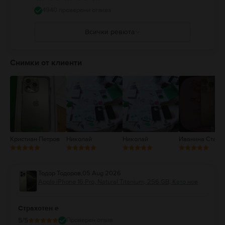
правилата, които забраняват или ограничават използването на
мобилни устройства или слушалки. Използването на повредени кабели
4940 проверени отзива
и адаптери както и зареждането в присъствието на влага може да
причини пожари, токови удари, наранявания или повреда на iPhone
Всички ревюта
или друга собственост. Пълни подробности на:
https://support.apple.com/ro-ro/guide/iphone/iph301fc905/ios
5
4
Снимки от клиенти
3
2
1
Кристиан Петров
Николай
Николай
Иванина Станк
Тодор Тодоров
,
05 Aug 2026
Apple iPhone 16 Pro, Natural Titanium, 256 GB, Като нов
Страхотен е
5
/5
Проверен отзив