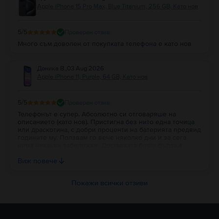
Apple iPhone 15 Pro Max, Blue Titanium, 256 GB, Като нов
5
/5
Проверен отзив
Много съм доволен от покупката телефона е като нов
Доника В.
,
03 Aug 2026
Apple iPhone 11, Purple, 64 GB, Като нов
5
/5
Проверен отзив
Телефонът е супер. Абсолютно си отговаряше на
описанието (като нов). Пристигна без нито една точица
или драскотина, с добри проценти на батерията предвид
годините му. Ползвам го вече няколко дни и за сега
няма никакви забележки. Доставката беше бърза,а
устройството беше много добре опаковано в кутия с
Виж повече
кабелче.
Покажи всички отзиви