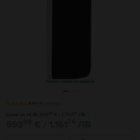
Реални снимки на продукта
4.8
4940
отзива
00
47
Цена на НОВ: 895
€ / 1.750
ЛВ
99
74
593
€ / 1.161
ЛВ