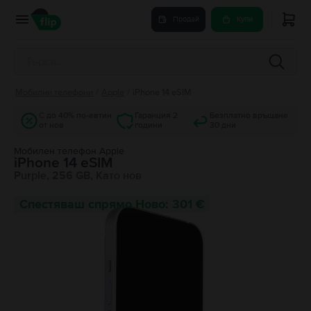
Продай
Купи
Мобилни телефони
/
Apple
/
iPhone 14 eSIM
С до 40% по-евтин
Гаранция 2
Безплатно връщане
от нов
години
30 дни
Мобилен телефон Apple
iPhone 14 eSIM
Purple, 256 GB, Като нов
Спестяваш спрямо Ново: 301 €