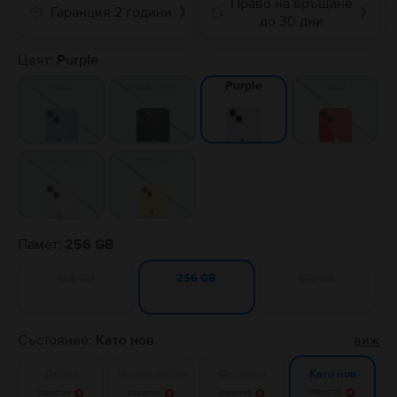
Право на връщане
Гаранция 2 години
❯
❯
до 30 дни
Цвят:
Purple
Blue
Midnight
Red
Purple
Starlight
Yellow
Памет:
256 GB
128 GB
512 GB
256 GB
Състояние:
Като нов
виж
Добро
Много добро
Отлично
Като нов
Известие
Известие
Известие
Известие