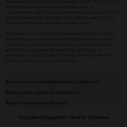
Реновираното устройство е такова, което вече е било
използвано и е внимателно проверено от
специалисти, както по отношение на софтуера, така и
по отношение на хардуера. При необходимост, то се
ремонтира с нови, сертифицирани части.
Реновираното устройство преминава до 67 теста за
качество, за да се гарантира, че функционира точно
като ново. Единствената разлика от нов продукт от
магазина е, че може да има леки признаци на
износване, но без дефекти, които биха повлияли на
безупречната му функционалност.
Защо да купиш ремаркетирано устройство?
Какво значи здраве на батерията?
Какво е включено в кутията?
Сходни продукти с твоето търсене