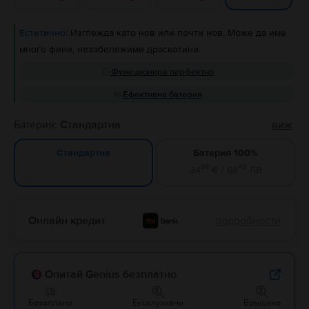
Естетично:
Изглежда като нов или почти нов. Може да има
много фини, незабележими драскотини.
Функционира перфектно
Ефективна батерия
Батерия:
Стандартна
виж
Батерия 100%
Стандартна
99
43
34
€ / 68
ЛВ
Онлайн кредит
подробности
Опитай Genius безплатно
Безаплано
Ексклузивни
Връщане