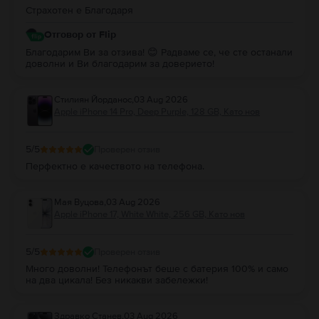
Страхотен е Благодаря
Отговор от Flip
Благодарим Ви за отзива! 😊 Радваме се, че сте останали
доволни и Ви благодарим за доверието!
Стилиян Йорданос
,
03 Aug 2026
Apple iPhone 14 Pro, Deep Purple, 128 GB, Като нов
5
/5
Проверен отзив
Перфектно е качеството на телефона.
Мая Вуцова
,
03 Aug 2026
Apple iPhone 17, White White, 256 GB, Като нов
5
/5
Проверен отзив
Много доволни! Телефонът беше с батерия 100% и само
на два цикала! Без никакви забележки!
Здравко Станев
,
03 Aug 2026