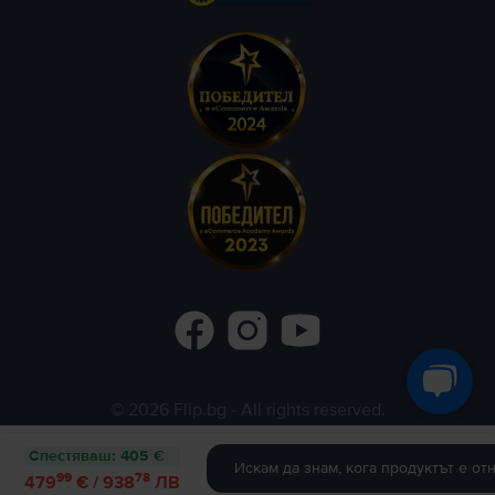
©
2026
Flip.bg
- All rights reserved.
Flip.ro
Flip.gr
Rejoy.hu
Спестяваш
:
405 €
Искам да знам, кога продуктът е от
99
78
479
€ / 938
ЛВ