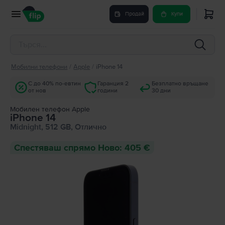
Продай
Купи
Мобилни телефони
/
Apple
/
iPhone 14
С до 40% по-евтин
Гаранция 2
Безплатно връщане
от нов
години
30 дни
Мобилен телефон Apple
iPhone 14
Midnight, 512 GB, Отлично
Спестяваш спрямо Ново: 405 €