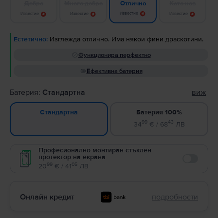
Добро
Много добро
Като нов
Отлично
Известие
Известие
Известие
Известие
Естетично:
Изглежда отлично. Има някои фини драскотини.
Функционира перфектно
Ефективна батерия
Батерия:
Стандартна
виж
Батерия 100%
Стандартна
99
43
34
€ / 68
ЛВ
Професионално монтиран стъклен
протектор на екрана
Enable
99
05
20
€ / 41
ЛВ
Онлайн кредит
подробности