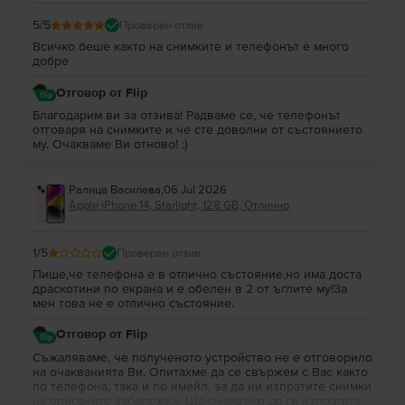
5
/5
Проверен отзив
Всичко беше както на снимките и телефонът е много
добре
Отговор от Flip
Благодарим ви за отзива! Радваме се, че телефонът
отговаря на снимките и че сте доволни от състоянието
му. Очакваме Ви отново! :)
Ралица Василева
,
06 Jul 2026
Apple iPhone 14, Starlight, 128 GB, Отлично
1
/5
Проверен отзив
Пише,че телефона е в отлично състояние,но има доста
драскотини по екрана и е обелен в 2 от ъглите му!За
мен това не е отлично състояние.
Отговор от Flip
Съжаляваме, че полученото устройство не е отговорило
на очакванията Ви. Опитахме да се свържем с Вас както
по телефона, така и по имейл, за да ни изпратите снимки
на описаните забележки. Ще очакваме да ги изпратите