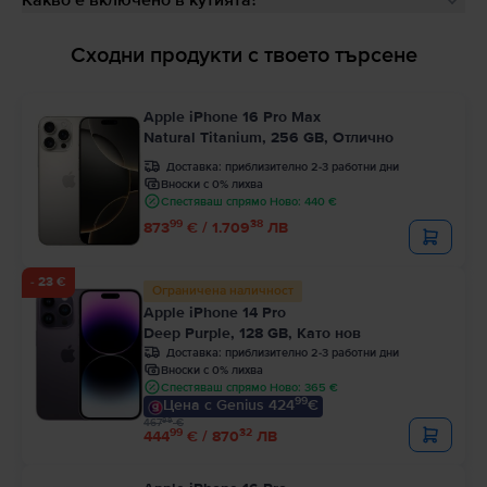
Какво е включено в кутията?
Сходни продукти с твоето търсене
Apple iPhone 16 Pro Max
Natural Titanium, 256 GB, Отлично
Доставка:
приблизително 2-3 работни дни
Вноски с 0% лихва
Спестяваш спрямо Ново: 440 €
99
38
873
€ / 1.709
ЛВ
- 23 €
Ограничена наличност
Apple iPhone 14 Pro
Deep Purple, 128 GB, Като нов
Доставка:
приблизително 2-3 работни дни
Вноски с 0% лихва
Спестяваш спрямо Ново: 365 €
99
Цена с Genius 424
€
99
467
€
99
32
444
€ / 870
ЛВ