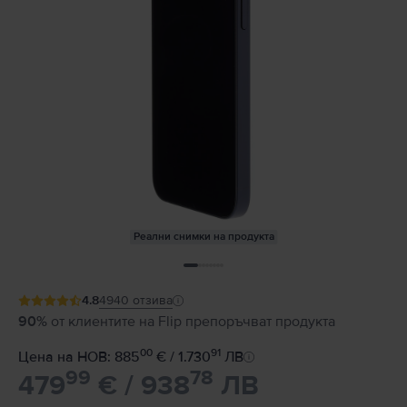
Реални снимки на продукта
4.8
4940
отзива
90%
от клиентите на Flip препоръчват продукта
00
91
Цена на НОВ: 885
€ / 1.730
ЛВ
99
78
479
€ / 938
ЛВ