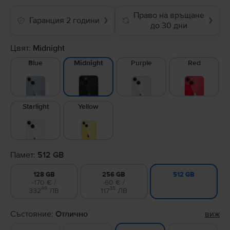
Право на връщане
Гаранция 2 години
❯
❯
до 30 дни
Цвят:
Midnight
Blue
Purple
Red
Midnight
Starlight
Yellow
Памет:
512 GB
128 GB
256 GB
512 GB
-170 € /
-60 € /
49
35
332
ЛВ
117
ЛВ
Състояние:
Отлично
виж