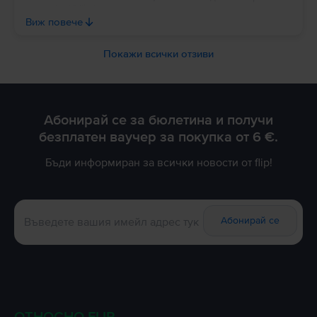
на contact@flip.bg, за да можем да извършим
необходимата проверка и да съдействаме за
Виж повече
разрешаването на случая възможно най-бързо. :)
Покажи всички отзиви
Абонирай се за бюлетина и получи
безплатен ваучер за покупка от 6 €.
Бъди информиран за всички новости от flip!
Абонирай се
ОТНОСНО FLIP