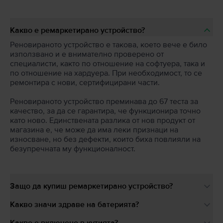
Какво е ремаркетирано устройство?
Реновираното устройство е такова, което вече е било
използвано и е внимателно проверено от
специалисти, както по отношение на софтуера, така и
по отношение на хардуера. При необходимост, то се
ремонтира с нови, сертифицирани части.
Реновираното устройство преминава до 67 теста за
качество, за да се гарантира, че функционира точно
като ново. Единствената разлика от нов продукт от
магазина е, че може да има леки признаци на
износване, но без дефекти, които биха повлияли на
безупречната му функционалност.
Защо да купиш ремаркетирано устройство?
Какво значи здраве на батерията?