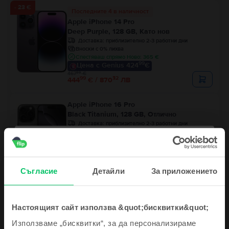
- 23 €
Последните 4 в наличност
Apple iPhone 14 Pro
Deep Purple, 128 GB, Като нов
Доставка:
приблизително 2-3 работни дни
Вноски с 0% лихва
Спестяваш спрямо Ново: 365 €
99
Цена с Genius 424
€
99
467
€
99
32
444
€ / 870
ЛВ
Apple iPhone 16 Pro
Black Titanium, 128 GB, Отлично
Доставка:
приблизително 2-3 работни дни
Вноски с 0% лихва
Спестяваш спрямо Ново: 365 €
99
Цена с Genius 729
€
99
41
759
€ / 1.486
ЛВ
Съгласие
Детайли
За приложението
Настоящият сайт използва &quot;бисквитки&quot;
Използваме „бисквитки“, за да персонализираме