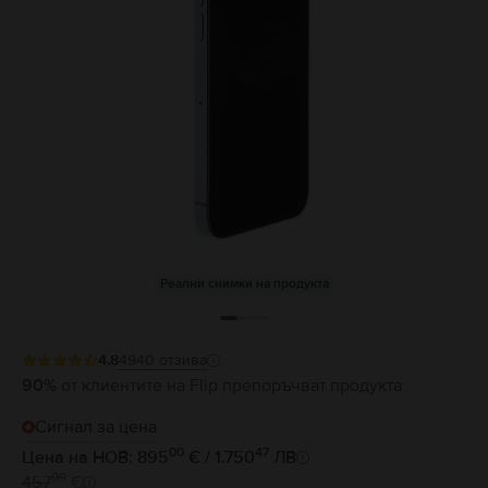
Реални снимки на продукта
4.8
4940
отзива
90%
от клиентите на Flip препоръчват продукта
Сигнал за цена
00
47
Цена на НОВ: 895
€ / 1.750
ЛВ
99
457
€