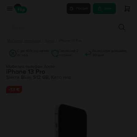
Продай
Купи
Мобилни телефони
/
Apple
/
iPhone 13 Pro
С до 40% по-евтин
Гаранция 2
Безплатно връщане
от нов
години
30 дни
Мобилен телефон Apple
iPhone 13 Pro
Sierra Blue, 512 GB, Като нов
-
13 €