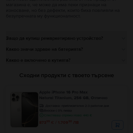
магазина е, че може да има леки признаци на
износване, но без дефекти, които биха повлияли на
безупречната му функционалност.
Защо да купиш ремаркетирано устройство?
Какво значи здраве на батерията?
Какво е включено в кутията?
Сходни продукти с твоето търсене
Apple iPhone 16 Pro Max
Natural Titanium, 256 GB, Отлично
Доставка:
приблизително 2-3 работни дни
Вноски с 0% лихва
Спестяваш спрямо Ново: 440 €
99
38
873
€ / 1.709
ЛВ