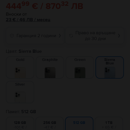
99
32
444
€ / 870
ЛВ
Вноски от
23
€
/ 46 ЛВ
/
месец
Право на връщане
Гаранция 2 години
❯
❯
до 30 дни
Цвят:
Sierra Blue
Gold
Graphite
Green
Sierra
Blue
Silver
Памет:
512 GB
128 GB
256 GB
1 TB
512 GB
-101 € /
-47 € /
+ 65 € /