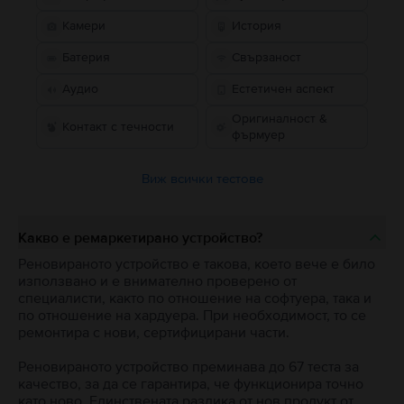
Камери
История
Батерия
Свързаност
Аудио
Естетичен аспект
Оригиналност &
Контакт с течности
фърмуер
Виж всички тестове
Какво е ремаркетирано устройство?
Реновираното устройство е такова, което вече е било
използвано и е внимателно проверено от
специалисти, както по отношение на софтуера, така и
по отношение на хардуера. При необходимост, то се
ремонтира с нови, сертифицирани части.
Реновираното устройство преминава до 67 теста за
качество, за да се гарантира, че функционира точно
като ново. Единствената разлика от нов продукт от