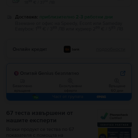
Enable
99
14
18
€ / 37
ЛВ
Доставка:
приблизително 2-3 работни дни
Вземане от офис на Speedy, Econt или Sameday
99
89
99
85
Easybox
:
1
€ / 3
ЛВ
или
куриер
2
€ / 5
ЛВ
Онлайн кредит
подробности
Опитай Genius безплатно
Безаплано
Ексклузивни
Връщане
връщане
оферти
60 дни
Част от групата
67 теста извършени от
нашите експерти
Всеки продукт се тества по 67
показателя с помощта на