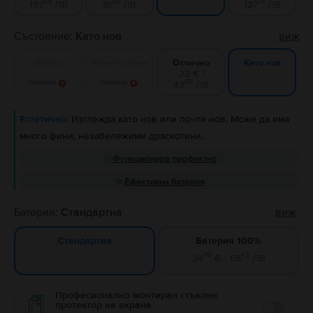
54
92
13
197
ЛВ
91
ЛВ
127
ЛВ
Състояние:
Като нов
виж
Добро
Много добро
Отлично
Като нов
-22 € /
03
Известие
Известие
43
ЛВ
Естетично:
Изглежда като нов или почти нов. Може да има
много фини, незабележими драскотини.
Функционира перфектно
Ефективна батерия
Батерия:
Стандартна
виж
Батерия 100%
Стандартна
99
43
34
€ / 68
ЛВ
Професионално монтиран стъклен
протектор на екрана