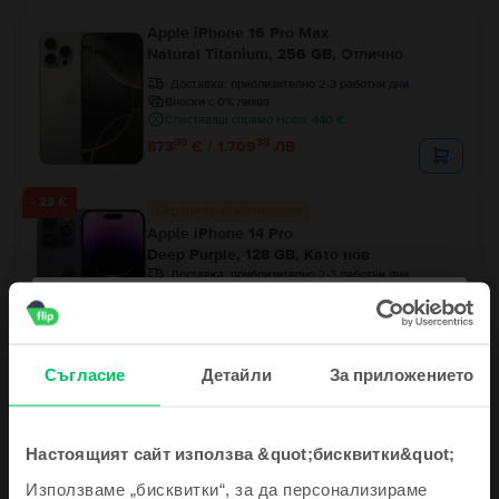
Apple iPhone 16 Pro Max
Natural Titanium, 256 GB, Отлично
Доставка:
приблизително 2-3 работни дни
Вноски с 0% лихва
Спестяваш спрямо Ново: 440 €
99
38
873
€ / 1.709
ЛВ
- 23 €
Ограничена наличност
Apple iPhone 14 Pro
Deep Purple, 128 GB, Като нов
Доставка:
приблизително 2-3 работни дни
Вноски с 0% лихва
Спестяваш спрямо Ново: 365 €
99
Цена с Genius 424
€
99
467
€
99
32
444
€ / 870
ЛВ
Съгласие
Детайли
За приложението
Настоящият сайт използва &quot;бисквитки&quot;
Използваме „бисквитки“, за да персонализираме