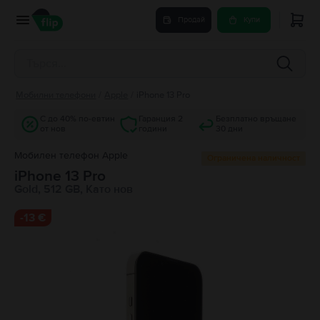
Продай
Купи
Мобилни телефони
/
Apple
/
iPhone 13 Pro
С до 40% по-евтин
Гаранция 2
Безплатно връщане
от нов
години
30 дни
Мобилен телефон Apple
Ограничена наличност
iPhone 13 Pro
Gold, 512 GB, Като нов
-
13 €