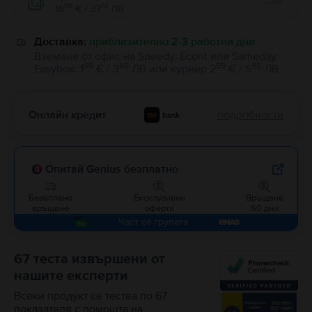
Enable
99
14
18
€ / 37
ЛВ
Доставка:
приблизително 2-3 работни дни
Вземане от офис на Speedy, Econt или Sameday
99
89
99
85
Easybox
:
1
€ / 3
ЛВ
или
куриер
2
€ / 5
ЛВ
Онлайн кредит
подробности
Опитай Genius безплатно
Безаплано
Ексклузивни
Връщане
връщане
оферти
60 дни
Част от групата
67 теста извършени от
нашите експерти
Всеки продукт се тества по 67
показателя с помощта на