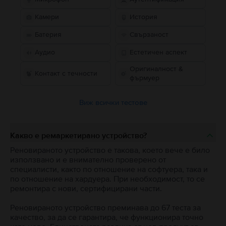
Камери
История
Батерия
Свързаност
Аудио
Естетичен аспект
Оригиналност &
Контакт с течности
фърмуер
Виж всички тестове
Какво е ремаркетирано устройство?
Реновираното устройство е такова, което вече е било
използвано и е внимателно проверено от
специалисти, както по отношение на софтуера, така и
по отношение на хардуера. При необходимост, то се
ремонтира с нови, сертифицирани части.
Реновираното устройство преминава до 67 теста за
качество, за да се гарантира, че функционира точно