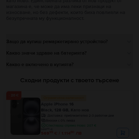
като ново. Единствената разлика от нов продукт от
магазина е, че може да има леки признаци на
износване, но без дефекти, които биха повлияли на
безупречната му функционалност.
Защо да купиш ремаркетирано устройство?
Какво значи здраве на батерията?
Какво е включено в кутията?
Сходни продукти с твоето търсене
- 20 €
Ограничена наличност
Apple iPhone 16
Black, 128 GB, Като нов
Доставка:
приблизително 2-3 работни дни
Вноски с 0% лихва
Спестяваш спрямо Ново: 207 €
99
589
€
99
80
569
€ / 1.114
ЛВ