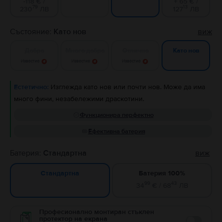
-118 € /
+ 65 € /
79
13
230
ЛВ
127
ЛВ
Състояние:
Като нов
виж
Добро
Много добро
Отлично
Като нов
Известие
Известие
Известие
Естетично:
Изглежда като нов или почти нов. Може да има
много фини, незабележими драскотини.
Функционира перфектно
Ефективна батерия
Батерия:
Стандартна
виж
Батерия 100%
Стандартна
99
43
34
€ / 68
ЛВ
Професионално монтиран стъклен
протектор на екрана