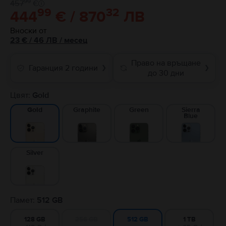
99
457
€
99
32
444
€ / 870
ЛВ
Вноски от
23
€
/ 46 ЛВ
/
месец
Право на връщане
Гаранция 2 години
❯
❯
до 30 дни
Цвят:
Gold
Graphite
Green
Sierra
Gold
Blue
Silver
Памет:
512 GB
128 GB
256 GB
1 TB
512 GB