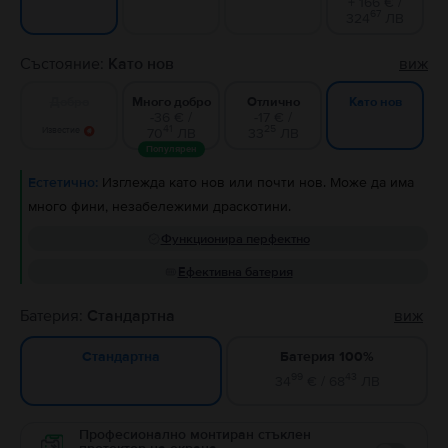
+ 166 € /
67
324
ЛВ
Състояние:
Като нов
виж
Добро
Много добро
Отлично
Като нов
-36 € /
-17 € /
41
25
Известие
70
ЛВ
33
ЛВ
Популярен
Естетично:
Изглежда като нов или почти нов. Може да има
много фини, незабележими драскотини.
Функционира перфектно
Ефективна батерия
Батерия:
Стандартна
виж
Батерия 100%
Стандартна
99
43
34
€ / 68
ЛВ
Професионално монтиран стъклен