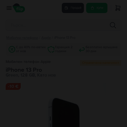
Продай
Купи
Мобилни телефони
/
Apple
/
iPhone 13 Pro
С до 40% по-евтин
Гаранция 2
Безплатно връщане
от нов
години
30 дни
Мобилен телефон Apple
Ограничена наличност
iPhone 13 Pro
Green, 128 GB, Като нов
-
10 €