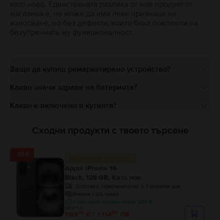
като ново. Единствената разлика от нов продукт от
магазина е, че може да има леки признаци на
износване, но без дефекти, които биха повлияли на
безупречната му функционалност.
Защо да купиш ремаркетирано устройство?
Какво значи здраве на батерията?
Какво е включено в кутията?
Сходни продукти с твоето търсене
- 20 €
Ограничена наличност
Apple iPhone 16
Black, 128 GB, Като нов
Доставка:
приблизително 2-3 работни дни
Вноски с 0% лихва
Спестяваш спрямо Ново: 207 €
99
589
€
99
80
569
€ / 1.114
ЛВ