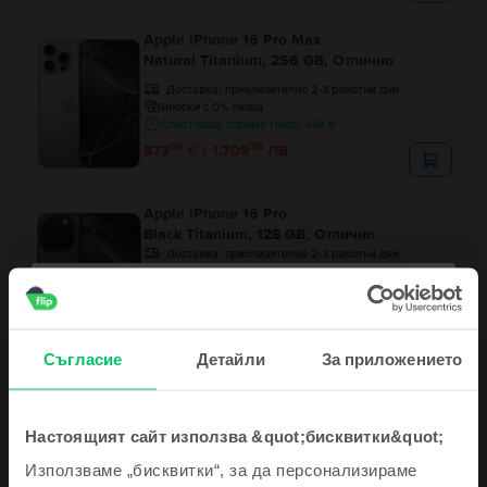
Apple iPhone 16 Pro Max
Natural Titanium, 256 GB, Отлично
Доставка:
приблизително 2-3 работни дни
Вноски с 0% лихва
Спестяваш спрямо Ново: 440 €
99
38
873
€ / 1.709
ЛВ
Apple iPhone 16 Pro
Black Titanium, 128 GB, Отлично
Доставка:
приблизително 2-3 работни дни
Вноски с 0% лихва
Спестяваш спрямо Ново: 365 €
99
Цена с Genius 729
€
99
41
759
€ / 1.486
ЛВ
Съгласие
Детайли
За приложението
Настоящият сайт използва &quot;бисквитки&quot;
Използваме „бисквитки“, за да персонализираме