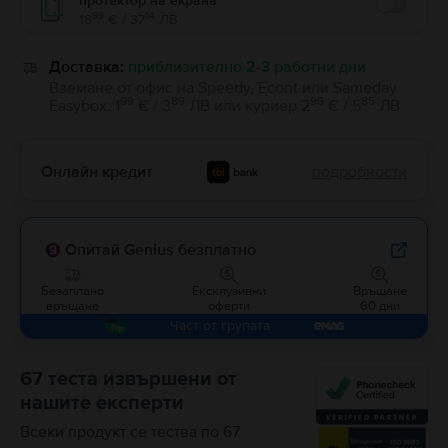
протектор на екрана
Enable
99
14
18
€ / 37
ЛВ
Доставка:
приблизително 2-3 работни дни
Вземане от офис на Speedy, Econt или Sameday
99
89
99
85
Easybox
:
1
€ / 3
ЛВ
или
куриер
2
€ / 5
ЛВ
Онлайн кредит
подробности
Опитай Genius безплатно
Безаплано
Ексклузивни
Връщане
връщане
оферти
60 дни
Част от групата
67 теста извършени от
нашите експерти
Всеки продукт се тества по 67