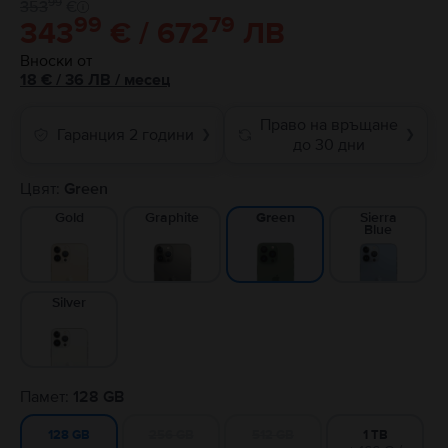
99
353
€
99
79
343
€ / 672
ЛВ
Вноски от
18
€
/ 36 ЛВ
/
месец
Право на връщане
Гаранция 2 години
❯
❯
до 30 дни
Цвят:
Green
Gold
Graphite
Sierra
Green
Blue
Silver
Памет:
128 GB
256 GB
512 GB
1 TB
128 GB