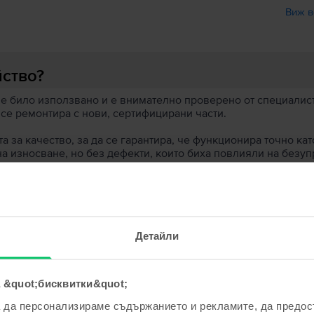
Виж в
йство?
 е било използвано и е внимателно проверено от специалисти
 се ремонтира с нови, сертифицирани части.
 за качество, за да се гарантира, че функционира точно кат
на износване, но без дефекти, които биха повлияли на безу
 устройство?
ята?
Детайли
 &quot;бисквитки&quot;
а да персонализираме съдържанието и рекламите, да предо