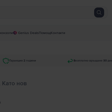
конзоли
Genius Deals
Помощ
Контакти
Гаранция 2 години
Безплатно връщане 30 дн
, Като нов
а