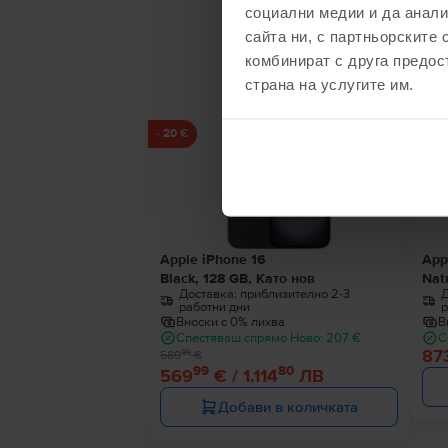
социални медии и да анали
сайта ни, с партньорските 
С
комбинират с друга предос
страна на услугите им.
Ограничена наличност
- 20 €
Apple iPhone 16
App
Black, 128 GB, Като нов
Nat
Доставка:
приблизително 2-3
Д
работни дни
р
Вноски с 0% лихва
В
Спестяваш спрямо Ново: 207 €
С
87
99
589
€
99
80
569
€ / 1.114
ЛВ
Добави в количката