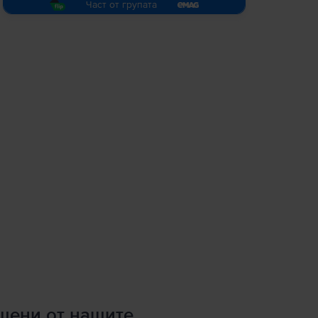
Част от групата
ршени от нашите