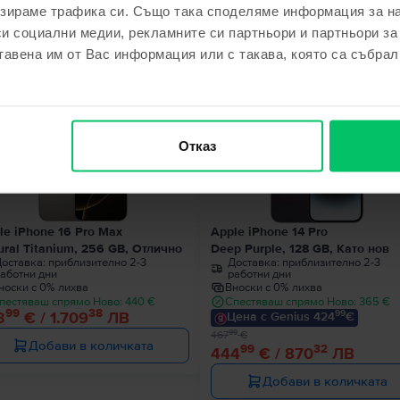
зираме трафика си. Също така споделяме информация за на
си социални медии, рекламните си партньори и партньори за
ходни продукти с твоето търсе
тавена им от Вас информация или с такава, която са събрал
Ограничена налич
- 23 €
Отказ
le iPhone 16 Pro Max
Apple iPhone 14 Pro
ural Titanium, 256 GB, Отлично
Deep Purple, 128 GB, Като нов
оставка:
приблизително 2-3
Доставка:
приблизително 2-3
аботни дни
работни дни
носки с 0% лихва
Вноски с 0% лихва
пестяваш спрямо Ново: 440 €
Спестяваш спрямо Ново: 365 €
99
38
99
3
€ / 1.709
ЛВ
Цена с Genius 424
€
99
467
€
Добави в количката
99
32
444
€ / 870
ЛВ
Добави в количката