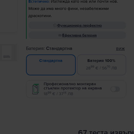
Естетично:
Изглежда като нов или почти нов.
Може да има много фини, незабележими
драскотини.
Функционира перфектно
Ефективна батерия
Батерия:
Стандартна
виж
Батерия 100%
Стандартна
99
70
28
€ / 56
ЛВ
Професионално монтиран
стъклен протектор на екрана
Enable
99
14
18
€ / 37
ЛВ
67 теста извъ