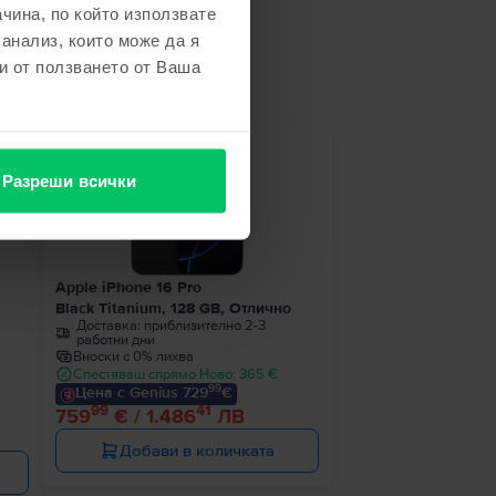
чина, по който използвате
 анализ, които може да я
не
и от ползването от Ваша
ност
Разреши всички
Apple iPhone 16 Pro
Black Titanium, 128 GB, Отлично
Доставка:
приблизително 2-3
работни дни
Вноски с 0% лихва
Спестяваш спрямо Ново: 365 €
99
Цена с Genius 729
€
99
41
759
€ / 1.486
ЛВ
Добави в количката