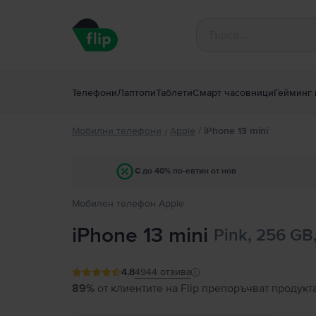
Телефони
Лаптопи
Таблети
Смарт часовници
Гейминг 
Мобилни телефони
Apple
/
iPhone 13 mini
/
С до 40% по-евтин от нов
Мобилен телефон Apple
iPhone 13 mini
Pink, 256 GB
4.8
4944
отзива
89%
от клиентите на Flip препоръчват продукт