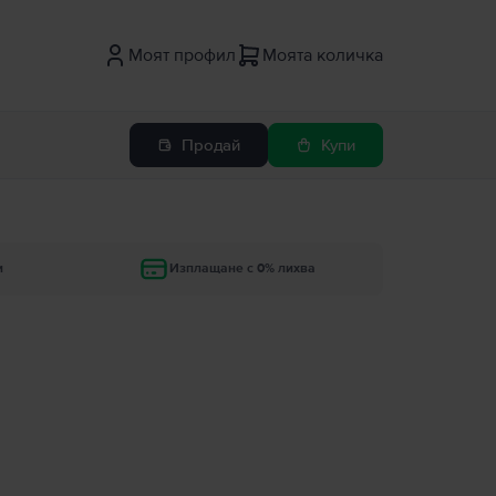
Моят профил
Моята количка
Продай
Купи
и
Изплащане с 0% лихва