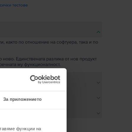
сички тестове
, както по отношение на софтуера, така и по
о ново. Единствената разлика от нов продукт
пречната му функционалност.
За приложението
ставяме функции на