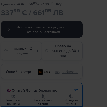
00
91
Цена на НОВ: 568
€ / 1.110
ЛВ
99
05
337
€ / 661
ЛВ
Искам да знам, кога продуктът е
отново в наличност!
Право на
Гаранция 2
връщане до 30
❯
❯
години
дни
Онлайн кредит
подробности
Опитай Genius безплатно
Безаплано
Ексклузивни
Връщане
връщане
оферти
60 дни