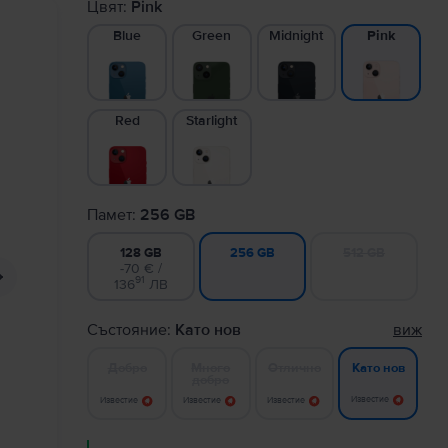
Цвят:
Pink
Blue
Green
Midnight
Pink
Red
Starlight
Памет:
256 GB
128 GB
512 GB
256 GB
-70 € /
91
136
ЛВ
Състояние:
Като нов
виж
Добро
Много
Отлично
Като нов
добро
Известие
Известие
Известие
Известие