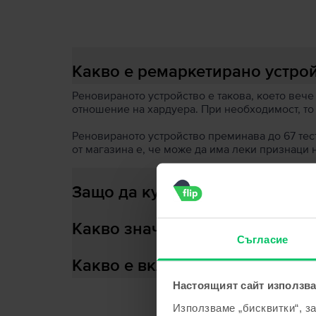
Какво е ремаркетирано устро
Реновираното устройство е такова, което вече
отношение на хардуера. При необходимост, то
Реновираното устройство преминава до 67 теста
от магазина е, че може да има леки признаци 
Защо да купиш ремаркетирано
Какво значи здраве на батери
Съгласие
Какво е включено в кутията?
Настоящият сайт използва
Използваме „бисквитки“, з