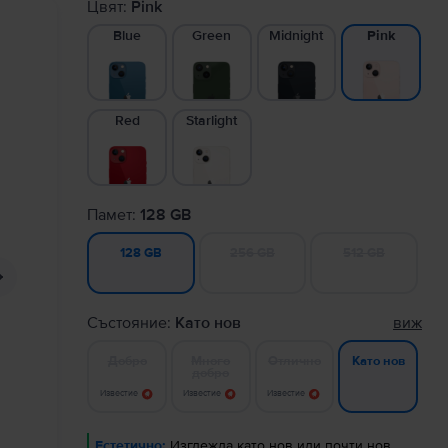
Цвят:
Pink
Blue
Green
Midnight
Pink
Red
Starlight
Памет:
128 GB
256 GB
512 GB
128 GB
Състояние:
Като нов
виж
Добро
Много
Отлично
Като нов
добро
Известие
Известие
Известие
Естетично:
Изглежда като нов или почти нов.