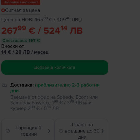
Последен в наличност
Сигнал за цена
00
46
Цена на НОВ: 465
€ / 909
ЛВ
99
14
267
€ / 524
ЛВ
Спестяваш
:
197 €
Вноски от
14
€
/ 28 ЛВ
/
месец
Добави в количката
Доставка:
приблизително 2-3 работни
дни
Вземане от офис на Speedy, Econt или
99
89
Sameday Easybox
:
1
€ / 3
ЛВ
или
99
85
куриер
2
€ / 5
ЛВ
Право на
Гаранция 2
връщане до 30
❯
❯
години
дни