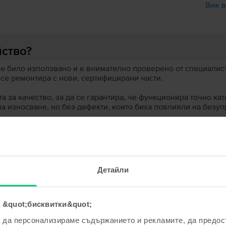
Виж в
йство?
 е било използвано и е внимателно проверено от специалисти
 се ремонтира с нови, сертифицирани части.
 за качество, за да се гарантира, че функционира точно кат
на износване, но без дефекти, които биха повлияли на безу
 устройство?
ята?
Детайли
 &quot;бисквитки&quot;
а да персонализираме съдържанието и рекламите, да предо