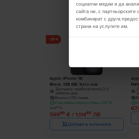
социални медии и да анали
С
сайта ни, с партньорските 
комбинират с друга предос
страна на услугите им.
Ограничена наличност
- 20 €
Apple iPhone 16
App
Black, 128 GB, Като нов
Nat
Доставка:
приблизително 2-3
Д
работни дни
р
Вноски с 0% лихва
В
Спестяваш спрямо Ново: 207 €
С
87
99
589
€
99
80
569
€ / 1.114
ЛВ
Добави в количката