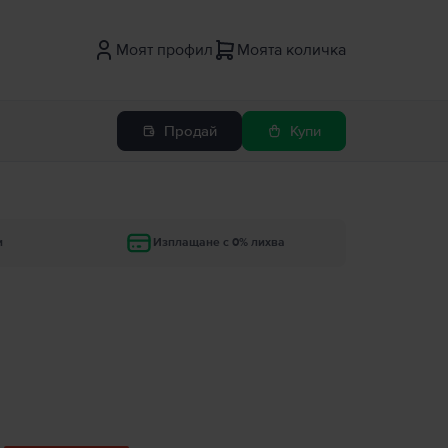
Моят профил
Моята количка
Продай
Купи
и
Изплащане с 0% лихва