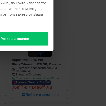
чина, по който използвате
не
 анализ, които може да я
и от ползването от Ваша
ност
Разреши всички
Apple iPhone 16 Pro
Black Titanium, 128 GB, Отлично
Доставка:
приблизително 2-3
работни дни
Вноски с 0% лихва
Спестяваш спрямо Ново: 365 €
99
Цена с Genius 729
€
99
41
759
€ / 1.486
ЛВ
Добави в количката