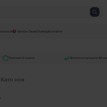
конзоли
Genius Deals
Помощ
Контакти
Гаранция 2 години
Безплатно връщане 30 дн
, Като нов
а