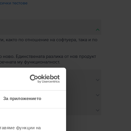
сички тестове
, както по отношение на софтуера, така и по
о ново. Единствената разлика от нов продукт
пречната му функционалност.
За приложението
ставяме функции на