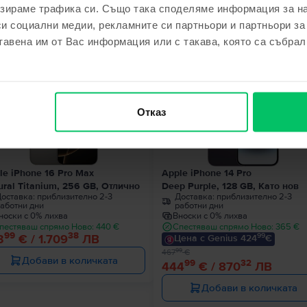
зираме трафика си. Също така споделяме информация за на
ходни продукти с твоето търсе
си социални медии, рекламните си партньори и партньори за
тавена им от Вас информация или с такава, която са събрал
Последен в налич
- 23 €
Отказ
le iPhone 16 Pro Max
Apple iPhone 14 Pro
ural Titanium, 256 GB, Отлично
Deep Purple, 128 GB, Като нов
оставка:
приблизително 2-3
Доставка:
приблизително 2-3
аботни дни
работни дни
носки с 0% лихва
Вноски с 0% лихва
пестяваш спрямо Ново: 440 €
Спестяваш спрямо Ново: 365 €
99
38
99
3
€ / 1.709
ЛВ
Цена с Genius 424
€
99
467
€
Добави в количката
99
32
444
€ / 870
ЛВ
Добави в количката