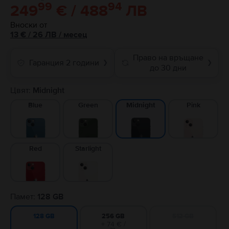
99
94
249
€ / 488
ЛВ
Вноски от
13
€
/ 26 ЛВ
/
месец
Право на връщане
Гаранция 2 години
❯
❯
до 30 дни
Цвят:
Midnight
Blue
Green
Pink
Midnight
Red
Starlight
Памет:
128 GB
256 GB
512 GB
128 GB
+ 74 € /