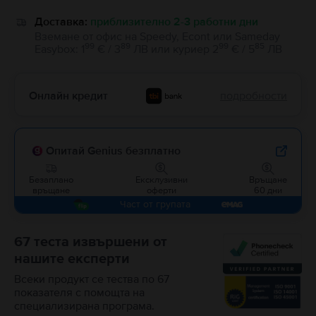
Доставка:
приблизително 2-3 работни дни
Вземане от офис на Speedy, Econt или Sameday
99
89
99
85
Easybox
:
1
€ / 3
ЛВ
или
куриер
2
€ / 5
ЛВ
Онлайн кредит
подробности
Опитай Genius безплатно
Безаплано
Ексклузивни
Връщане
връщане
оферти
60 дни
Част от групата
67 теста извършени от
нашите експерти
Всеки продукт се тества по 67
показателя с помощта на
специализирана програма.