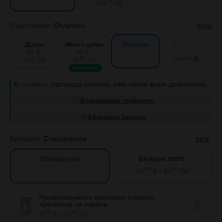
73
144
ЛВ
Състояние:
Отлично
виж
Добро
Много добро
Като нов
Отлично
-20 € /
-10 € /
12
56
39
ЛВ
19
ЛВ
Известие
Популярен
Естетично:
Изглежда отлично. Има някои фини драскотини.
Функционира перфектно
Ефективна батерия
Батерия:
Стандартна
виж
Батерия 100%
Стандартна
99
61
30
€ / 60
ЛВ
Професионално монтиран стъклен
протектор на екрана
Enable
99
14
18
€ / 37
ЛВ