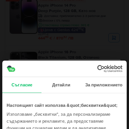
Apple iPhone 14 Pro
Deep Purple, 128 GB, Като нов
Доставка:
приблизително 2-3 работни дни
Вноски с 0% лихва
Спестяваш спрямо Ново: 365 €
99
Цена с Genius 424
€
99
467
€
99
32
444
€ / 870
ЛВ
Apple iPhone 16 Pro
Black Titanium, 128 GB, Отлично
Доставка:
приблизително 2-3 работни дни
Вноски с 0% лихва
Спестяваш спрямо Ново: 365 €
99
Цена с Genius 729
€
99
41
759
€ / 1.486
ЛВ
Съгласие
Детайли
За приложението
Настоящият сайт използва &quot;бисквитки&quot;
Използваме „бисквитки“, за да персонализираме
съдържанието и рекламите, да предоставяме
функции на социални медии и да анализираме