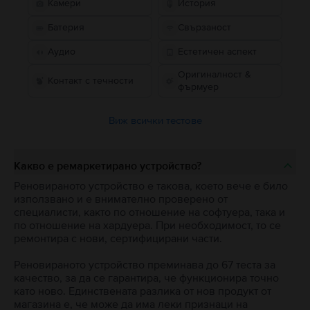
Камери
История
Батерия
Свързаност
Аудио
Естетичен аспект
Оригиналност &
Контакт с течности
фърмуер
Виж всички тестове
Какво е ремаркетирано устройство?
Реновираното устройство е такова, което вече е било
използвано и е внимателно проверено от
специалисти, както по отношение на софтуера, така и
по отношение на хардуера. При необходимост, то се
ремонтира с нови, сертифицирани части.
Реновираното устройство преминава до 67 теста за
качество, за да се гарантира, че функционира точно
като ново. Единствената разлика от нов продукт от
магазина е, че може да има леки признаци на