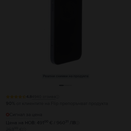
Реални снимки на продукта
4.8
4940
отзива
90%
от клиентите на Flip препоръчват продукта
Сигнал за цена
00
31
Цена на НОВ: 491
€ / 960
ЛВ
99
263
€