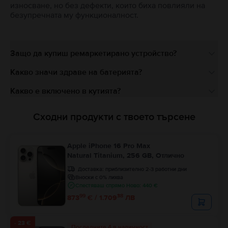
износване, но без дефекти, които биха повлияли на
безупречната му функционалност.
Защо да купиш ремаркетирано устройство?
Какво значи здраве на батерията?
Какво е включено в кутията?
Сходни продукти с твоето търсене
Apple iPhone 16 Pro Max
Natural Titanium, 256 GB, Отлично
Доставка:
приблизително 2-3 работни дни
Вноски с 0% лихва
Спестяваш спрямо Ново: 440 €
99
38
873
€ / 1.709
ЛВ
- 23 €
Последните 4 в наличност