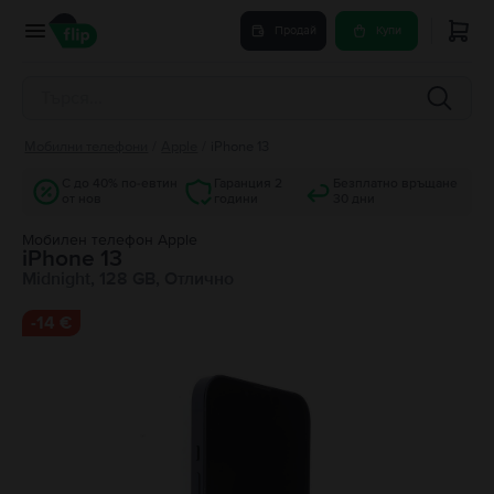
Продай
Купи
Мобилни телефони
/
Apple
/
iPhone 13
С до 40% по-евтин
Гаранция 2
Безплатно връщане
от нов
години
30 дни
Мобилен телефон Apple
iPhone 13
Midnight, 128 GB, Отлично
-
14 €