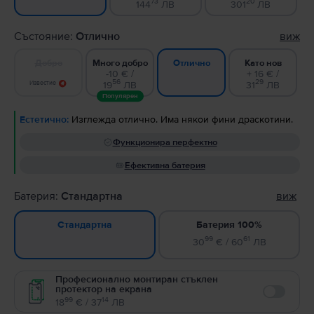
73
20
144
ЛВ
301
ЛВ
Състояние:
Отлично
виж
Добро
Много добро
Като нов
Отлично
-10 € /
+ 16 € /
56
29
Известие
19
ЛВ
31
ЛВ
Популярен
Естетично:
Изглежда отлично. Има някои фини драскотини.
Функционира перфектно
Ефективна батерия
Батерия:
Стандартна
виж
Батерия 100%
Стандартна
99
61
30
€ / 60
ЛВ
Професионално монтиран стъклен
протектор на екрана
Enable
99
14
18
€ / 37
ЛВ