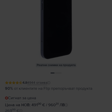
Реални снимки на продукта
4.8
4944
отзива
90%
от клиентите на Flip препоръчват продукта
Сигнал за цена
00
31
Цена на НОВ: 491
€ / 960
ЛВ
99
263
€