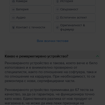
Камери
История
Батерия
Свързаност
Аудио
Естетичен аспект
Оригиналност &
Контакт с течности
фърмуер
Виж всички тестове
Какво е ремаркетирано устройство?
Реновираното устройство е такова, което вече е било
използвано и е внимателно проверено от
специалисти, както по отношение на софтуера, така и
по отношение на хардуера. При необходимост, то се
ремонтира с нови, сертифицирани части.
Реновираното устройство преминава до 67 теста за
качество, за да се гарантира, че функционира точно
като ново. Единствената разлика от нов продукт от
магазина е, че може да има леки признаци на