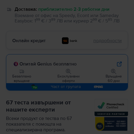
Доставка:
приблизително 2-3 работни дни
Вземане от офис на Speedy, Econt или Sameday
99
89
99
85
Easybox
:
1
€ / 3
ЛВ
или
куриер
2
€ / 5
ЛВ
Онлайн кредит
подробности
Опитай Genius безплатно
Безаплано
Ексклузивни
Връщане
връщане
оферти
60 дни
Част от групата
67 теста извършени от
нашите експерти
Всеки продукт се тества по 67
показателя с помощта на
специализирана програма.