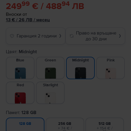
99
94
249
€ / 488
ЛВ
Вноски от
13
€
/ 26 ЛВ
/
месец
Право на връщане
Гаранция 2 години
❯
❯
до 30 дни
Цвят:
Midnight
Blue
Green
Pink
Midnight
Red
Starlight
Памет:
128 GB
256 GB
512 GB
128 GB
+ 74 € /
+ 154 € /