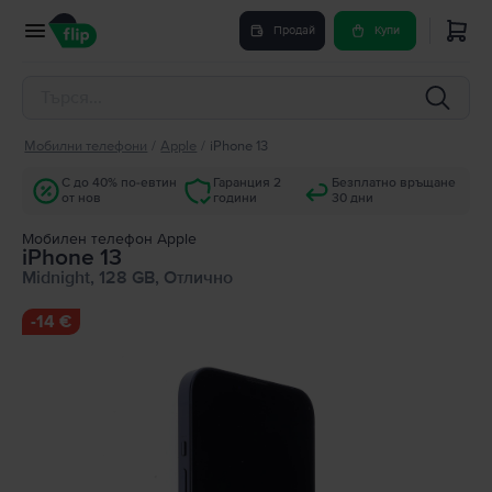
Продай
Купи
Мобилни телефони
/
Apple
/
iPhone 13
С до 40% по-евтин
Гаранция 2
Безплатно връщане
от нов
години
30 дни
Мобилен телефон Apple
iPhone 13
Midnight, 128 GB, Отлично
-
14 €