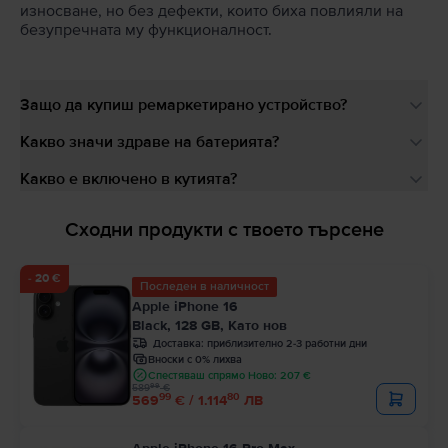
износване, но без дефекти, които биха повлияли на
безупречната му функционалност.
Защо да купиш ремаркетирано устройство?
Какво значи здраве на батерията?
Какво е включено в кутията?
Сходни продукти с твоето търсене
- 20 €
Последен в наличност
Apple iPhone 16
Black, 128 GB, Като нов
Доставка:
приблизително 2-3 работни дни
Вноски с 0% лихва
Спестяваш спрямо Ново: 207 €
99
589
€
99
80
569
€ / 1.114
ЛВ