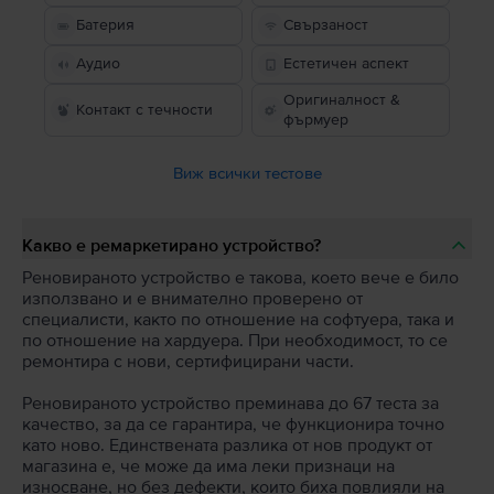
Батерия
Свързаност
Аудио
Естетичен аспект
Оригиналност &
Контакт с течности
фърмуер
Виж всички тестове
Какво е ремаркетирано устройство?
Реновираното устройство е такова, което вече е било
използвано и е внимателно проверено от
специалисти, както по отношение на софтуера, така и
по отношение на хардуера. При необходимост, то се
ремонтира с нови, сертифицирани части.
Реновираното устройство преминава до 67 теста за
качество, за да се гарантира, че функционира точно
като ново. Единствената разлика от нов продукт от
магазина е, че може да има леки признаци на
износване, но без дефекти, които биха повлияли на