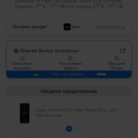
Вземане от офис на Speedy, Econt или Sameday
99
89
99
85
Easybox
:
1
€ / 3
ЛВ
или
куриер
2
€ / 5
ЛВ
Онлайн кредит
подробности
Опитай Genius безплатно
Безаплано
Ексклузивни
Връщане
връщане
оферти
60 дни
Част от групата
Нашето предложение
Apple iPhone 12 Pro Max, Pacific Blue, 256
GB, Като нов
+