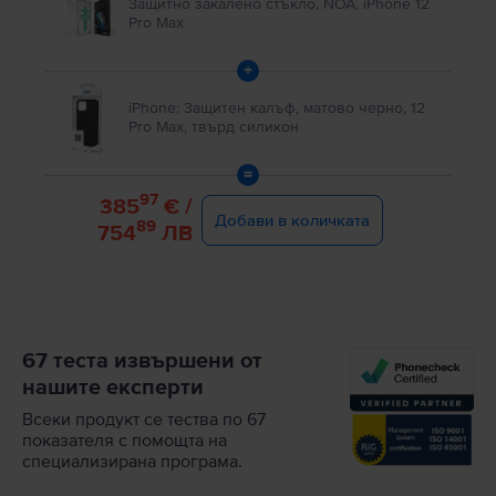
Защитно закалено стъкло, NOA, iPhone 12
Pro Max
+
iPhone: Защитен калъф, матово черно, 12
Pro Max, твърд силикон
=
97
385
€ /
Добави в количката
89
754
ЛВ
67 теста извършени от
нашите експерти
Всеки продукт се тества по 67
показателя с помощта на
специализирана програма.