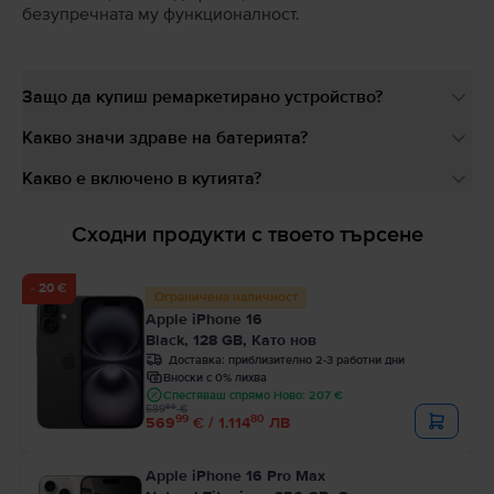
безупречната му функционалност.
Защо да купиш ремаркетирано устройство?
Какво значи здраве на батерията?
Какво е включено в кутията?
Сходни продукти с твоето търсене
- 20 €
Ограничена наличност
Apple iPhone 16
Black, 128 GB, Като нов
Доставка:
приблизително 2-3 работни дни
Вноски с 0% лихва
Спестяваш спрямо Ново: 207 €
99
589
€
99
80
569
€ / 1.114
ЛВ
Apple iPhone 16 Pro Max