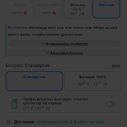
Добро
Много добро
Отлично
Като нов
-20 € /
12
Известие
Известие
39
ЛВ
Естетично:
Изглежда като нов или почти нов. Може да има
много фини, незабележими драскотини.
Функционира перфектно
Ефективна батерия
Батерия:
Стандартна
виж
Батерия 100%
Стандартна
99
35
36
€ / 72
ЛВ
Професионално монтиран стъклен
протектор на екрана
Enable
99
14
18
€ / 37
ЛВ
Доставка:
приблизително 2-3 работни дни