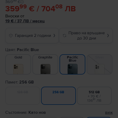
99
369
€
99
08
359
€ / 704
ЛВ
Вноски от
19
€
/ 37 ЛВ
/
месец
Право на връщане
Гаранция 2 години
❯
❯
до 30 дни
Цвят:
Pacific Blue
Gold
Graphite
Silver
Pacific
Blue
Памет:
256 GB
128 GB
512 GB
256 GB
+ 70 € /
91
136
ЛВ
Състояние:
Като нов
виж