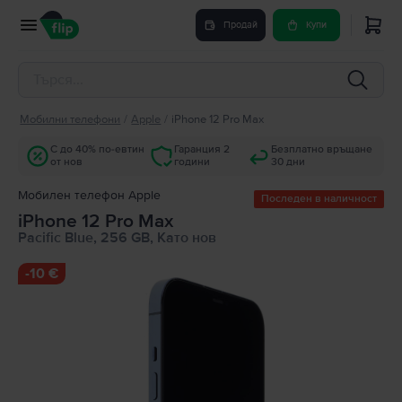
Продай
Купи
Мобилни телефони
/
Apple
/
iPhone 12 Pro Max
С до 40% по-евтин
Гаранция 2
Безплатно връщане
от нов
години
30 дни
Мобилен телефон Apple
Последен в наличност
iPhone 12 Pro Max
Pacific Blue, 256 GB, Като нов
-
10 €