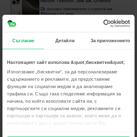
Natural Titanium, 256 GB, Отлично
Доставка:
приблизително 2-3 работни дни
Вноски с 0% лихва
Спестяваш спрямо Ново: 440 €
99
38
873
€ / 1.709
ЛВ
Съгласие
Детайли
За приложението
- 23 €
Ограничена наличност
Apple iPhone 14 Pro
Deep Purple, 128 GB, Като нов
Доставка:
приблизително 2-3 работни дни
Настоящият сайт използва &quot;бисквитки&quot;
Вноски с 0% лихва
Използваме „бисквитки“, за да персонализираме
Спестяваш спрямо Ново: 365 €
99
Цена с Genius 424
€
съдържанието и рекламите, да предоставяме
99
467
€
99
32
444
€ / 870
ЛВ
функции на социални медии и да анализираме
трафика си. Също така споделяме информация за
начина, по който използвате сайта ни, с
партньорските си социални медии, рекламните си
партньори и партньори за анализ, които може да я
комбинират с друга предоставена им от Вас
информация или с такава, която са събрали от