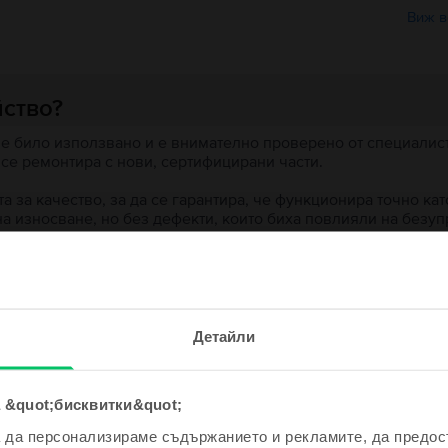
Виж в
йство?
 е било използвано и е внимателно проверено от специалисти
 се ремонтира с нови, сертифицирани части.
 за качество, за да се гарантира, че функционира точно кат
на износване, но без дефекти, които биха повлияли на безу
 устройство?
е и спечели!
ята?
Детайли
одно устройство ще бъде дори
е по-евтино!
 &quot;бисквитки&quot;
а да персонализираме съдържанието и рекламите, да предо