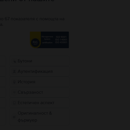
по 67 показателя с помощта на
а.
Бутони
Аутентификация
История
Свързаност
Естетичен аспект
Оригиналност &
фърмуер