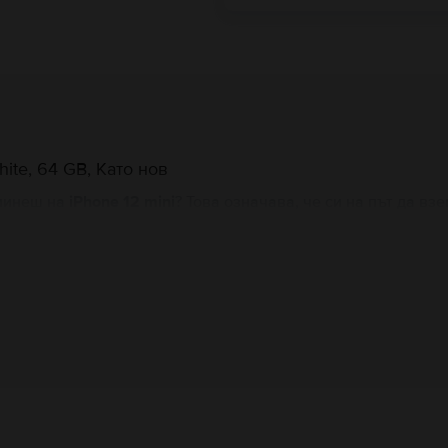
ite, 64 GB, Като нов
еминеш на
iPhone 12 mini
? Това означава, че си на път да в
 поръчката, сигурно е,че ще желаеш да научиш повече по
 по-долу ще намериш цялата необходима информация, която
 Apple!
 досега, то преминаването към
iPhone 12 mini
ще го почувст
Информация за производителя
 смартфон, но и от капацитета на батерията, камерите и п
ланс между тези характеристики. В допълнение, моделът е 