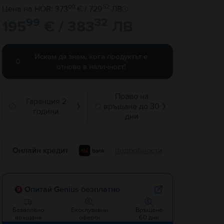
00
52
Цена на НОВ: 373
€ / 729
ЛВ
99
32
195
€ / 383
ЛВ
Искам да знам, кога продуктът е
отново в наличност!
Право на
Гаранция 2
връщане до 30
❯
❯
години
дни
Онлайн кредит
подробности
Опитай Genius безплатно
Безаплано
Ексклузивни
Връщане
връщане
оферти
60 дни