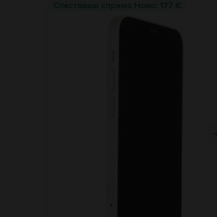
Спестяваш спрямо Ново: 177 €