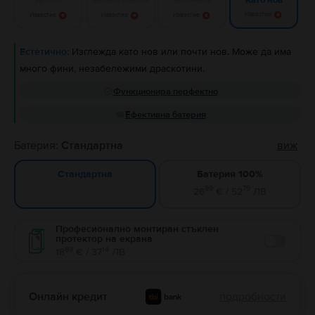
Като нов
Известие
Известие
Известие
Известие
Естетично:
Изглежда като нов или почти нов. Може да има
много фини, незабележими драскотини.
Функционира перфектно
Ефективна батерия
Батерия:
Стандартна
виж
Батерия 100%
Стандартна
99
79
26
€ / 52
ЛВ
Професионално монтиран стъклен
протектор на екрана
Enable
99
14
18
€ / 37
ЛВ
Онлайн кредит
подробности