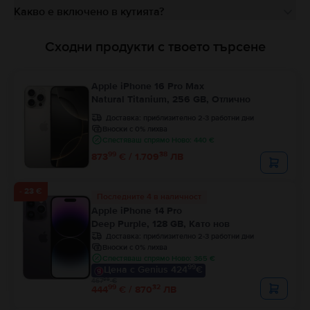
Какво е включено в кутията?
Сходни продукти с твоето търсене
Apple iPhone 16 Pro Max
Natural Titanium, 256 GB, Отлично
Доставка:
приблизително 2-3 работни дни
Вноски с 0% лихва
Спестяваш спрямо Ново: 440 €
99
38
873
€ / 1.709
ЛВ
- 23 €
Последните 4 в наличност
Apple iPhone 14 Pro
Deep Purple, 128 GB, Като нов
Доставка:
приблизително 2-3 работни дни
Вноски с 0% лихва
Спестяваш спрямо Ново: 365 €
99
Цена с Genius 424
€
99
467
€
99
32
444
€ / 870
ЛВ