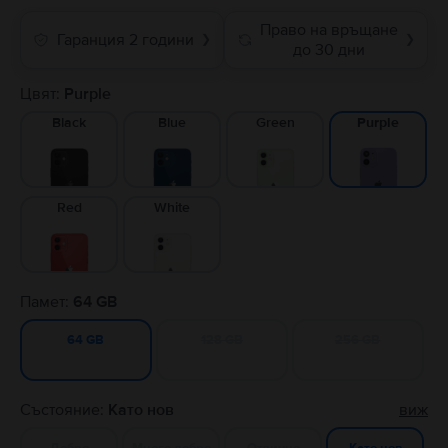
Право на връщане
Гаранция 2 години
❯
❯
до 30 дни
Цвят:
Purple
Black
Blue
Green
Purple
Red
White
Памет:
64 GB
128 GB
256 GB
64 GB
Състояние:
Като нов
виж
Добро
Много добро
Отлично