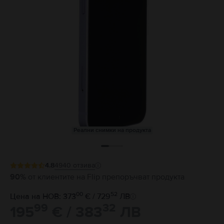
Реални снимки на продукта
4.8
4940
отзива
90%
от клиентите на Flip препоръчват продукта
00
52
Цена на НОВ: 373
€ / 729
ЛВ
99
32
195
€ / 383
ЛВ