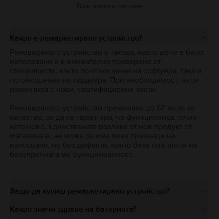
Виж всички тестове
Какво е ремаркетирано устройство?
Реновираното устройство е такова, което вече е било
използвано и е внимателно проверено от
специалисти, както по отношение на софтуера, така и
по отношение на хардуера. При необходимост, то се
ремонтира с нови, сертифицирани части.
Реновираното устройство преминава до 67 теста за
качество, за да се гарантира, че функционира точно
като ново. Единствената разлика от нов продукт от
магазина е, че може да има леки признаци на
износване, но без дефекти, които биха повлияли на
безупречната му функционалност.
Защо да купиш ремаркетирано устройство?
Какво значи здраве на батерията?