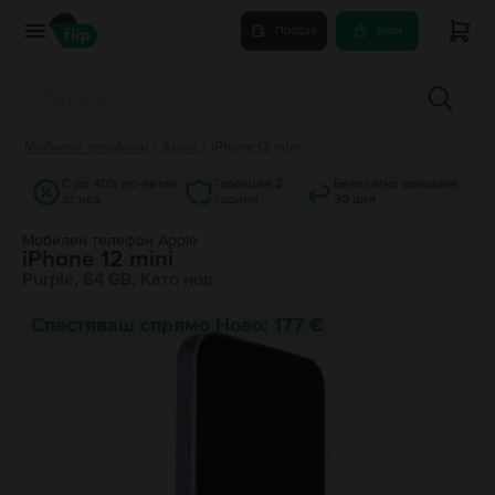
Продай
Купи
Мобилни телефони
/
Apple
/
iPhone 12 mini
С до 40% по-евтин
Гаранция 2
Безплатно връщане
от нов
години
30 дни
Мобилен телефон Apple
iPhone 12 mini
Purple, 64 GB, Като нов
Спестяваш спрямо Ново: 177 €